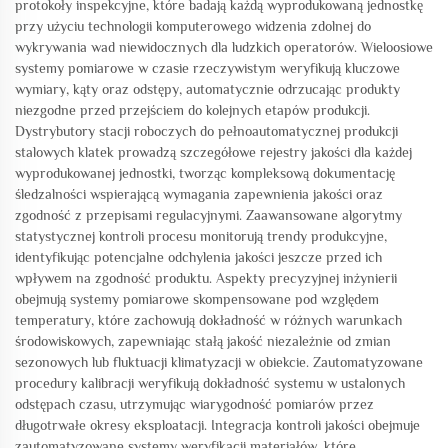
protokoły inspekcyjne, które badają każdą wyprodukowaną jednostkę
przy użyciu technologii komputerowego widzenia zdolnej do
wykrywania wad niewidocznych dla ludzkich operatorów. Wieloosiowe
systemy pomiarowe w czasie rzeczywistym weryfikują kluczowe
wymiary, kąty oraz odstępy, automatycznie odrzucając produkty
niezgodne przed przejściem do kolejnych etapów produkcji.
Dystrybutory stacji roboczych do pełnoautomatycznej produkcji
stalowych klatek prowadzą szczegółowe rejestry jakości dla każdej
wyprodukowanej jednostki, tworząc kompleksową dokumentację
śledzalności wspierającą wymagania zapewnienia jakości oraz
zgodność z przepisami regulacyjnymi. Zaawansowane algorytmy
statystycznej kontroli procesu monitorują trendy produkcyjne,
identyfikując potencjalne odchylenia jakości jeszcze przed ich
wpływem na zgodność produktu. Aspekty precyzyjnej inżynierii
obejmują systemy pomiarowe skompensowane pod względem
temperatury, które zachowują dokładność w różnych warunkach
środowiskowych, zapewniając stałą jakość niezależnie od zmian
sezonowych lub fluktuacji klimatyzacji w obiekcie. Zautomatyzowane
procedury kalibracji weryfikują dokładność systemu w ustalonych
odstępach czasu, utrzymując wiarygodność pomiarów przez
długotrwałe okresy eksploatacji. Integracja kontroli jakości obejmuje
zautomatyzowane systemy weryfikacji materiałów, które