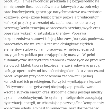
produktu. Ta niezawodność przekłada się bezpośrednio na
zmniejszenie ilości odpadów materiałowych oraz potrzeby
prac korekcyjnych, generując natychmiastowe oszczędności
kosztowe. Zwiększone tempo pracy pozwala producentom
kończyć projekty wcześniej niż zaplanowano, co tworzy
przewagę konkurencyjną w procesach przetargowych oraz
poprawia wskaźniki satysfakcji klientów. Poprawa
bezpieczeństwa stanowi kolejną kluczową korzyść, ponieważ
pracownicy nie muszą już ręcznie obsługiwać ciężkich
elementów stalowych ani pracować w niebezpiecznych
pozycjach w pobliżu poruszających się maszyn. W pełni
automatyczne dystrybutory stanowisk roboczych do produkcji
stalowych klatek tworzą bezpieczniejsze środowisko pracy,
izolując operatorów od bezpośredniego kontaktu z procesami
produkcyjnymi przy jednoczesnym zachowaniu pełnej
kontroli nad ich przebiegiem. Korzyści wynikające z lepszej
efektywności energetycznej obejmują zoptymalizowane
wzorce zużycia energii oraz skrócenie czasu postoju między
cyklami produkcyjnymi. Te systemy inteligentnie zarządzają
dystrybucją energii, uruchamiając poszczególne komponenty
wyłącznie wtedy, gdy jest to konieczne, oraz dostosowując