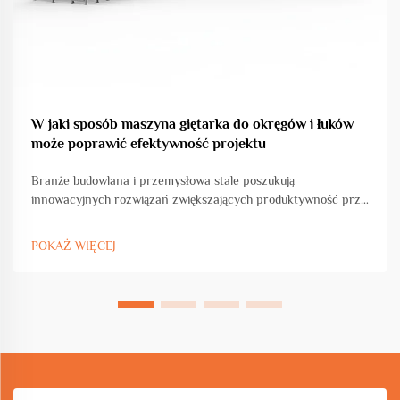
W jaki sposób maszyna giętarka do okręgów i łuków
może poprawić efektywność projektu
Branże budowlana i przemysłowa stale poszukują
innowacyjnych rozwiązań zwiększających produktywność przy
jednoczesnym zachowaniu precyzji i standardów jakości.
Maszyna do gięcia w kształcie koła i łuku stanowi przełomowy
POKAŻ WIĘCEJ
postęp w obróbce metali...