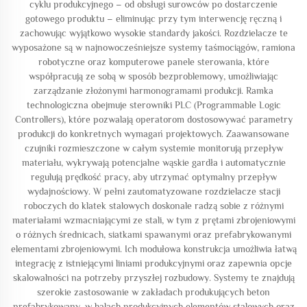
cyklu produkcyjnego – od obsługi surowców po dostarczenie
gotowego produktu – eliminując przy tym interwencję ręczną i
zachowując wyjątkowo wysokie standardy jakości. Rozdzielacze te
wyposażone są w najnowocześniejsze systemy taśmociągów, ramiona
robotyczne oraz komputerowe panele sterowania, które
współpracują ze sobą w sposób bezproblemowy, umożliwiając
zarządzanie złożonymi harmonogramami produkcji. Ramka
technologiczna obejmuje sterowniki PLC (Programmable Logic
Controllers), które pozwalają operatorom dostosowywać parametry
produkcji do konkretnych wymagań projektowych. Zaawansowane
czujniki rozmieszczone w całym systemie monitorują przepływ
materiału, wykrywają potencjalne wąskie gardła i automatycznie
regulują prędkość pracy, aby utrzymać optymalny przepływ
wydajnościowy. W pełni zautomatyzowane rozdzielacze stacji
roboczych do klatek stalowych doskonale radzą sobie z różnymi
materiałami wzmacniającymi ze stali, w tym z prętami zbrojeniowymi
o różnych średnicach, siatkami spawanymi oraz prefabrykowanymi
elementami zbrojeniowymi. Ich modułowa konstrukcja umożliwia łatwą
integrację z istniejącymi liniami produkcyjnymi oraz zapewnia opcje
skalowalności na potrzeby przyszłej rozbudowy. Systemy te znajdują
szerokie zastosowanie w zakładach produkujących beton
prefabrykowany, w halach produkcyjnych elementów stalowych oraz