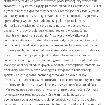
branżowe w zakresie przepustowości produkcyjnej i wykorzystania
zasobów. Te systemy osiągają prędkości produkcji zwykle o 300–400%
wyższe niż tradycyjne metody ręczne, zachowując przy tym wysokie
standardy jakości przez długotrwałe okresy eksploatacji. Algorytmy
optymalizacji wydajności stale analizują dane produkcyjne,
identyfikując wąskie gardła oraz automatycznie dostosowując
parametry pracy w celu utrzymania poziomu wydajności na
najwyższym możliwym poziomie. Możliwość wielowątkowości
umożliwia całkowicie zautomatyzowanym dystrybutorom stanowisk
do produkcji klatek stalowych jednoczesne realizowanie wielu zadań
produkcyjnych, co maksymalizuje wykorzystanie sprzętu i zmniejsza
czas postoju między operacjami. Systemy te są wyposażone w
zaawansowane algorytmy harmonogramowania, które optymalizują
kolejność operacji produkcyjnych w oparciu o dostępność materiałów,
priorytety zamówień oraz wymagania związane z konserwacją
sprzętu. To inteligentne harmonogramowanie skraca czasy
przełączania nawet o 75% w porównaniu do konwencjonalnych metod
produkcyjnych. Korzyści wynikające z wyższej prędkości produkcji
wykraczają poza same poprawy surowej przepustowości i obejmują
również zwiększoną precyzję, która eliminuje konieczność
powtarzania operacji oraz problemy jakościowe, które tradycyjnie
spowalniają procesy produkcyjne. Systemy narzędzi szybkozmiennych