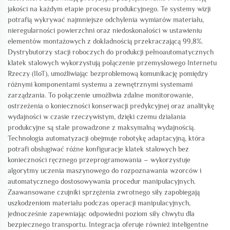
jakości na każdym etapie procesu produkcyjnego. Te systemy wizji
potrafią wykrywać najmniejsze odchylenia wymiarów materiału,
nieregularności powierzchni oraz niedoskonałości w ustawieniu
elementów montażowych z dokładnością przekraczającą 99,8%.
Dystrybutorzy stacji roboczych do produkcji pełnoautomatycznych
klatek stalowych wykorzystują połączenie przemysłowego Internetu
Rzeczy (IIoT), umożliwiając bezproblemową komunikację pomiędzy
różnymi komponentami systemu a zewnętrznymi systemami
zarządzania. To połączenie umożliwia zdalne monitorowanie,
ostrzeżenia o konieczności konserwacji predykcyjnej oraz analitykę
wydajności w czasie rzeczywistym, dzięki czemu działania
produkcyjne są stale prowadzone z maksymalną wydajnością.
Technologia automatyzacji obejmuje robotykę adaptacyjną, która
potrafi obsługiwać różne konfiguracje klatek stalowych bez
konieczności ręcznego przeprogramowania – wykorzystuje
algorytmy uczenia maszynowego do rozpoznawania wzorców i
automatycznego dostosowywania procedur manipulacyjnych.
Zaawansowane czujniki sprzężenia zwrotnego siły zapobiegają
uszkodzeniom materiału podczas operacji manipulacyjnych,
jednocześnie zapewniając odpowiedni poziom siły chwytu dla
bezpiecznego transportu. Integracja oferuje również inteligentne