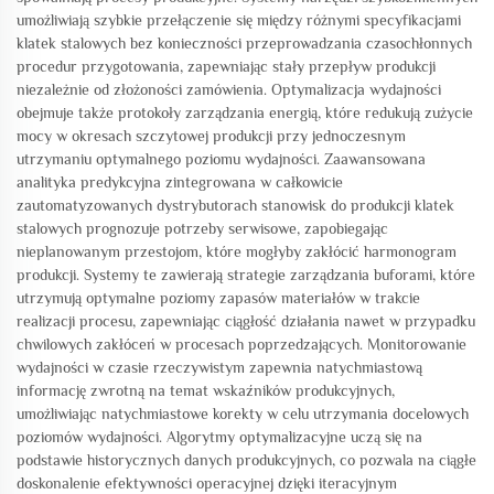
umożliwiają szybkie przełączenie się między różnymi specyfikacjami
klatek stalowych bez konieczności przeprowadzania czasochłonnych
procedur przygotowania, zapewniając stały przepływ produkcji
niezależnie od złożoności zamówienia. Optymalizacja wydajności
obejmuje także protokoły zarządzania energią, które redukują zużycie
mocy w okresach szczytowej produkcji przy jednoczesnym
utrzymaniu optymalnego poziomu wydajności. Zaawansowana
analityka predykcyjna zintegrowana w całkowicie
zautomatyzowanych dystrybutorach stanowisk do produkcji klatek
stalowych prognozuje potrzeby serwisowe, zapobiegając
nieplanowanym przestojom, które mogłyby zakłócić harmonogram
produkcji. Systemy te zawierają strategie zarządzania buforami, które
utrzymują optymalne poziomy zapasów materiałów w trakcie
realizacji procesu, zapewniając ciągłość działania nawet w przypadku
chwilowych zakłóceń w procesach poprzedzających. Monitorowanie
wydajności w czasie rzeczywistym zapewnia natychmiastową
informację zwrotną na temat wskaźników produkcyjnych,
umożliwiając natychmiastowe korekty w celu utrzymania docelowych
poziomów wydajności. Algorytmy optymalizacyjne uczą się na
podstawie historycznych danych produkcyjnych, co pozwala na ciągłe
doskonalenie efektywności operacyjnej dzięki iteracyjnym