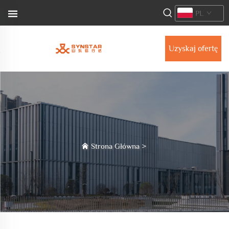
PL
Uzyskaj ofertę
Strona Główna
>