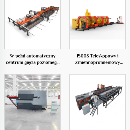
W pełni automatyczny
1500S Teleskopowy i
centrum gięcia poziomego
Zmiennopromieniowy
50C
Maszyna do Spawania
Klatek Stalowych