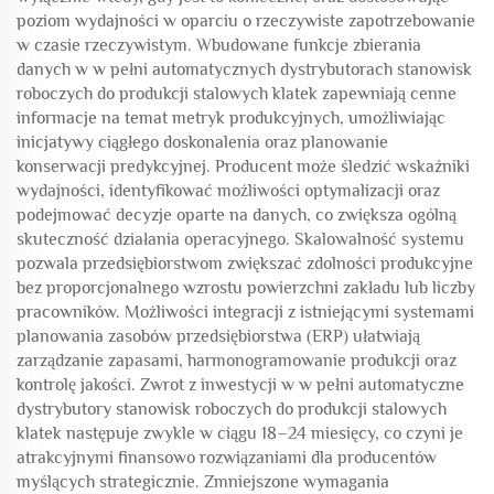
poziom wydajności w oparciu o rzeczywiste zapotrzebowanie
w czasie rzeczywistym. Wbudowane funkcje zbierania
danych w w pełni automatycznych dystrybutorach stanowisk
roboczych do produkcji stalowych klatek zapewniają cenne
informacje na temat metryk produkcyjnych, umożliwiając
inicjatywy ciągłego doskonalenia oraz planowanie
konserwacji predykcyjnej. Producent może śledzić wskaźniki
wydajności, identyfikować możliwości optymalizacji oraz
podejmować decyzje oparte na danych, co zwiększa ogólną
skuteczność działania operacyjnego. Skalowalność systemu
pozwala przedsiębiorstwom zwiększać zdolności produkcyjne
bez proporcjonalnego wzrostu powierzchni zakładu lub liczby
pracowników. Możliwości integracji z istniejącymi systemami
planowania zasobów przedsiębiorstwa (ERP) ułatwiają
zarządzanie zapasami, harmonogramowanie produkcji oraz
kontrolę jakości. Zwrot z inwestycji w w pełni automatyczne
dystrybutory stanowisk roboczych do produkcji stalowych
klatek następuje zwykle w ciągu 18–24 miesięcy, co czyni je
atrakcyjnymi finansowo rozwiązaniami dla producentów
myślących strategicznie. Zmniejszone wymagania