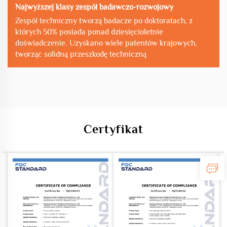
Najwyższej klasy zespół badawczo-rozwojowy
Zespół techniczny tworzą badacze po doktoratach, z
których 50% posiada ponad dziesięcioletnie
doświadczenie. Uzyskano wiele patentów krajowych,
tworząc solidną przeszkodę techniczną
Certyfikat