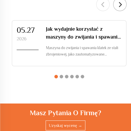
05.27
Jak wydajnie korzystać z
maszyny do zwijania i spawania
2026
klatek z prętów zbrojeniowych
Maszyna do zwijania i spawania klatek ze stali
zbrojeniowej, jako zautomatyzowane
urządzenie sterowane PLC, integruje funkcje
prostowania, gięcia oraz zwijania i spawania
prętów zbrojeniowych stosowanych w
budownictwie i jest szeroko wykorzystywana
w dziedzinach budowlanych, takich jak
autostrady i linie kolejowe o wysokiej
prędkości...
Masz Pytania O Firmę?
Uzyskaj wycenę →