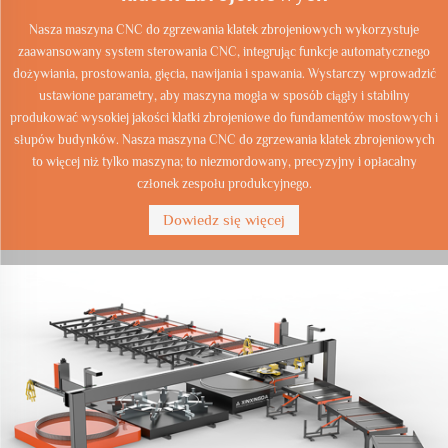
Nasza maszyna CNC do zgrzewania klatek zbrojeniowych wykorzystuje
zaawansowany system sterowania CNC, integrując funkcje automatycznego
dożywiania, prostowania, gięcia, nawijania i spawania. Wystarczy wprowadzić
ustawione parametry, aby maszyna mogła w sposób ciągły i stabilny
produkować wysokiej jakości klatki zbrojeniowe do fundamentów mostowych i
słupów budynków. Nasza maszyna CNC do zgrzewania klatek zbrojeniowych
to więcej niż tylko maszyna; to niezmordowany, precyzyjny i opłacalny
członek zespołu produkcyjnego.
Dowiedz się więcej