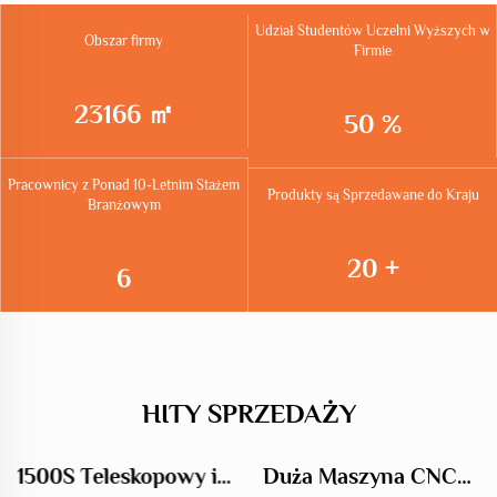
Udział Studentów Uczelni Wyższych w
Obszar firmy
Firmie
23166
50
Pracownicy z Ponad 10-Letnim Stażem
Produkty są Sprzedawane do Kraju
Branżowym
20
6
HITY SPRZEDAŻY
1500S Teleskopowy i
Duża Maszyna CNC