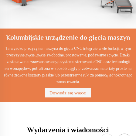
Kolumbijskie urządzenie do gięcia maszyn
Ta wysoko precyzyjna maszyna do gięcia CNC integruje wiele funkcji, w tym
precyzyjne gięcie, gięcie swobodne, prostowanie, podawanie i cięcie. Dzięki
zastosowaniu zaawansowanego systemu sterowania CNC oraz technologii
serwonapędów, potrafi ona w sposób ciągły przetwarzać materiały proste na
różne złożone kształty płaskie lub przestrzenne łuki za pomocą jednokrotnego
zamocowania.
Dowiedz się więcej
Wydarzenia i wiadomości