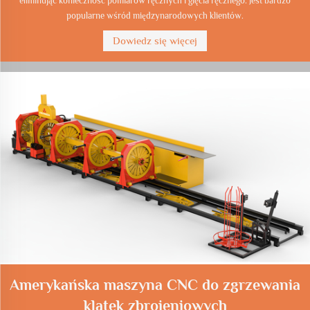
eliminując konieczność pomiarów ręcznych i gięcia ręcznego. Jest bardzo
popularne wśród międzynarodowych klientów.
Dowiedz się więcej
Amerykańska maszyna CNC do zgrzewania
klatek zbrojeniowych