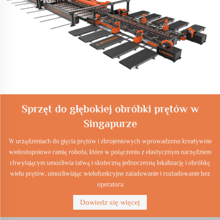
Sprzęt do głębokiej obróbki prętów w
Singapurze
W urządzeniach do gięcia prętów i zbrojeniowych wprowadzono kreatywnie
wielostopniowe ramię robota, które w połączeniu z elastycznym narzędziem
chwytającym umożliwia łatwą i skuteczną jednoczesną lokalizację i obróbkę
wielu prętów, umożliwiając wielofunkcyjne załadowanie i rozładowanie bez
operatora
Dowiedz się więcej