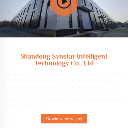
O nas
Shandong Synstar Intelligent
Technology Co., Ltd
Firma posiada silny potencjał techniczny. Wszyscy członkowie
zespołu badawczo-rozwojowego posiadają wykształcenie
licencjackie lub wyższe, przy czym ponad 50% ma
wykształcenie magisterskie. Zatrudniamy 4 inżynierów z
ponad 10-letnim doświadczeniem w zakresie rozwoju urządzeń
do obróbki zbrojenia
Dowiedz się więcej