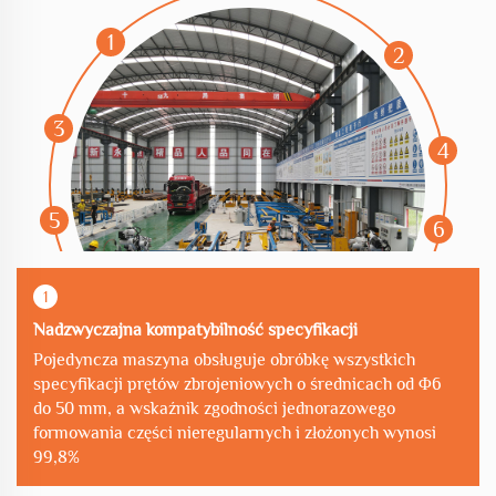
1
2
3
4
5
6
1
Nadzwyczajna kompatybilność specyfikacji
Pojedyncza maszyna obsługuje obróbkę wszystkich
specyfikacji prętów zbrojeniowych o średnicach od Φ6
do 50 mm, a wskaźnik zgodności jednorazowego
formowania części nieregularnych i złożonych wynosi
99,8%