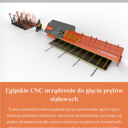
Egipskie CNC urządzenie do gięcia prętów
stalowych
To jest zautomatyzowane urządzenie łączące prostowanie, gięcie i cięcie.
Maszyna automatycznie kończy cały proces przetwarzania, zaczynając od
prętów zbrojeniowych jako surowca i kończąc na gotowych strzemionach,