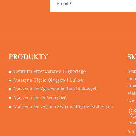
PRODUKTY
SK
Centrum Przetwórstwa Głębokiego
Add:
metr
Maszyna Gięcia Okręgów i Łuków
dro
Maszyna Do Zgrzewania Ram Stalowych
Mat
Maszyna Do Dużych Gięć
dzie
Maszyna Do Gięcia i Zwijania Prętów Stalowych
Ema
Adre