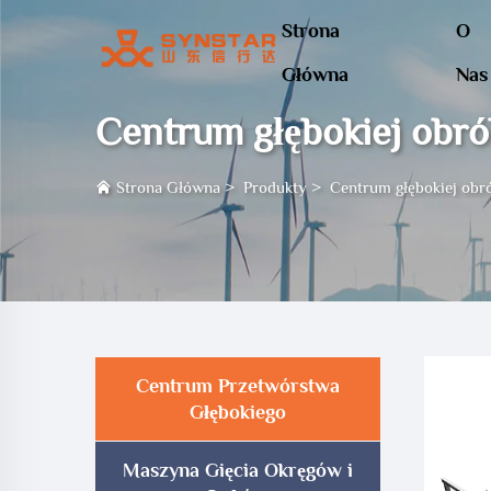
Strona
O
Główna
Nas
Centrum głębokiej obró
Strona Główna
>
Produkty
>
Centrum głębokiej obr
Centrum Przetwórstwa
Głębokiego
Maszyna Gięcia Okręgów i