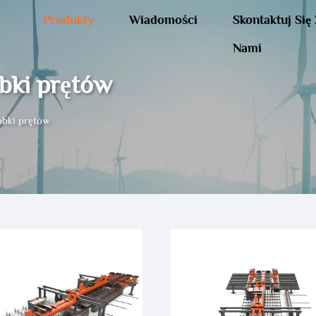
Produkty
Wiadomości
Skontaktuj Się
Nami
bki prętów
óbki prętów