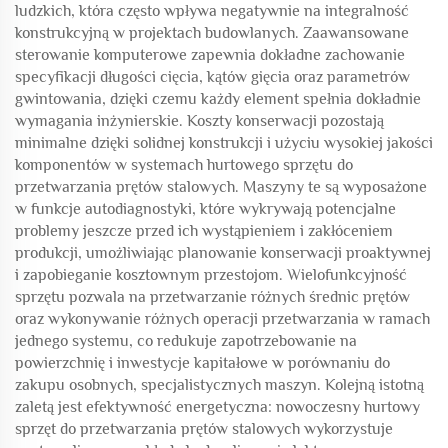
ludzkich, która często wpływa negatywnie na integralność
konstrukcyjną w projektach budowlanych. Zaawansowane
sterowanie komputerowe zapewnia dokładne zachowanie
specyfikacji długości cięcia, kątów gięcia oraz parametrów
gwintowania, dzięki czemu każdy element spełnia dokładnie
wymagania inżynierskie. Koszty konserwacji pozostają
minimalne dzięki solidnej konstrukcji i użyciu wysokiej jakości
komponentów w systemach hurtowego sprzętu do
przetwarzania prętów stalowych. Maszyny te są wyposażone
w funkcje autodiagnostyki, które wykrywają potencjalne
problemy jeszcze przed ich wystąpieniem i zakłóceniem
produkcji, umożliwiając planowanie konserwacji proaktywnej
i zapobieganie kosztownym przestojom. Wielofunkcyjność
sprzętu pozwala na przetwarzanie różnych średnic prętów
oraz wykonywanie różnych operacji przetwarzania w ramach
jednego systemu, co redukuje zapotrzebowanie na
powierzchnię i inwestycje kapitałowe w porównaniu do
zakupu osobnych, specjalistycznych maszyn. Kolejną istotną
zaletą jest efektywność energetyczna: nowoczesny hurtowy
sprzęt do przetwarzania prętów stalowych wykorzystuje