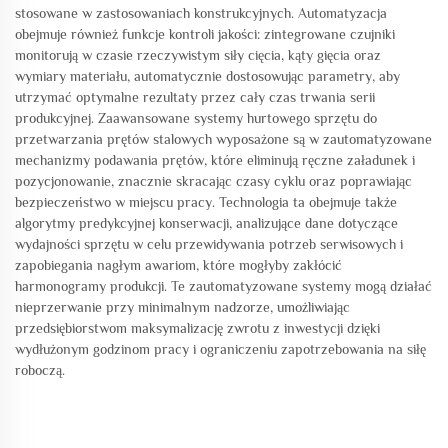
stosowane w zastosowaniach konstrukcyjnych. Automatyzacja
obejmuje również funkcje kontroli jakości: zintegrowane czujniki
monitorują w czasie rzeczywistym siły cięcia, kąty gięcia oraz
wymiary materiału, automatycznie dostosowując parametry, aby
utrzymać optymalne rezultaty przez cały czas trwania serii
produkcyjnej. Zaawansowane systemy hurtowego sprzętu do
przetwarzania prętów stalowych wyposażone są w zautomatyzowane
mechanizmy podawania prętów, które eliminują ręczne załadunek i
pozycjonowanie, znacznie skracając czasy cyklu oraz poprawiając
bezpieczeństwo w miejscu pracy. Technologia ta obejmuje także
algorytmy predykcyjnej konserwacji, analizujące dane dotyczące
wydajności sprzętu w celu przewidywania potrzeb serwisowych i
zapobiegania nagłym awariom, które mogłyby zakłócić
harmonogramy produkcji. Te zautomatyzowane systemy mogą działać
nieprzerwanie przy minimalnym nadzorze, umożliwiając
przedsiębiorstwom maksymalizację zwrotu z inwestycji dzięki
wydłużonym godzinom pracy i ograniczeniu zapotrzebowania na siłę
roboczą.