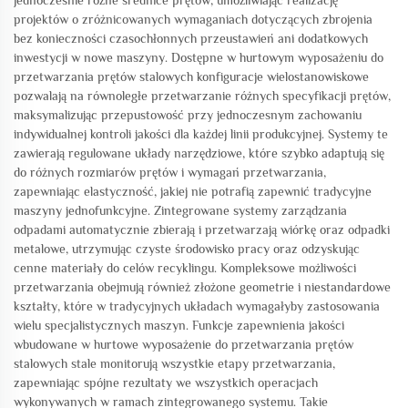
jednocześnie różne średnice prętów, umożliwiając realizację
projektów o zróżnicowanych wymaganiach dotyczących zbrojenia
bez konieczności czasochłonnych przeustawień ani dodatkowych
inwestycji w nowe maszyny. Dostępne w hurtowym wyposażeniu do
przetwarzania prętów stalowych konfiguracje wielostanowiskowe
pozwalają na równoległe przetwarzanie różnych specyfikacji prętów,
maksymalizując przepustowość przy jednoczesnym zachowaniu
indywidualnej kontroli jakości dla każdej linii produkcyjnej. Systemy te
zawierają regulowane układy narzędziowe, które szybko adaptują się
do różnych rozmiarów prętów i wymagań przetwarzania,
zapewniając elastyczność, jakiej nie potrafią zapewnić tradycyjne
maszyny jednofunkcyjne. Zintegrowane systemy zarządzania
odpadami automatycznie zbierają i przetwarzają wiórkę oraz odpadki
metalowe, utrzymując czyste środowisko pracy oraz odzyskując
cenne materiały do celów recyklingu. Kompleksowe możliwości
przetwarzania obejmują również złożone geometrie i niestandardowe
kształty, które w tradycyjnych układach wymagałyby zastosowania
wielu specjalistycznych maszyn. Funkcje zapewnienia jakości
wbudowane w hurtowe wyposażenie do przetwarzania prętów
stalowych stale monitorują wszystkie etapy przetwarzania,
zapewniając spójne rezultaty we wszystkich operacjach
wykonywanych w ramach zintegrowanego systemu. Takie