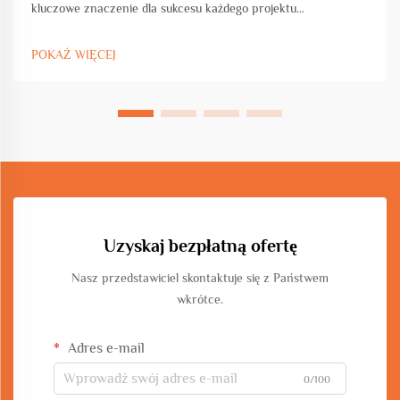
kluczowe znaczenie dla sukcesu każdego projektu
inżynieryjnego, niezależnie od tego, czy pracujesz nad budową
komercyjną, rozwojem infrastruktury czy produkcją
POKAŻ WIĘCEJ
przemysłową. Wybór sprzętu bezpośrednio wpływa...
Uzyskaj bezpłatną ofertę
Nasz przedstawiciel skontaktuje się z Państwem
wkrótce.
Adres e-mail
0/100