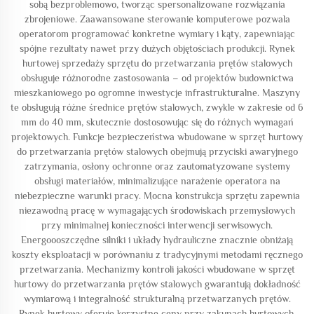
sobą bezproblemowo, tworząc spersonalizowane rozwiązania
zbrojeniowe. Zaawansowane sterowanie komputerowe pozwala
operatorom programować konkretne wymiary i kąty, zapewniając
spójne rezultaty nawet przy dużych objętościach produkcji. Rynek
hurtowej sprzedaży sprzętu do przetwarzania prętów stalowych
obsługuje różnorodne zastosowania – od projektów budownictwa
mieszkaniowego po ogromne inwestycje infrastrukturalne. Maszyny
te obsługują różne średnice prętów stalowych, zwykle w zakresie od 6
mm do 40 mm, skutecznie dostosowując się do różnych wymagań
projektowych. Funkcje bezpieczeństwa wbudowane w sprzęt hurtowy
do przetwarzania prętów stalowych obejmują przyciski awaryjnego
zatrzymania, osłony ochronne oraz zautomatyzowane systemy
obsługi materiałów, minimalizujące narażenie operatora na
niebezpieczne warunki pracy. Mocna konstrukcja sprzętu zapewnia
niezawodną pracę w wymagających środowiskach przemysłowych
przy minimalnej konieczności interwencji serwisowych.
Energoooszczędne silniki i układy hydrauliczne znacznie obniżają
koszty eksploatacji w porównaniu z tradycyjnymi metodami ręcznego
przetwarzania. Mechanizmy kontroli jakości wbudowane w sprzęt
hurtowy do przetwarzania prętów stalowych gwarantują dokładność
wymiarową i integralność strukturalną przetwarzanych prętów.
Rynek hurtowy oferuje korzystne ceny przy zakupach hurtowych,