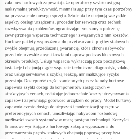
zakupów hurtowych zapewniają, że operatorzy szybko osiągną
maksymalną produktywność, minimalizując przy tym czas potrzebny
na przyswojenie nowego sprzętu. Szkolenia te obejmują wszystkie
aspekty obsługi urządzenia, procedur konserwacji oraz technik
rozwiązywania problemów, ograniczając tym samym potrzebę
zewnętrznego wsparcia technicznego i związanych z nim kosztów.
Hurtowe pakiety wyposażenia do przetwarzania prętów stalowych
zwykle obejmują przedłużoną gwarancję, która chroni nabywców
przed nieprzewidzianymi kosztami napraw podczas kluczowych
okresów produkcji. Usługi wsparcia wykraczają poza początkową
instalację i obejmują ciągłe wsparcie techniczne, diagnostykę zdalną
oraz usługi serwisowe z szybką reakcją, minimalizujące ryzyko
przestoju. Dostępność części zamiennych przez kanały hurtowe
zapewnia szybki dostęp do komponentów zastępczych w
atrakcyjnych cenach, redukując jednocześnie koszty utrzymywania
zapasów i zapewniając gotowość urządzeń do pracy. Model hurtowy
zapewnia często dostęp do ulepszeń i modernizacji sprzętu w
preferencyjnych cenach, umożliwiając nabywcom rozbudowę
możliwości swoich systemów w miarę postępu technologii. Korzyści
finansowe wynikające z hurtowego zakupu wyposażenia do
przetwarzania prętów stalowych obejmują poprawę przepływu