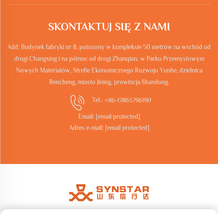
SKONTAKTUJ SIĘ Z NAMI
Add: Budynek fabryki nr 8, położony w kompleksie 50 metrów na wschód od
drogi Changxing i na północ od drogi Zhanqian, w Parku Przemysłowym
Nowych Materiałów, Strefie Ekonomicznego Rozwoju Yunhe, dzielnica
Rencheng, miasto Jining, prowincja Shandong.
Tel.:
+86-17865796190
Email:
[email protected]
Adres e-mail:
[email protected]