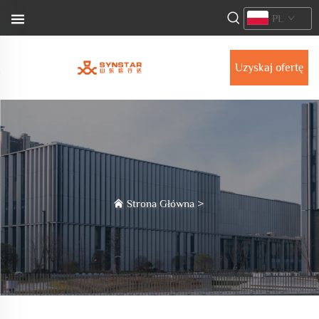
PL
Uzyskaj ofertę
Strona Główna
>