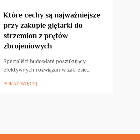
Które cechy są najważniejsze
Jak
przy zakupie giętarki do
gię
strzemion z prętów
pro
zbrojeniowych
Wybó
gięc
Specjaliści budowlani poszukujący
budo
efektywnych rozwiązań w zakresie
POKA
prze
produkcji zbrojenia muszą starannie
POKAŻ WIĘCEJ
tech
ocenić specyfikacje techniczne sprzętu
ma b
przy inwestowaniu w zautomatyzowane
reali
maszyny do gięcia. Nowoczesna
kons
technologia giętarek do strzemion z
opła
prętów zbrojeniowych zrewolucjonizowała
sposób, w jaki wykonawcy...