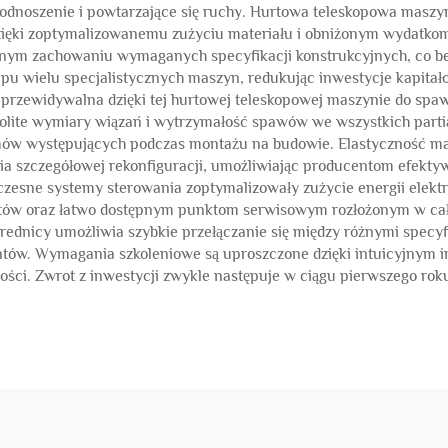
podnoszenie i powtarzające się ruchy. Hurtowa teleskopowa maszy
ięki zoptymalizowanemu zużyciu materiału i obniżonym wydatkom 
esnym zachowaniu wymaganych specyfikacji konstrukcyjnych, co 
kupu wielu specjalistycznych maszyn, redukując inwestycje kapita
iej przewidywalna dzięki tej hurtowej teleskopowej maszynie do sp
lite wymiary wiązań i wytrzymałość spawów we wszystkich partia
lemów występujących podczas montażu na budowie. Elastyczność m
 szczegółowej rekonfiguracji, umożliwiając producentom efekty
czesne systemy sterowania zoptymalizowały zużycie energii elekt
nentów oraz łatwo dostępnym punktom serwisowym rozłożonym w ca
ednicy umożliwia szybkie przełączanie się między różnymi specyf
ntów. Wymagania szkoleniowe są uproszczone dzięki intuicyjnym i
ci. Zwrot z inwestycji zwykle następuje w ciągu pierwszego roku 