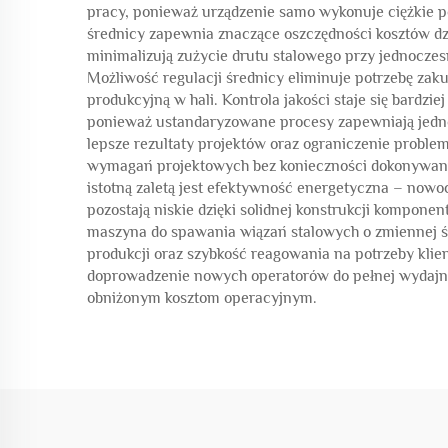
pracy, ponieważ urządzenie samo wykonuje ciężkie 
średnicy zapewnia znaczące oszczędności kosztów dz
minimalizują zużycie drutu stalowego przy jednocz
Możliwość regulacji średnicy eliminuje potrzebę za
produkcyjną w hali. Kontrola jakości staje się bardz
ponieważ ustandaryzowane procesy zapewniają jedno
lepsze rezultaty projektów oraz ograniczenie prob
wymagań projektowych bez konieczności dokonywania
istotną zaletą jest efektywność energetyczna – nowo
pozostają niskie dzięki solidnej konstrukcji kompo
maszyna do spawania wiązań stalowych o zmiennej śr
produkcji oraz szybkość reagowania na potrzeby klie
doprowadzenie nowych operatorów do pełnej wydajnoś
obniżonym kosztom operacyjnym.