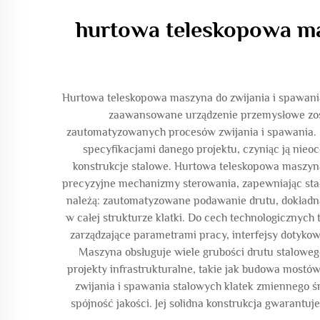
hurtowa teleskopowa ma
Hurtowa teleskopowa maszyna do zwijania i spawania
zaawansowane urządzenie przemysłowe zosta
zautomatyzowanych procesów zwijania i spawania. 
specyfikacjami danego projektu, czyniąc ją ni
konstrukcje stalowe. Hurtowa teleskopowa maszyn
precyzyjne mechanizmy sterowania, zapewniając stałą
należą: zautomatyzowane podawanie drutu, dokładna
w całej strukturze klatki. Do cech technologicznych
zarządzające parametrami pracy, interfejsy dotyko
Maszyna obsługuje wiele grubości drutu stalowe
projekty infrastrukturalne, takie jak budowa mos
zwijania i spawania stalowych klatek zmiennego ś
spójność jakości. Jej solidna konstrukcja gwaran