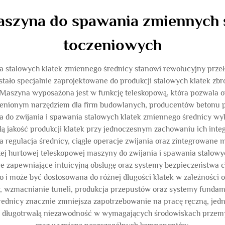
szyna do spawania zmiennych ś
toczeniowych
 stalowych klatek zmiennego średnicy stanowi rewolucyjny przełom
ło specjalnie zaprojektowane do produkcji stalowych klatek zb
Maszyna wyposażona jest w funkcję teleskopową, która pozwala 
eocenionym narzędziem dla firm budowlanych, producentów betonu
a do zwijania i spawania stalowych klatek zmiennego średnicy wy
 jakość produkcji klatek przy jednoczesnym zachowaniu ich integ
 regulacja średnicy, ciągłe operacje zwijania oraz zintegrowane
 tej hurtowej teleskopowej maszyny do zwijania i spawania stalow
we zapewniające intuicyjną obsługę oraz systemy bezpieczeństwa c
go i może być dostosowana do różnej długości klatek w zależnośc
tów, wzmacnianie tuneli, produkcja przepustów oraz systemy fun
rednicy znacznie zmniejsza zapotrzebowanie na pracę ręczną, je
tuje długotrwałą niezawodność w wymagających środowiskach prz