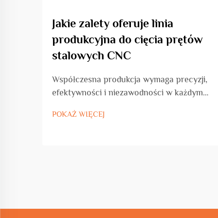
Jakie zalety oferuje linia
produkcyjna do cięcia prętów
stalowych CNC
Współczesna produkcja wymaga precyzji,
efektywności i niezawodności w każdym
procesie produkcyjnym. Przemysł obróbki
POKAŻ WIĘCEJ
stali przeżywa znaczącą transformację
dzięki zaawansowanym technologiom
automatyzacji, w tym liniom do cięcia
prętów stalowych CNC...