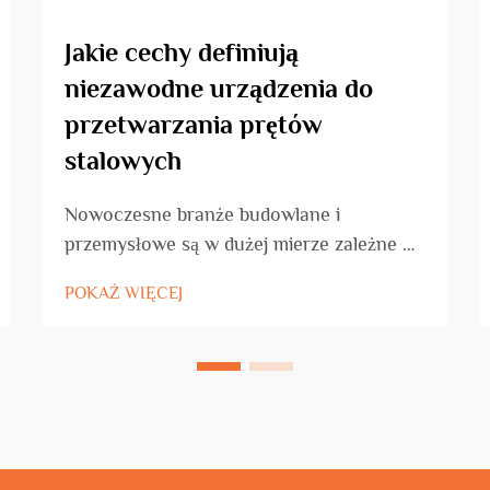
Jakie cechy definiują
niezawodne urządzenia do
przetwarzania prętów
stalowych
Nowoczesne branże budowlane i
przemysłowe są w dużej mierze zależne na
niezawodnym sprzęcie do przetwarzania
POKAŻ WIĘCEJ
prętów stalowych, aby utrzymać wysoki
poziom efektywności, precyzji i
bezpieczeństwa. Jakość sprzętu do
przetwarzania prętów stalowych ma
bezpośredni wpływ na harmonogramy
projektów, jakość materiałów i ogólne
bezpieczeństwo na placu budowy...