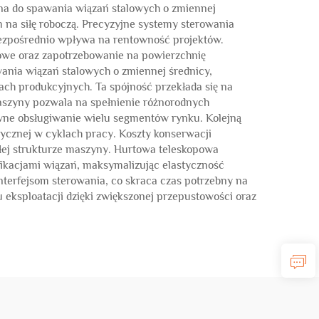
na do spawania wiązań stalowych o zmiennej
na siłę roboczą. Precyzyjne systemy sterowania
bezpośrednio wpływa na rentowność projektów.
łowe oraz zapotrzebowanie na powierzchnię
awania wiązań stalowych o zmiennej średnicy,
ch produkcyjnych. Ta spójność przekłada się na
aszyny pozwala na spełnienie różnorodnych
wne obsługiwanie wielu segmentów rynku. Kolejną
rycznej w cyklach pracy. Koszty konserwacji
łej strukturze maszyny. Hurtowa teleskopowa
ikacjami wiązań, maksymalizując elastyczność
nterfejsom sterowania, co skraca czas potrzebny na
eksploatacji dzięki zwiększonej przepustowości oraz