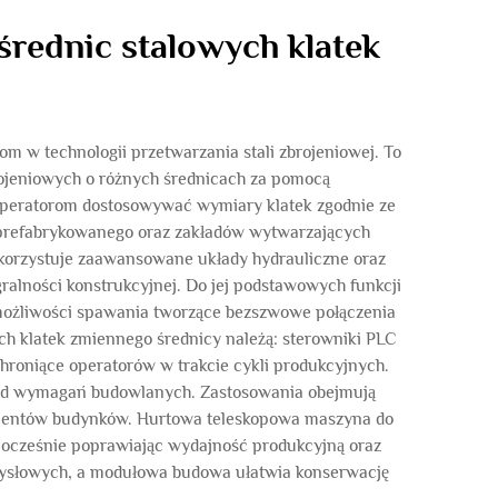
rednic stalowych klatek
 w technologii przetwarzania stali zbrojeniowej. To
rojeniowych o różnych średnicach za pomocą
operatorom dostosowywać wymiary klatek zgodnie ze
 prefabrykowanego oraz zakładów wytwarzających
korzystuje zaawansowane układy hydrauliczne oraz
ralności konstrukcyjnej. Do jej podstawowych funkcji
 możliwości spawania tworzące bezszwowe połączenia
ych klatek zmiennego średnicy należą: sterowniki PLC
hroniące operatorów w trakcie cykli produkcyjnych.
i od wymagań budowlanych. Zastosowania obejmują
damentów budynków. Hurtowa teleskopowa maszyna do
dnocześnie poprawiając wydajność produkcyjną oraz
emysłowych, a modułowa budowa ułatwia konserwację