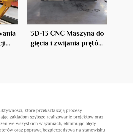
wania
3D-13 CNC Maszyna do
ji
gięcia i zwijania prętów
wych
stalowych
tywności, które przekształcają procesy
ając zakładom szybsze realizowanie projektów oraz
zeń we wszystkich wiązaniach, eliminując błędy
eratorów oraz poprawą bezpieczeństwa na stanowisku