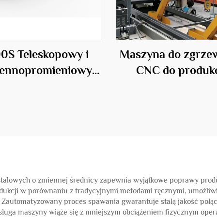
0S Teleskopowy i
Maszyna do zgrze
ennopromieniowy
CNC do produkc
zyna do Spawania
kratownic stalo
latek Stalowych
alowych o zmiennej średnicy zapewnia wyjątkowe poprawy produk
odukcji w porównaniu z tradycyjnymi metodami ręcznymi, umożliwi
 Zautomatyzowany proces spawania gwarantuje stałą jakość połąc
Obsługa maszyny wiąże się z mniejszym obciążeniem fizycznym op