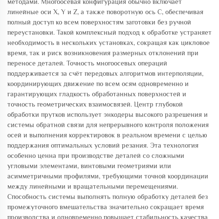
методами. Многоосевая конфигурация обычно включает
линейные оси X, Y и Z, а также поворотную ось C, обеспечивая
полный доступ ко всем поверхностям заготовки без ручной
переустановки. Такой комплексный подход к обработке устраняет
необходимость в нескольких установках, сокращая как цикловое
время, так и риск возникновения размерных отклонений при
переносе деталей. Точность многоосевых операций
поддерживается за счёт передовых алгоритмов интерполяции,
координирующих движение по всем осям одновременно и
гарантирующих гладкость обработанных поверхностей и
точность геометрических взаимосвязей. Центр глубокой
обработки прутков использует энкодеры высокого разрешения и
системы обратной связи для непрерывного контроля положения
осей и выполнения корректировок в реальном времени с целью
поддержания оптимальных условий резания. Эта технология
особенно ценна при производстве деталей со сложными
угловыми элементами, винтовыми геометриями или
асимметричными профилями, требующими точной координации
между линейными и вращательными перемещениями.
Способность системы выполнять полную обработку деталей без
промежуточного вмешательства значительно сокращает время
производства и одновременно повышает стабильность качества