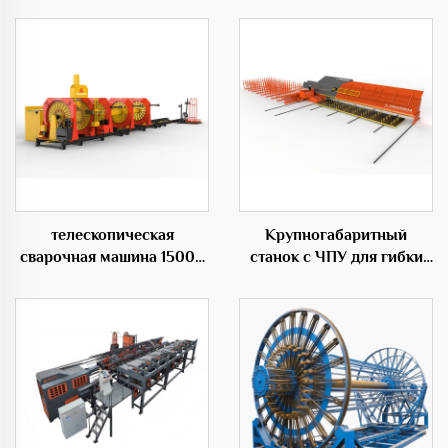
телескопическая
Крупногабаритный
сварочная машина 1500S
станок с ЧПУ для гибки
для каркасов из стальных
прутков,
прутьев переменного
профессиональное
диаметра
оборудование в
строительной области