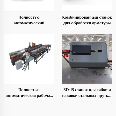
Полностью
Комбинированный станок
автоматический
для обработки арматуры
горизонтальный
гибочный центр 50D
Полностью
3D-13 станок для гибки и
автоматическая рабочая
навивки стальных прутков
станция GHJ2500 для
с ЧПУ
изготовления арматурных
каркасов