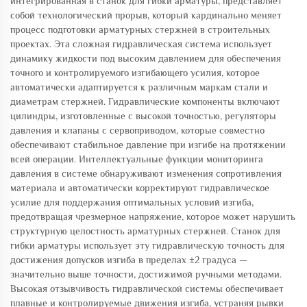
интегрированная в станок для гибки арматуры, представляет
собой технологический прорыв, который кардинально меняет
процесс подготовки арматурных стержней в строительных
проектах. Эта сложная гидравлическая система использует
динамику жидкости под высоким давлением для обеспечения
точного и контролируемого изгибающего усилия, которое
автоматически адаптируется к различным маркам стали и
диаметрам стержней. Гидравлические компоненты включают
цилиндры, изготовленные с высокой точностью, регуляторы
давления и клапаны с сервоприводом, которые совместно
обеспечивают стабильное давление при изгибе на протяжении
всей операции. Интеллектуальные функции мониторинга
давления в системе обнаруживают изменения сопротивления
материала и автоматически корректируют гидравлическое
усилие для поддержания оптимальных условий изгиба,
предотвращая чрезмерное напряжение, которое может нарушить
структурную целостность арматурных стержней. Станок для
гибки арматуры использует эту гидравлическую точность для
достижения допусков изгиба в пределах ±2 градуса —
значительно выше точности, достижимой ручными методами.
Высокая отзывчивость гидравлической системы обеспечивает
плавные и контролируемые движения изгиба, устраняя рывки