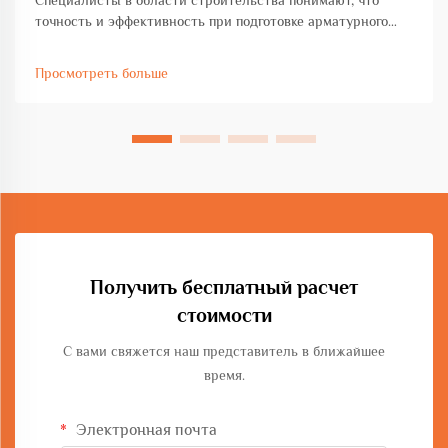
Специалисты в области строительства понимают, что
точность и эффективность при подготовке арматурного
каркаса напрямую влияют на сроки реализации проекта и
прочность конструкции. Среди основных инструментов
Просмотреть больше
для бетонных работ гибочный станок для хомутов из
арматуры занимает ключевое место...
Получить бесплатный расчет
стоимости
С вами свяжется наш представитель в ближайшее
время.
Электронная почта