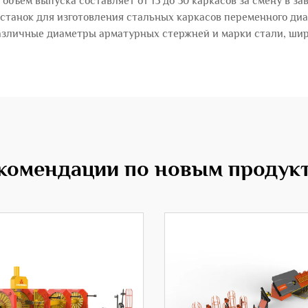
объём выпуска составляет от 15 до 50 каркасов за смену в з
танок для изготовления стальных каркасов переменного ди
зличные диаметры арматурных стержней и марки стали, шир
комендации по новым продук