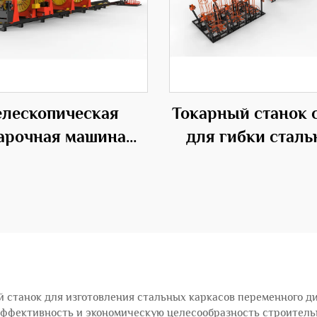
елескопическая
Токарный станок 
арочная машина
для гибки стал
S для каркасов из
прутков для
альных прутьев
строительств
менного диаметра
 станок для изготовления стальных каркасов переменного 
фективность и экономическую целесообразность строительн