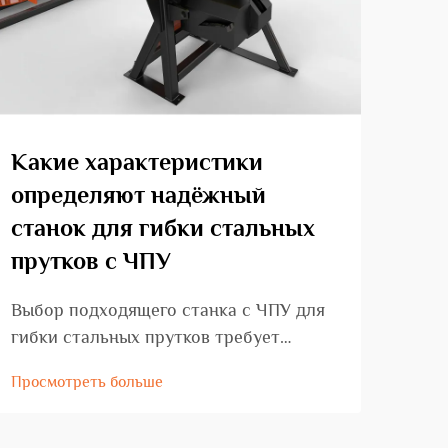
Какие характеристики
Ка
определяют надёжный
вы
станок для гибки стальных
ста
прутков с ЧПУ
пру
Выбор подходящего станка с ЧПУ для
Пони
гибки стальных прутков требует
наиб
тщательной оценки конкретных
с ЧП
Просмотреть больше
Прос
характеристик, определяющих
име
эксплуатационную надёжность,
стр
эффективность производства и
про