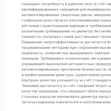
сокращает потребность в рабочей силе за счёт 
квалифицированных сварщиков для индивидуально
автоматизированные сварочные циклы завершаютс
стабильное качество всех изготавливаемых карк
жёсткими строительными нормами и требованиям
различными требованиями по диаметру без необ
снижается, поскольку станок рассчитывает оптим
Повышение энергоэффективности достигается б
традиционными методами при сохранении высоко
надёжность, позволяя ему выдерживать тяжёлые
периодов. Требования к техническому обслужива
упрощающей выполнение регламентных процедур.
автоматизированных протоколов безопасности, п
и конфигурациями арматуры, удовлетворяя разно
Контроль качества улучшается за счёт стандар
Экономия достигается за счёт снижения затрат 
качества продукции, что сокращает объём перед
стальных каркасов переменного диаметра предс
эксплуатационных показателей и получения кон