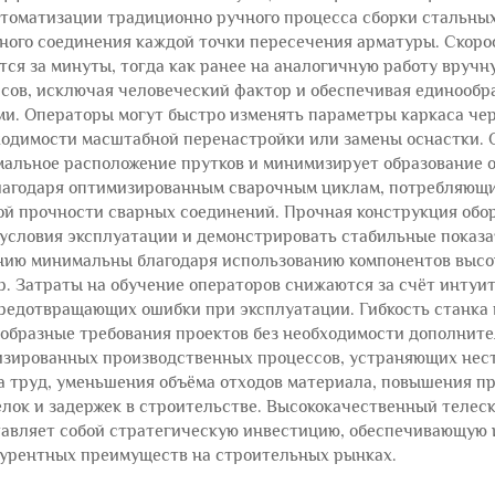
автоматизации традиционно ручного процесса сборки стальны
го соединения каждой точки пересечения арматуры. Скорост
я за минуты, тогда как ранее на аналогичную работу вручн
асов, исключая человеческий фактор и обеспечивая единообр
и. Операторы могут быстро изменять параметры каркаса че
ходимости масштабной перенастройки или замены оснастки. 
альное расположение прутков и минимизирует образование об
лагодаря оптимизированным сварочным циклам, потребляющи
й прочности сварных соединений. Прочная конструкция обо
 условия эксплуатации и демонстрировать стабильные показ
нию минимальны благодаря использованию компонентов высок
 Затраты на обучение операторов снижаются за счёт интуит
редотвращающих ошибки при эксплуатации. Гибкость станка 
образные требования проектов без необходимости дополните
тизированных производственных процессов, устраняющих нес
на труд, уменьшения объёма отходов материала, повышения 
елок и задержек в строительстве. Высококачественный телес
тавляет собой стратегическую инвестицию, обеспечивающую 
курентных преимуществ на строительных рынках.