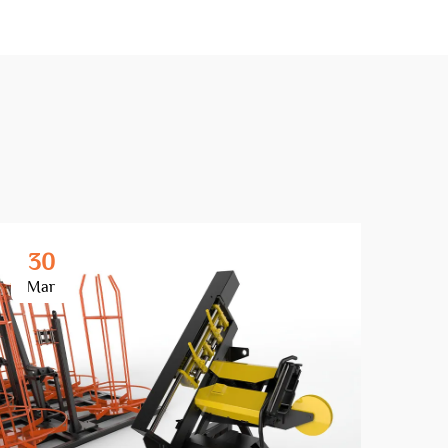
30
3
Mar
Ma