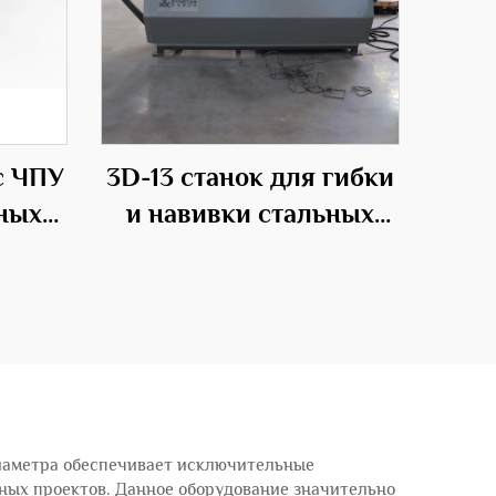
с ЧПУ
3D-13 станок для гибки
ьных
и навивки стальных
прутков с ЧПУ
а
диаметра обеспечивает исключительные
ых проектов. Данное оборудование значительно