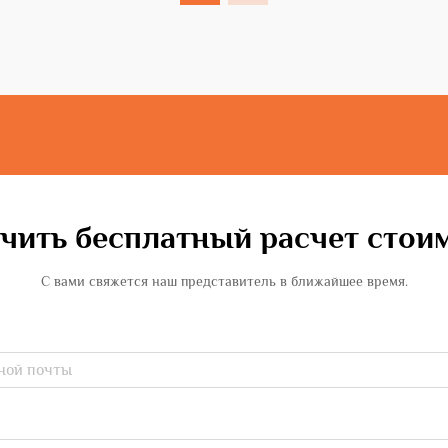
разведка нефтяных месторождений
требует передовых технологий,
которые могут эффективно работать...
чить бесплатный расчет стои
С вами свяжется наш представитель в ближайшее время.