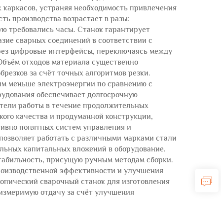
х каркасов, устраняя необходимость привлечения
ь производства возрастает в разы:
ую требовались часы. Станок гарантирует
азие сварных соединений в соответствии с
рез цифровые интерфейсы, переключаясь между
Объём отходов материала существенно
резков за счёт точных алгоритмов резки.
м меньше электроэнергии по сравнению с
рудования обеспечивает долгосрочную
атели работы в течение продолжительных
ого качества и продуманной конструкции,
ивно понятных систем управления и
позволяет работать с различными марками стали
льных капитальных вложений в оборудование.
табильность, присущую ручным методам сборки.
производственной эффективности и улучшения
копический сварочный станок для изготовления
измеримую отдачу за счёт улучшения