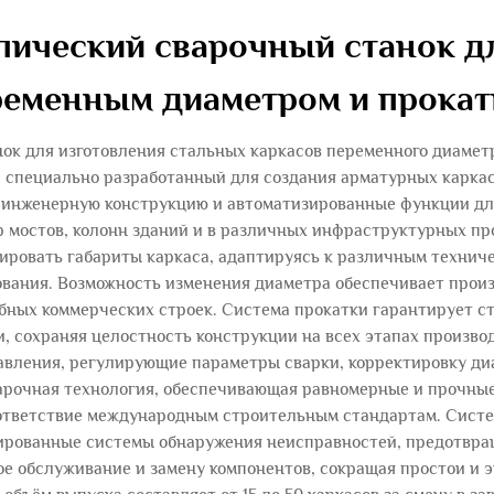
пический сварочный станок дл
ременным диаметром и прокат
ок для изготовления стальных каркасов переменного диамет
, специально разработанный для создания арматурных каркас
ю инженерную конструкцию и автоматизированные функции д
 мостов, колонн зданий и в различных инфраструктурных пр
ировать габариты каркаса, адаптируясь к различным технич
ования. Возможность изменения диаметра обеспечивает произ
бных коммерческих строек. Система прокатки гарантирует с
, сохраняя целостность конструкции на всех этапах произв
ления, регулирующие параметры сварки, корректировку диа
варочная технология, обеспечивающая равномерные и прочн
ответствие международным строительным стандартам. Сист
зированные системы обнаружения неисправностей, предотвр
ое обслуживание и замену компонентов, сокращая простои и 