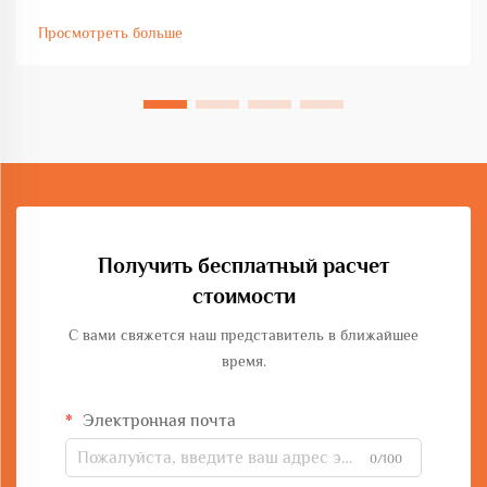
изготовлению тяжелых металлоконструкций.
Просмотреть больше
Крупногабаритный гибочный станок представляет собой
важную инвестицию для предприятий, работающих с
крупными...
Получить бесплатный расчет
стоимости
С вами свяжется наш представитель в ближайшее
время.
Электронная почта
0/100