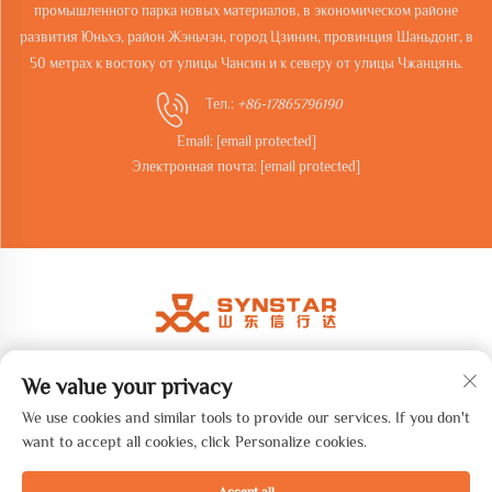
промышленного парка новых материалов, в экономическом районе
развития Юньхэ, район Жэньчэн, город Цзинин, провинция Шаньдонг, в
50 метрах к востоку от улицы Чансин и к северу от улицы Чжанцянь.
Тел.:
+86-17865796190
Email:
[email protected]
Электронная почта:
[email protected]
We value your privacy
Авторские права © 2026 Shandong synstar Intelligent Technology
Co., Ltd. Все права защищены. -
Политика конфиденциальности
We use cookies and similar tools to provide our services. If you don't
want to accept all cookies, click Personalize cookies.