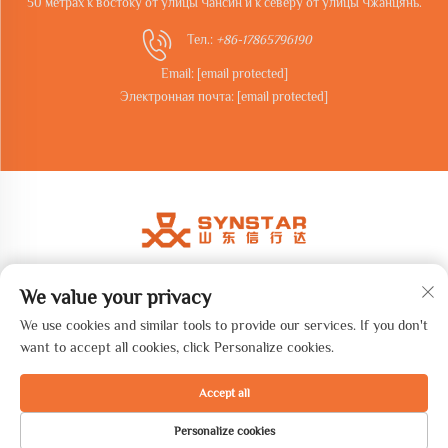
50 метрах к востоку от улицы Чансин и к северу от улицы Чжанцянь.
Тел.:
+86-17865796190
Email:
[email protected]
Электронная почта:
[email protected]
We value your privacy
Авторские права © 2026 Shandong synstar Intelligent Technology
Co., Ltd. Все права защищены. -
Политика конфиденциальности
We use cookies and similar tools to provide our services. If you don't
want to accept all cookies, click Personalize cookies.
Accept all
Personalize cookies