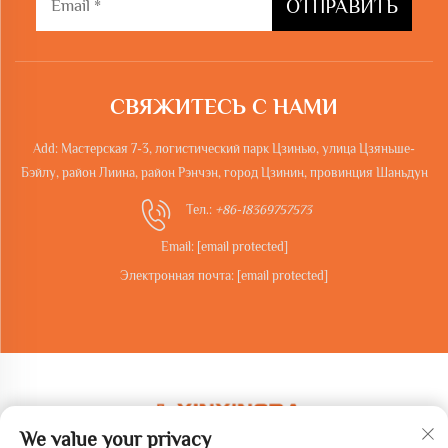
ОТПРАВИТЬ
СВЯЖИТЕСЬ С НАМИ
Add: Мастерская 7-3, логистический парк Цзинью, улица Цзяньше-
Бэйлу, район Лиина, район Рэнчэн, город Цзинин, провинция Шаньдун
Тел.:
+86-18369757573
Email:
[email protected]
Электронная почта:
[email protected]
We value your privacy