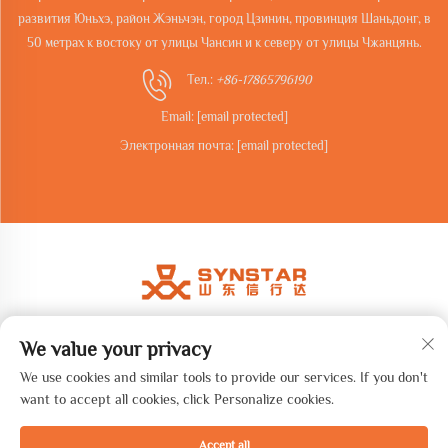
развития Юньхэ, район Жэньчэн, город Цзинин, провинция Шаньдонг, в
50 метрах к востоку от улицы Чансин и к северу от улицы Чжанцянь.
Тел.:
+86-17865796190
Email:
[email protected]
Электронная почта:
[email protected]
We value your privacy
Авторские права © 2026 Shandong synstar Intelligent Technology
Co., Ltd. Все права защищены. -
Политика конфиденциальности
We use cookies and similar tools to provide our services. If you don't
want to accept all cookies, click Personalize cookies.
Accept all