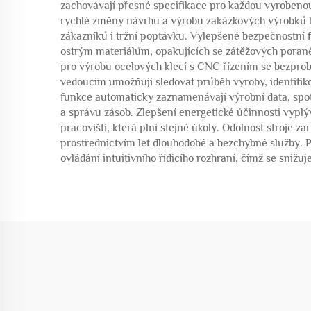
zachovávají přesné specifikace pro každou vyrobenou k
rychlé změny návrhu a výrobu zakázkových výrobků b
zákazníků i tržní poptávku. Vylepšené bezpečnostní
ostrým materiálům, opakujících se zátěžových poran
pro výrobu ocelových klecí s CNC řízením se bezprob
vedoucím umožňují sledovat průběh výroby, identifik
funkce automaticky zaznamenávají výrobní data, spot
a správu zásob. Zlepšení energetické účinnosti vypl
pracovišti, která plní stejné úkoly. Odolnost stroje 
prostřednictvím let dlouhodobé a bezchybné služby. 
ovládání intuitivního řídicího rozhraní, čímž se sniž