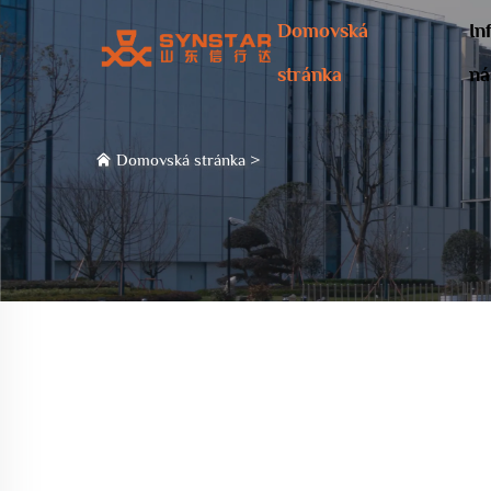
Domovská
In
stránka
ná
Domovská stránka
>