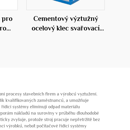
 pro
Cementový výztužný
ro
ocelový klec svařovací
stroj
ní procesy stavebních firem a výrobců vyztužení.
kolik kvalifikovaných zaměstnanců, a umožňuje
 řídicí systémy eliminují odpad materiálu
úsporám nákladů na suroviny v průběhu dlouhodobé
icky zvyšuje, protože stroj pracuje nepřetržitě bez
nci výrobků, neboť počítačové řídicí systémy