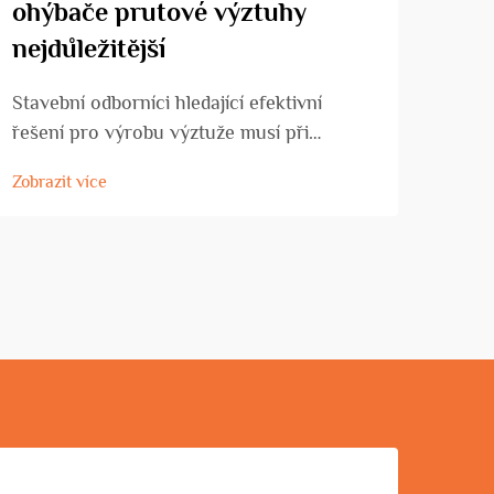
ohýbače prutové výztuhy
na 
nejdůležitější
nej
Stavební odborníci hledající efektivní
Poch
řešení pro výrobu výztuže musí při
CNC 
investici do automatických ohýbacích
nejv
Zobrazit více
Zobra
strojů pečlivě posoudit technické
firmy
parametry zařízení. Moderní technologie
svýc
ohýbačů prutových spon
syst
revolucionalizovala způsob, jakým
konzi
dodavatelé...