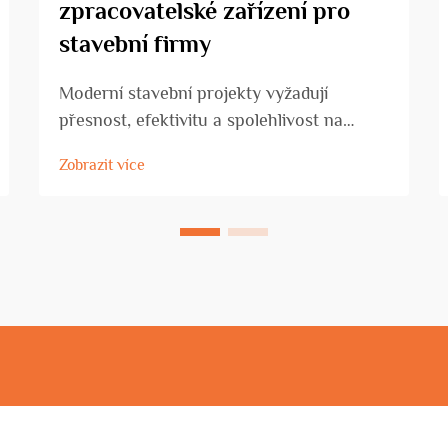
zpracovatelské zařízení pro
stavební firmy
Moderní stavební projekty vyžadují
přesnost, efektivitu a spolehlivost na
každém stupni výstavby. Dnešní stavební
Zobrazit více
firmy čelí rostoucímu tlaku, aby dodaly
vysoce kvalitní stavby v těsných
termínech, a zároveň zachovaly
nákladovou efektivitu a bezpeč...