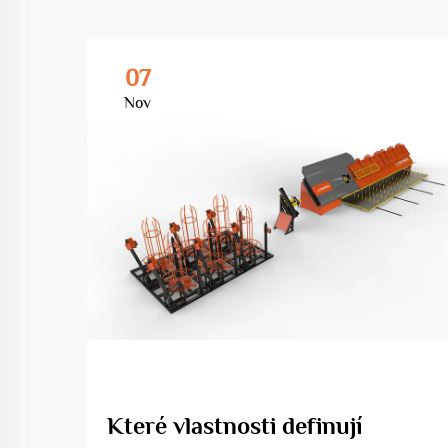
07
Nov
Které vlastnosti definují