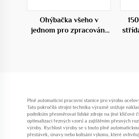
Ohýbačka všeho v
150
jednom pro zpracování
stří
výztuže
klece
Plně automaticní pracovní stanice pro výrobu ocelov
Tato pokročilá strojní technika výrazně snižuje nákl
podnikům přesměrovat lidské zdroje na jiné klíčové či
optimalizací řezných vzorů a zajištěním přesných 
výroby. Rychlost výroby se s touto plně automatickou
přestávek, únavy nebo kolísání výkonu, které ovlivňu