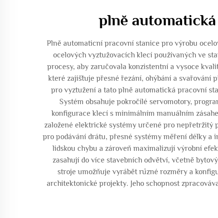
plně automatická
Plně automaticní pracovní stanice pro výrobu ocelo
ocelových vyztužovacích klecí používaných ve stav
procesy, aby zaručovala konzistentní a vysoce kvali
které zajišťuje přesné řezání, ohýbání a svařování 
pro vyztužení a tato plně automatická pracovní s
Systém obsahuje pokročilé servomotory, program
konfigurace klecí s minimálním manuálním zásahe
založené elektrické systémy určené pro nepřetržitý 
pro podávání drátu, přesné systémy měření délky a in
lidskou chybu a zároveň maximalizují výrobní efek
zasahují do více stavebních odvětví, včetně bytov
stroje umožňuje vyrábět různé rozměry a konfigu
architektonické projekty. Jeho schopnost zpracováv