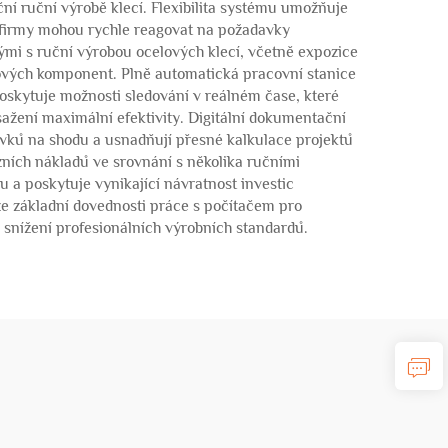
ční ruční výrobě klecí. Flexibilita systému umožňuje
 firmy mohou rychle reagovat na požadavky
mi s ruční výrobou ocelových klecí, včetně expozice
lových komponent. Plně automatická pracovní stanice
oskytuje možnosti sledování v reálném čase, které
ažení maximální efektivity. Digitální dokumentační
avků na shodu a usnadňují přesné kalkulace projektů
zních nákladů ve srovnání s několika ručními
u a poskytuje vynikající návratnost investic
ze základní dovednosti práce s počítačem pro
ke snížení profesionálních výrobních standardů.