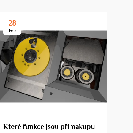
28
3
Feb
Ma
Které funkce jsou při nákupu
Pro