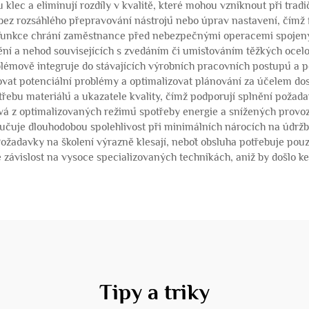
lec a eliminují rozdíly v kvalitě, které mohou vzniknout při tradi
ez rozsáhlého přepravování nástrojů nebo úprav nastavení, čímž
 funkce chrání zaměstnance před nebezpečnými operacemi spojený
ění a nehod souvisejících s zvedáním či umisťováním těžkých oce
lémově integruje do stávajících výrobních pracovních postupů a p
ovat potenciální problémy a optimalizovat plánování za účelem dos
řebu materiálů a ukazatele kvality, čímž podporují splnění požad
ývá z optimalizovaných režimů spotřeby energie a snížených provo
zaručuje dlouhodobou spolehlivost při minimálních nárocích na údržb
Požadavky na školení výrazně klesají, neboť obsluha potřebuje pou
uje závislost na vysoce specializovaných technikách, aniž by došlo 
Tipy a triky