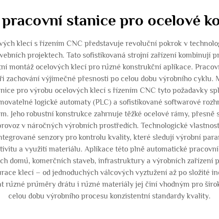
 pracovní stanice pro ocelové k
vých klecí s řízením CNC představuje revoluční pokrok v technolog
ebních projektech. Tato sofistikovaná strojní zařízení kombinují p
tní montáž ocelových klecí pro různé konstrukční aplikace. Pracovn
při zachování výjimečné přesnosti po celou dobu výrobního cyklu. 
tanice pro výrobu ocelových klecí s řízením CNC tyto požadavky
ovatelné logické automaty (PLC) a sofistikované softwarové rozhr
m. Jeho robustní konstrukce zahrnuje těžké ocelové rámy, přesně
provoz v náročných výrobních prostředích. Technologické vlastno
tegrované senzory pro kontrolu kvality, které sledují výrobní par
tivitu a využití materiálu. Aplikace této plně automatické pracovn
ých domů, komerčních staveb, infrastruktury a výrobních zařízení
race klecí – od jednoduchých válcových vyztužení až po složité i
at různé průměry drátu i různé materiály jej činí vhodným pro šir
celou dobu výrobního procesu konzistentní standardy kvality.