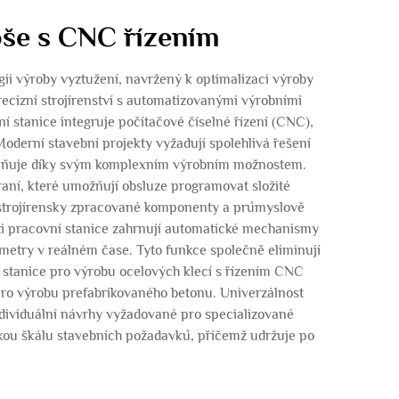
oše s CNC řízením
ii výroby vyztužení, navržený k optimalizaci výroby
recizní strojírenství s automatizovanými výrobními
í stanice integruje počítačové číselné řízení (CNC),
Moderní stavební projekty vyžadují spolehlivá řešení
 splňuje díky svým komplexním výrobním možnostem.
aní, které umožňují obsluze programovat složité
 strojírensky zpracované komponenty a průmyslově
sti pracovní stanice zahrnují automatické mechanismy
ametry v reálném čase. Tyto funkce společně eliminují
í stanice pro výrobu ocelových klecí s řízením CNC
 pro výrobu prefabrikovaného betonu. Univerzálnost
ndividuální návrhy vyžadované pro specializované
okou škálu stavebních požadavků, přičemž udržuje po