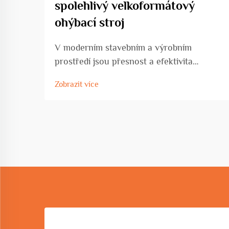
spolehlivý velkoformátový
ohýbací stroj
V moderním stavebním a výrobním
prostředí jsou přesnost a efektivita
zásadní při práci s náročnými projekty
Zobrazit více
tváření kovů. Velkoplošný ohýbací stroj
představuje klíčovou investici pro zařízení,
která zpracovávají významné...