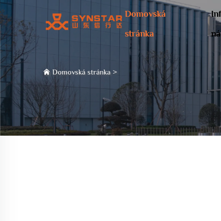
Domovská
In
stránka
ná
Domovská stránka
>