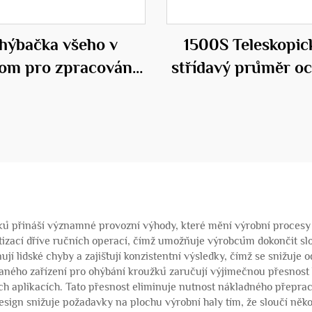
hýbačka všeho v
1500S Teleskopic
om pro zpracování
střídavý průměr oc
výztuže
klece válcovací sva
stroj
ků přináší významné provozní výhody, které mění výrobní procesy a
tizací dříve ručních operací, čímž umožňuje výrobcům dokončit slo
 lidské chyby a zajišťují konzistentní výsledky, čímž se snižuje od
aného zařízení pro ohýbání kroužků zaručují výjimečnou přesnost 
 aplikacích. Tato přesnost eliminuje nutnost nákladného přepracov
sign snižuje požadavky na plochu výrobní haly tím, že sloučí někol