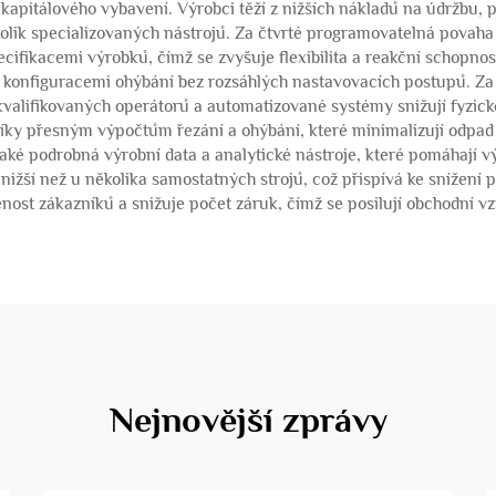
kapitálového vybavení. Výrobci těží z nižších nákladů na údržbu, p
kolik specializovaných nástrojů. Za čtvrté programovatelná povaha
ifikacemi výrobků, čímž se zvyšuje flexibilita a reakční schopno
konfiguracemi ohýbání bez rozsáhlých nastavovacích postupů. Za p
valifikovaných operátorů a automatizované systémy snižují fyzic
u díky přesným výpočtům řezání a ohýbání, které minimalizují odpad
aké podrobná výrobní data a analytické nástroje, které pomáhají v
ižší než u několika samostatných strojů, což přispívá ke snížení p
nost zákazníků a snižuje počet záruk, čímž se posilují obchodní vz
Nejnovější zprávy