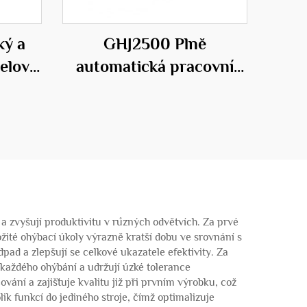
ký a
GHJ2500 Plně
elové
automatická pracovní
řovací
stanice pro ocelové klece
 zvyšují produktivitu v různých odvětvích. Za prvé
žité ohýbací úkoly výrazně kratší dobu ve srovnání s
pad a zlepšují se celkové ukazatele efektivity. Za
každého ohýbání a udržují úzké tolerance
ání a zajišťuje kvalitu již při prvním výrobku, což
ik funkcí do jediného stroje, čímž optimalizuje