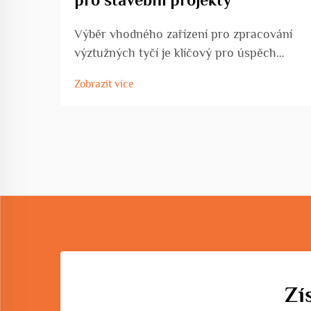
Výběr vhodného zařízení pro zpracování
výztužných tyčí je klíčový pro úspěch
jakéhokoli stavebního projektu, ať už
Zobrazit více
pracujete na komerční výstavbě, rozvoji
infrastruktury nebo průmyslové výrobě.
Volba zařízení přímo ovlivňuje...
Zí