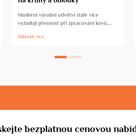
Moderní výrobní odvětví stále více
vyžadují přesnost při zpracování kovů,
zejména při výrobě zakřivených a
Zobrazit více
kruhových dílů. Ohýbací stroj na kruhy a
oblouky se stal nezbytným nástrojem pro
přeměnu přímých kovových tyčí, trubek...
skejte bezplatnou cenovou nabí