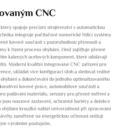
egrovaným CNC
terý spojuje precizní strojírenství s automatickou
echnika integruje počítačové numerické řídicí systémy
vené kovové součásti s pozoruhodnou přesností a
my k řízení procesu ohýbání, čímž zajišťuje přesné
itím kalených ocelových komponent, které odolávají
itin. Moderní kvalitní integrované CNC zařízení pro
ence, ukládat více konfigurací úloh a sledovat reálné
, ohýbání a dokončování do jednoho optimalizovaného
korativní kovové práce, automobilové součásti a
pro podávání materiálu, senzory pro přesné měření a
o jsou nouzové zastavení, ochranné bariéry a detekce
o ohýbání kroužků nabízí univerzálnost při zpracování
Návrhy zaměřené na energetickou účinnost snižují
elným výrobním postupům.