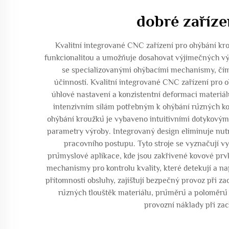
dobré zaříze
Kvalitní integrované CNC zařízení pro ohýbání kro
funkcionalitou a umožňuje dosahovat výjimečných výsl
se specializovanými ohýbacími mechanismy, čímž
účinností. Kvalitní integrované CNC zařízení pro 
úhlové nastavení a konzistentní deformaci materiá
intenzivním silám potřebným k ohýbání různých kovo
ohýbání kroužků je vybaveno intuitivními dotykovými 
parametry výroby. Integrovaný design eliminuje nut
pracovního postupu. Tyto stroje se vyznačují v
průmyslové aplikace, kde jsou zakřivené kovové prv
mechanismy pro kontrolu kvality, které detekují a n
přítomnosti obsluhy, zajišťují bezpečný provoz při z
různých tlouštěk materiálu, průměrů a poloměrů 
provozní náklady při za