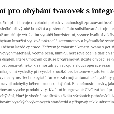
ní pro ohýbání tvarovek s int
užků představuje revoluční pokrok v technologii zpracování kovů, k
edků při výrobě kroužků a prstenců. Tato sofistikovaná strojní t
 umožňuje výrobcům vyrábět konzistentní, vysoce kvalitní zakři
ohýbání kroužků využívá pokročilé servomotory a hydraulické systé
lu během každé operace. Zařízení je robustně konstruováno s použ
vých materiálů, včetně oceli, hliníku, nerezové oceli a dalších sl
displeji, které umožňují obsluze programovat složité ohýbací sekv
nost používat několik samostatných strojů a sloučí operace řezání
ynikajícími výsledky při výrobě kroužků pro betonové vyztužení, de
ky nezbytné. Technologické funkce zahrnují automatické systémy 
apravují odchylky během procesu ohýbání. Bezpečnostní prvky, jak
achování vysoké produktivity. Kvalitní integrované CNC zařízení pr
ohýbání, čímž je vhodné pro širokou škálu výrobních požadavků. 
chování vysokých výkonových standardů a přispívají tak k udržit