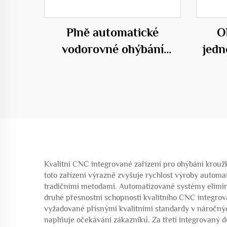
Plně automatické
O
vodorovné ohýbání
jedn
modelu 50C
Kvalitní CNC integrované zařízení pro ohýbání krouž
toto zařízení výrazně zvyšuje rychlost výroby automa
tradičními metodami. Automatizované systémy eliminují
druhé přesnostní schopnosti kvalitního CNC integrov
vyžadované přísnými kvalitními standardy v náročných
naplňuje očekávání zákazníků. Za třetí integrovaný de