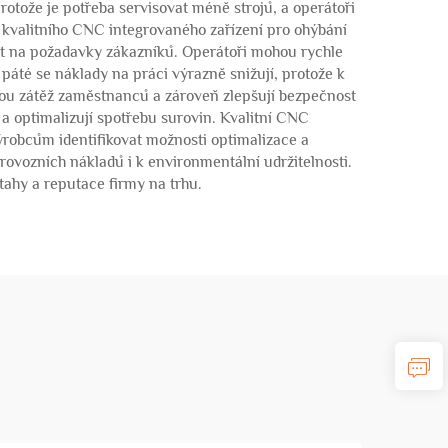
rotože je potřeba servisovat méně strojů, a operátoři
 kvalitního CNC integrovaného zařízení pro ohýbání
st na požadavky zákazníků. Operátoři mohou rychle
áté se náklady na práci výrazně snižují, protože k
kou zátěž zaměstnanců a zároveň zlepšují bezpečnost
 a optimalizují spotřebu surovin. Kvalitní CNC
ýrobcům identifikovat možnosti optimalizace a
rovozních nákladů i k environmentální udržitelnosti.
tahy a reputace firmy na trhu.