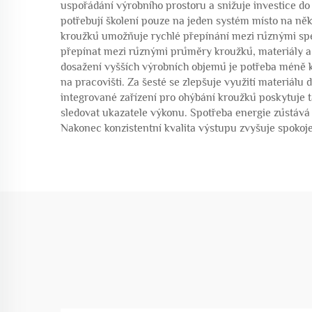
uspořádání výrobního prostoru a snižuje investice do 
potřebují školení pouze na jeden systém místo na ně
kroužků umožňuje rychlé přepínání mezi různými spec
přepínat mezi různými průměry kroužků, materiály a 
dosažení vyšších výrobních objemů je potřeba méně k
na pracovišti. Za šesté se zlepšuje využití materiál
integrované zařízení pro ohýbání kroužků poskytuje t
sledovat ukazatele výkonu. Spotřeba energie zůstává n
Nakonec konzistentní kvalita výstupu zvyšuje spokoje