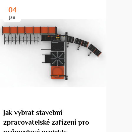
04
2
Jan
Fe
Jak vybrat stavební
Jak
zpracovatelské zařízení pro
pru
průmyslové projekty
ben