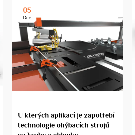
05
Dec
U kterých aplikací je zapotřebí
technologie ohýbacích strojů
na kruhy a oblouky