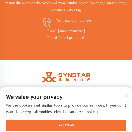
materiálů, ekonomické rozvojové zóně Yunhe, obvod Rencheng, město Jining,
provincie Šan-tung.
Tel:
+86-17865796190
Email:
[email protected]
E-mail:
[email protected]
We value your privacy
Copyright © 2026 Shandong synstar Intelligent Technology Co., Ltd.
Všechna práva vyhrazena. -
Zásady ochrany soukromí
We use cookies and similar tools to provide our services. If you don't
want to accept all cookies, click Personalize cookies.
Accept all