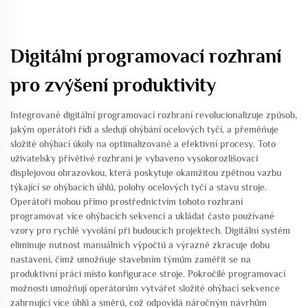
Digitální programovací rozhraní
pro zvýšení produktivity
Integrované digitální programovací rozhraní revolucionalizuje způsob,
jakým operátoři řídí a sledují ohýbání ocelových tyčí, a přeměňuje
složité ohýbací úkoly na optimalizované a efektivní procesy. Toto
uživatelsky přívětivé rozhraní je vybaveno vysokorozlišovací
displejovou obrazovkou, která poskytuje okamžitou zpětnou vazbu
týkající se ohýbacích úhlů, polohy ocelových tyčí a stavu stroje.
Operátoři mohou přímo prostřednictvím tohoto rozhraní
programovat více ohýbacích sekvencí a ukládat často používané
vzory pro rychlé vyvolání při budoucích projektech. Digitální systém
eliminuje nutnost manuálních výpočtů a výrazně zkracuje dobu
nastavení, čímž umožňuje stavebním týmům zaměřit se na
produktivní práci místo konfigurace stroje. Pokročilé programovací
možnosti umožňují operátorům vytvářet složité ohýbací sekvence
zahrnující více úhlů a směrů, což odpovídá náročným návrhům