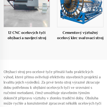
12 CNC ocelových tyčí
Cementový výztužný
ohýbací a navíjecí stroj
ocelový klec svařovací stroj
Ohýbací stroj pro ocelové tyče přináší řadu praktických
výhod, které přímo ovlivňují efektivitu stavebních projektů a
kvalitu jejich výsledků. Za prvé tento stroj výrazně zkracuje
dobu potřebnou k ohýbání ocelových tyčí ve srovnání s
ručními metodami, čímž umožňuje stavebním týmům
dokončit přípravu výztuhy v zlomku tradiční doby. Obsluha
může rychle a konzistentně zpracovat několik ocelových tyčí