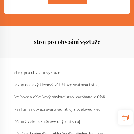
stroj pro ohýbání výztuže
stroj pro ohýbání výztuže
levný ocelový klecový válečkový svařovací stroj
kruhový a obloukový ohýbací stroj vyrobeno v Číně
kvalitní válcovací svařovací stroj s ocelovou klecí
účinný velkorozměrový ohýbací stroj
výrobce kruhového a obloukového ohýbacího stroje