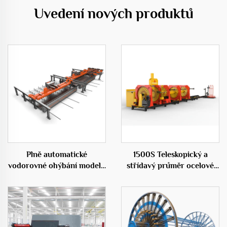
Uvedení nových produktů
Plně automatické
1500S Teleskopický a
vodorovné ohýbání modelu
střídavý průměr ocelové
50C
klece válcovací svařovací
stroj