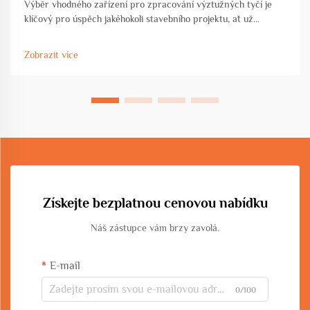
Výběr vhodného zařízení pro zpracování výztužných tyčí je
klíčový pro úspěch jakéhokoli stavebního projektu, ať už
pracujete na komerční výstavbě, rozvoji infrastruktury nebo
průmyslové výrobě. Volba zařízení přímo ovlivňuje...
Zobrazit více
Získejte bezplatnou cenovou nabídku
Náš zástupce vám brzy zavolá.
E-mail
0/100