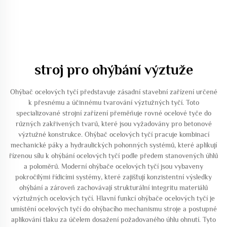
stroj pro ohýbání výztuže
Ohýbač ocelových tyčí představuje zásadní stavební zařízení určené
k přesnému a účinnému tvarování výztužných tyčí. Toto
specializované strojní zařízení přeměňuje rovné ocelové tyče do
různých zakřivených tvarů, které jsou vyžadovány pro betonové
výztužné konstrukce. Ohýbač ocelových tyčí pracuje kombinací
mechanické páky a hydraulických pohonných systémů, které aplikují
řízenou sílu k ohýbání ocelových tyčí podle předem stanovených úhlů
a poloměrů. Moderní ohýbače ocelových tyčí jsou vybaveny
pokročilými řídicími systémy, které zajišťují konzistentní výsledky
ohýbání a zároveň zachovávají strukturální integritu materiálů
výztužných ocelových tyčí. Hlavní funkcí ohýbače ocelových tyčí je
umístění ocelových tyčí do ohýbacího mechanismu stroje a postupné
aplikování tlaku za účelem dosažení požadovaného úhlu ohnutí. Tyto