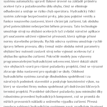
systému automaticky upravit tlakové úrovně na základě průměru
ocelové tyče a požadovaného úhlu ohybu, čímž se eliminuje
odhadování a snižuje se riziko chyb operátora. Hydraulický řídicí
systém zahrnuje bezpečnostní prvky, jako jsou pojistné ventily a
funkce nouzového zastavení, které chrání jak zařízení, tak obsluhu
před potenciálními nebezpečími během provozu. Tato technologie
umožňuje stroji na ohýbání ocelových tyčí zvládat náročné aplikace
při současném udržení výjimečné přesnosti, která splňuje přísné
normy stavebního průmyslu. Rychlá odezva systému umožňuje rychlé
úpravy během provozu, díky čemuž může obsluha měnit parametry
ohýbání bez nutnosti zastavit stroj nebo vyjmout ocelovou tyč z
ohýbacího upínacího zařízení. Pokročilé modely jsou vybaveny
programovatelnými hydraulickými sekvencemi, které dokáží uložit
více ohýbacích vzorů pro různé požadavky projektů, čímž se výrazně
zkracuje doba nastavení pro opakující se úkoly. Odolnost
hydraulického systému zaručuje dlouhodobou spolehlivost i za
náročných podmínek staveniště a poskytuje konzistentní výkon, na
který se stavební firmy mohou spolehnout při dodržování klíčových
termínů projektů. Pravidelné údržbové požadavky jsou minimální díky
robustnímu provedení hydraulických komponent, což se promítá do
nižších provozních nákladů a sníženého výpadku zařízení. Přesná
regulace nabízená hydraulickým systémem navíc prodlužuje životnost