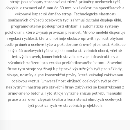
stroje jsou schopny zpracovávat různé průměry ocelových tyčí,
obvykle v rozmezí od 6 mm do 50 mm, v závislosti na specifikacích a
výkonové kapacitě daného stroje. Technologické vlastnosti
současných ohýbačů ocelových tyčí zahrnují digitální displeje úhlů,
programovatelné posloupnosti ohýbání a automatické systémy
polohování, které zvyšují provozní přesnost. Mnoho modelů disponuje
regulací rychlosti, která umožňuje obsluze upravit rychlost ohýbání
podle průměru ocelové tyče a požadované úrovně přesnosti. Aplikace
ohýbačů ocelových tyčí sahají do mnoha stavebních oborů, včetně
bytových staveb, komerčních staveb, rozvoje infrastruktury a
výrobních zařízení pro výrobu prefabrikovaného betonu. Stavební
firmy tyto stroje využívají k přípravě výztužných tyčí pro základy,
sloupy, nosníky a jiné konstrukční prvky, které vyžadují zakřivenou
ocelovou výztuž. Univerzálnost ohýbačů ocelových tyčí je činí
nezbytnými nástroji pro stavební firmy zabývající se konstrukcemi z
armovaného betonu. Tyto stroje výrazně snižují potřebu manuální
práce a zároveň zlepšují kvalitu a konzistenci ohnutých ocelových
tyčí používaných ve stavebních projektech.