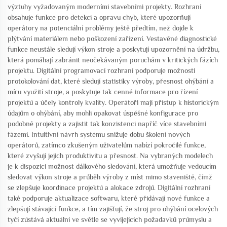
výztuhy vyžadovaným moderními stavebními projekty. Rozhraní
obsahuje funkce pro detekci a opravu chyb, které upozorňují
operátory na potenciální problémy ještě předtím, než dojde k
plýtvání materiálem nebo poškození zařízení. Vestavěné diagnostické
funkce neustále sledují výkon stroje a poskytují upozornění na údržbu,
která pomáhají zabránit neočekávaným poruchám v kritických fázích
projektu. Digitální programovací rozhraní podporuje možnosti
protokolování dat, které sledují statistiky výroby, přesnost ohýbání a
míru využití stroje, a poskytuje tak cenné informace pro řízení
projektů a účely kontroly kvality. Operátoři mají přístup k historickým
údajům o ohýbání, aby mohli opakovat úspěšné konfigurace pro
podobné projekty a zajistit tak konzistenci napříč více stavebními
fázemi. Intuitivní návrh systému snižuje dobu školení nových
operátorů, zatímco zkušeným uživatelům nabízí pokročilé funkce,
které zvyšují jejich produktivitu a přesnost. Na vybraných modelech
je k dispozici možnost dálkového sledování, která umožňuje vedoucím
sledovat výkon stroje a průběh výroby z míst mimo staveniště, čímž
se zlepšuje koordinace projektů a alokace zdrojů. Digitální rozhraní
také podporuje aktualizace softwaru, které přidávají nové funkce a
zlepšují stávající funkce, a tím zajišťují, že stroj pro ohýbání ocelových
tyčí zůstává aktuální ve světle se vyvíjejících požadavků průmyslu a