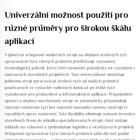
Univerzální možnost použití pro
různé průměry pro širokou škálu
aplikací
Výjimečná schopnost moderních strojů na ohýbání ocelových tyčí
zpracovávat tyče různých průměrů představuje významný
technologický pokrok, který řeší rozmanité požadavky na vyztužení v
současných stavebních projektech. Tato univerzálnost umožňuje
jedinému stroji zpracovávat ocelové tyče od malých průměrů
používaných ve výstavbě rodinných domů až po těžké tyče
vyžadované pro průmyslové a infrastrukturní aplikace. Prizpůsobivé
upínací a ohýbací mechanismy stroje se automaticky přizpůsobují
různým rozměrům tyčí bez nutnosti manuální výměny nástrojů či
rozsáhlých úprav nastavení. Tato flexibilita eliminuje nutnost investice
stavebních firem do několika specializovaných strojů, čímž snižuje
náklady na vybavení a zjednodušuje logistiku u vícefázových projektů.
Schopnost zpracovávat tyče různých průměrů sahá dál než pouhé