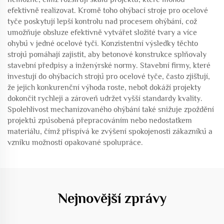
efektivně realizovat. Kromě toho ohýbací stroje pro ocelové
tyče poskytují lepší kontrolu nad procesem ohýbání, což
umožňuje obsluze efektivně vytvářet složité tvary a více
ohybů v jedné ocelové tyči. Konzistentní výsledky těchto
strojů pomáhají zajistit, aby betonové konstrukce splňovaly
stavební předpisy a inženýrské normy. Stavební firmy, které
investují do ohýbacích strojů pro ocelové tyče, často zjišťují,
že jejich konkurenční výhoda roste, neboť dokáží projekty
dokončit rychleji a zároveň udržet vyšší standardy kvality.
Spolehlivost mechanizovaného ohýbání také snižuje zpoždění
projektů způsobená přepracováním nebo nedostatkem
materiálu, čímž přispívá ke zvýšení spokojenosti zákazníků a
vzniku možností opakované spolupráce.
Nejnovější zprávy