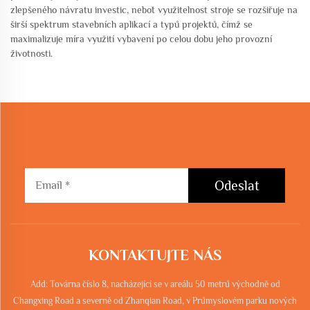
zlepšeného návratu investic, neboť využitelnost stroje se rozšiřuje na
širší spektrum stavebních aplikací a typů projektů, čímž se
maximalizuje míra využití vybavení po celou dobu jeho provozní
životnosti.
Odeslat
KONTAKTUJTE NÁS
Add: Továrna číslo 8, nacházející se v areálu 50 metrů východně od
Changxing Road a severně od Zhanqian Road, v Průmyslovém parku nových