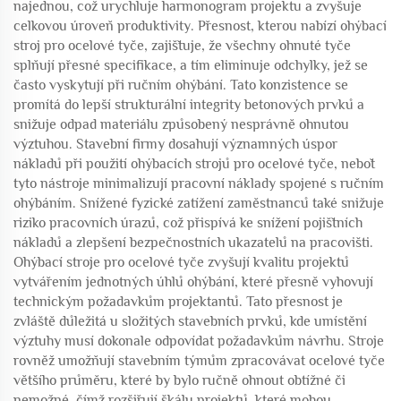
najednou, což urychluje harmonogram projektu a zvyšuje
celkovou úroveň produktivity. Přesnost, kterou nabízí ohýbací
stroj pro ocelové tyče, zajišťuje, že všechny ohnuté tyče
splňují přesné specifikace, a tím eliminuje odchylky, jež se
často vyskytují při ručním ohýbání. Tato konzistence se
promítá do lepší strukturální integrity betonových prvků a
snižuje odpad materiálu způsobený nesprávně ohnutou
výztuhou. Stavební firmy dosahují významných úspor
nákladů při použití ohýbacích strojů pro ocelové tyče, neboť
tyto nástroje minimalizují pracovní náklady spojené s ručním
ohýbáním. Snížené fyzické zatížení zaměstnanců také snižuje
riziko pracovních úrazů, což přispívá ke snížení pojišťních
nákladů a zlepšení bezpečnostních ukazatelů na pracovišti.
Ohýbací stroje pro ocelové tyče zvyšují kvalitu projektů
vytvářením jednotných úhlů ohýbání, které přesně vyhovují
technickým požadavkům projektantů. Tato přesnost je
zvláště důležitá u složitých stavebních prvků, kde umístění
výztuhy musí dokonale odpovídat požadavkům návrhu. Stroje
rovněž umožňují stavebním týmům zpracovávat ocelové tyče
většího průměru, které by bylo ručně ohnout obtížné či
nemožné, čímž rozšiřují škálu projektů, které mohou