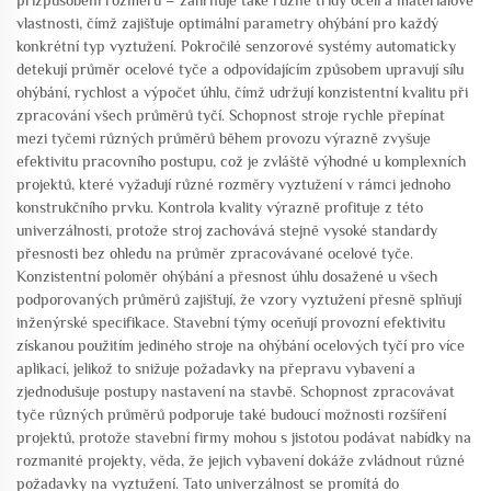
přizpůsobení rozměrů – zahrnuje také různé třídy oceli a materiálové
vlastnosti, čímž zajišťuje optimální parametry ohýbání pro každý
konkrétní typ vyztužení. Pokročilé senzorové systémy automaticky
detekují průměr ocelové tyče a odpovídajícím způsobem upravují sílu
ohýbání, rychlost a výpočet úhlu, čímž udržují konzistentní kvalitu při
zpracování všech průměrů tyčí. Schopnost stroje rychle přepínat
mezi tyčemi různých průměrů během provozu výrazně zvyšuje
efektivitu pracovního postupu, což je zvláště výhodné u komplexních
projektů, které vyžadují různé rozměry vyztužení v rámci jednoho
konstrukčního prvku. Kontrola kvality výrazně profituje z této
univerzálnosti, protože stroj zachovává stejně vysoké standardy
přesnosti bez ohledu na průměr zpracovávané ocelové tyče.
Konzistentní poloměr ohýbání a přesnost úhlu dosažené u všech
podporovaných průměrů zajišťují, že vzory vyztužení přesně splňují
inženýrské specifikace. Stavební týmy oceňují provozní efektivitu
získanou použitím jediného stroje na ohýbání ocelových tyčí pro více
aplikací, jelikož to snižuje požadavky na přepravu vybavení a
zjednodušuje postupy nastavení na stavbě. Schopnost zpracovávat
tyče různých průměrů podporuje také budoucí možnosti rozšíření
projektů, protože stavební firmy mohou s jistotou podávat nabídky na
rozmanité projekty, věda, že jejich vybavení dokáže zvládnout různé
požadavky na vyztužení. Tato univerzálnost se promítá do