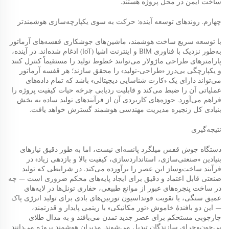
ساخت ایمن در محل پروژه هستند.
چهارم. روندهای توسعه آینده: حرکت به سوی یکپارچه‌سازی هوشمندتر
با توسعه سریع ساخت هوشمند، ماشین‌های جوشکاری قفسه‌های آرماتور
به‌طور نزدیک با فناوری BIM و اینترنت اشیا (IoT) ادغام شده‌اند. در آینده،
پارامترهای طراحی ماژولار می‌توانند خطوط تولید را مستقیماً کنترل کنند
و یکپارچگی بی‌درز «طراحی-تولید» را محقق سازند؛ هر قفسه آرماتور
می‌تواند دارای یک «کارت شناسایی دیجیتالی» باشد که تمام داده‌های
عملیاتی آن را ضبط می‌کند و قابلیت ردیابی چرخه حیات کیفیت پروژه را
فراهم می‌آورد. حوزه‌های کاربردی آن از فرآیندهای تولید ساده به بخش
بنیادی کل زنجیره مدیریت مهندسی هوشمند گسترش خواهد یافت.
نتیجه‌گیری
دستگاه جوش قفس میلگرد پانسه‌ای نیست، اما به طور دقیق نیازهای
بنیادین «صنعتی‌سازی، استانداردسازی، کیفیت بالا و بازدهی زیاد» در
فرآیند ساخت‌وساز این عصر را برآورده می‌کند. در شرایطی که تولید
صنعتی قابل اعتماد و دقیق برای ایجاد پایه‌های محکم ضروری است — چه
در ساخت پنجره‌های عبور از موانع طبیعی، حفاری تونل‌ها در لایه‌های
عمیق سنگی، یا تقویت فونداسیون توربین‌های بادی برای تولید انرژی پاک
— این دو بافندهٔ خاموش «تور مکانیکی» با ریتمی پایدار و قدرتمند،
چارچوبی مستحکم برای عصر جدید تمدن می‌بافند و به مدال طلای
بی‌چون‌وچرای سازندگان تبدیل می‌شوند. مدیران هوشمند پروژه می‌دانند