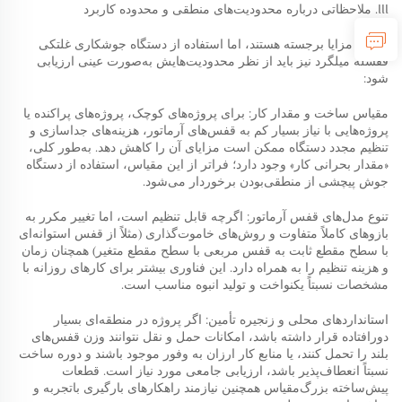
III. ملاحظاتی درباره محدودیت‌های منطقی و محدوده کاربرد
اگرچه مزایا برجسته هستند، اما استفاده از دستگاه جوشکاری غلتکی
قفسله میلگرد نیز باید از نظر محدودیت‌هایش به‌صورت عینی ارزیابی
شود:
مقیاس ساخت و مقدار کار: برای پروژه‌های کوچک، پروژه‌های پراکنده یا
پروژه‌هایی با نیاز بسیار کم به قفس‌های آرماتور، هزینه‌های جداسازی و
تنظیم مجدد دستگاه ممکن است مزایای آن را کاهش دهد. به‌طور کلی،
«مقدار بحرانی کار» وجود دارد؛ فراتر از این مقیاس، استفاده از دستگاه
جوش پیچشی از منطقی‌بودن برخوردار می‌شود.
تنوع مدل‌های قفس آرماتور: اگرچه قابل تنظیم است، اما تغییر مکرر به
بازوهای کاملاً متفاوت و روش‌های خاموت‌گذاری (مثلاً از قفس استوانه‌ای
با سطح مقطع ثابت به قفس مربعی با سطح مقطع متغیر) همچنان زمان
و هزینه تنظیم را به همراه دارد. این فناوری بیشتر برای کارهای روزانه با
مشخصات نسبتاً یکنواخت و تولید انبوه مناسب است.
استانداردهای محلی و زنجیره تأمین: اگر پروژه در منطقه‌ای بسیار
دورافتاده قرار داشته باشد، امکانات حمل و نقل نتوانند وزن قفس‌های
بلند را تحمل کنند، یا منابع کار ارزان به وفور موجود باشند و دوره ساخت
نسبتاً انعطاف‌پذیر باشد، ارزیابی جامعی مورد نیاز است. قطعات
پیش‌ساخته بزرگ‌مقیاس همچنین نیازمند راهکارهای بارگیری باتجربه و