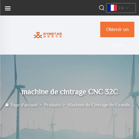
FR
Obtenir un
devis
machine de cintrage CNC 32C
Page d'accueil
>
Produits
>
Machine de Cintrage de Grande Taille