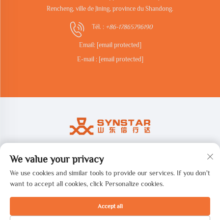
Rencheng, ville de Jining, province du Shandong.
Tél. :
+86-17865796190
Email:
[email protected]
E-mail :
[email protected]
We value your privacy
Copyright © 2026 Shandong synstar Intelligent Technology Co., Ltd.
Tous droits réservés. -
Politique de confidentialité
We use cookies and similar tools to provide our services. If you don't
want to accept all cookies, click Personalize cookies.
Accept all