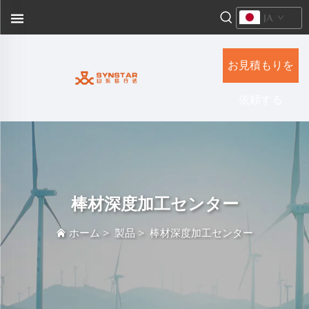
JA
お見積もりを
依頼する
棒材深度加工センター
ホーム
>
製品
>
棒材深度加工センター