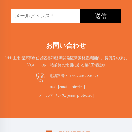
送信
お問い合わせ
Add: 山東省済寧市任城区雲和経済開発区新素材産業園内、長興路の東に
50メートル、站前路の北側にある第8工場建物
電話番号：
+86-17865796190
Email:
[email protected]
メールアドレス:
[email protected]