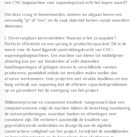
een CNC-buigmachine voor wapeningsstaal echt het kopen waard?
Om deze vraag te beantwoorden, moeten we uitgaan boven een
eenvoudig "ja" of "nee", en de zaak objectief bezien vanuit meerdere
dimensies.
I. Onvervangbare kernvoordelen: Waarom is het zo populair?
Perfecte efficiëntie en een sprong in productiecapaciteit: Dit is de
meest voor de hand liggende aantrekkingskracht van CNC-
wapeningsbuigmachines. Een machine van kleine tot middelgrote
afmeting kan per uur honderden of zelfs duizenden
hoofdwapeningen of gebogen staven in verschillende vormen
produceren, gemiddeld enkele tot tientallen malen sneller dan
ervaren werknemers. Voor projecten met strakke deadlines en een
hoog verbruik aan wapening lost dit efficiënt capaciteitsproblemen
op en garandeert het de voortgang van het project.
Millimeterprecisie en consistente kwaliteit: Aangestuurd door een
computersysteem volgt de machine tijdens de bewerking nauwkeurig
de ontwerptekeningen, waardoor hoeken en afmetingen zeer
consistent zijn. Dit verbetert aanzienlijk de kwaliteit van
geprefabriceerde onderdelen en draagt bij aan de algehele
constructieve veiligheid van het project, terwijl het de moeilijkheden