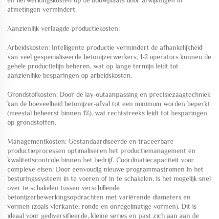
en herwerkingskosten op de bouwplaats door afwijkingen in
afmetingen vermindert.
Aanzienlijk verlaagde productiekosten:
Arbeidskosten: Intelligente productie vermindert de afhankelijkheid
van veel gespecialiseerde betonijzerwerkers; 1-2 operators kunnen de
gehele productielijn beheren, wat op lange termijn leidt tot
aanzienlijke besparingen op arbeidskosten.
Grondstofkosten: Door de lay-outaanpassing en precisiezaagtechniek
kan de hoeveelheid betonijzer-afval tot een minimum worden beperkt
(meestal beheerst binnen 1%), wat rechtstreeks leidt tot besparingen
op grondstoffen.
Managementkosten: Gestandaardiseerde en traceerbare
productieprocessen optimaliseren het productiemanagement en
kwaliteitscontrole binnen het bedrijf. Coördinatiecapaciteit voor
complexe eisen: Door eenvoudig nieuwe programmastromen in het
besturingssysteem in te voeren of in te schakelen, is het mogelijk snel
over te schakelen tussen verschillende
betonijzerbewerkingsopdrachten met variërende diameters en
vormen (zoals vierkante, ronde en onregelmatige vormen). Dit is
ideaal voor gediversifieerde, kleine series en past zich aan aan de