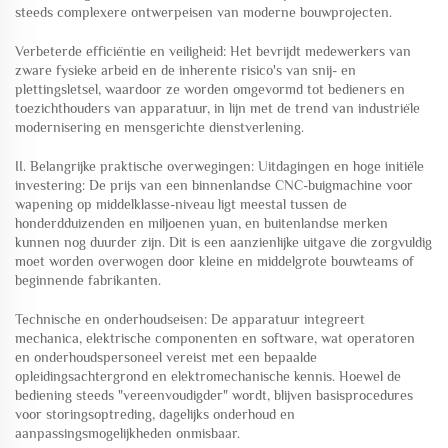
steeds complexere ontwerpeisen van moderne bouwprojecten.
Verbeterde efficiëntie en veiligheid: Het bevrijdt medewerkers van
zware fysieke arbeid en de inherente risico's van snij- en
plettingsletsel, waardoor ze worden omgevormd tot bedieners en
toezichthouders van apparatuur, in lijn met de trend van industriële
modernisering en mensgerichte dienstverlening.
II. Belangrijke praktische overwegingen: Uitdagingen en hoge initiële
investering: De prijs van een binnenlandse CNC-buigmachine voor
wapening op middelklasse-niveau ligt meestal tussen de
honderdduizenden en miljoenen yuan, en buitenlandse merken
kunnen nog duurder zijn. Dit is een aanzienlijke uitgave die zorgvuldig
moet worden overwogen door kleine en middelgrote bouwteams of
beginnende fabrikanten.
Technische en onderhoudseisen: De apparatuur integreert
mechanica, elektrische componenten en software, wat operatoren
en onderhoudspersoneel vereist met een bepaalde
opleidingsachtergrond en elektromechanische kennis. Hoewel de
bediening steeds "vereenvoudigder" wordt, blijven basisprocedures
voor storingsoptreding, dagelijks onderhoud en
aanpassingsmogelijkheden onmisbaar.