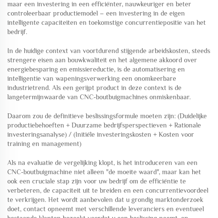
maar een investering in een efficiënter, nauwkeuriger en beter
controleerbaar productiemodel – een investering in de eigen
intelligente capaciteiten en toekomstige concurrentiepositie van het
bedrijf.
In de huidige context van voortdurend stijgende arbeidskosten, steeds
strengere eisen aan bouwkwaliteit en het algemene akkoord over
energiebesparing en emissiereductie, is de automatisering en
intelligentie van wapeningsverwerking een onomkeerbare
industrietrend. Als een gerijpt product in deze context is de
langetermijnwaarde van CNC-boutbuigmachines onmiskenbaar.
Daarom zou de definitieve beslissingsformule moeten zijn: (Duidelijke
productiebehoeften + Duurzame bedrijfsperspectieven + Rationale
investeringsanalyse) / (Initiële investeringskosten + Kosten voor
training en management)
Als na evaluatie de vergelijking klopt, is het introduceren van een
CNC-boutbuigmachine niet alleen "de moeite waard", maar kan het
ook een cruciale stap zijn voor uw bedrijf om de efficiëntie te
verbeteren, de capaciteit uit te breiden en een concurrentievoordeel
te verkrijgen. Het wordt aanbevolen dat u grondig marktonderzoek
doet, contact opneemt met verschillende leveranciers en eventueel