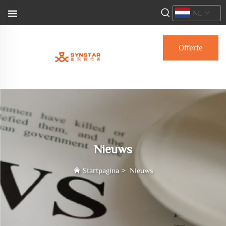
NL
Offerte
aanvragen
Nieuws
Startpagina
>
Nieuws