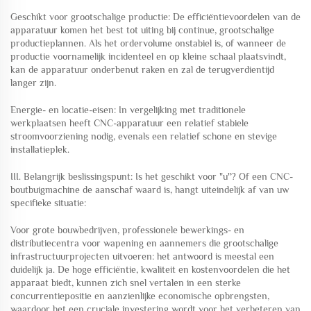
Geschikt voor grootschalige productie: De efficiëntievoordelen van de
apparatuur komen het best tot uiting bij continue, grootschalige
productieplannen. Als het ordervolume onstabiel is, of wanneer de
productie voornamelijk incidenteel en op kleine schaal plaatsvindt,
kan de apparatuur onderbenut raken en zal de terugverdientijd
langer zijn.
Energie- en locatie-eisen: In vergelijking met traditionele
werkplaatsen heeft CNC-apparatuur een relatief stabiele
stroomvoorziening nodig, evenals een relatief schone en stevige
installatieplek.
III. Belangrijk beslissingspunt: Is het geschikt voor "u"? Of een CNC-
boutbuigmachine de aanschaf waard is, hangt uiteindelijk af van uw
specifieke situatie:
Voor grote bouwbedrijven, professionele bewerkings- en
distributiecentra voor wapening en aannemers die grootschalige
infrastructuurprojecten uitvoeren: het antwoord is meestal een
duidelijk ja. De hoge efficiëntie, kwaliteit en kostenvoordelen die het
apparaat biedt, kunnen zich snel vertalen in een sterke
concurrentiepositie en aanzienlijke economische opbrengsten,
waardoor het een cruciale investering wordt voor het verbeteren van