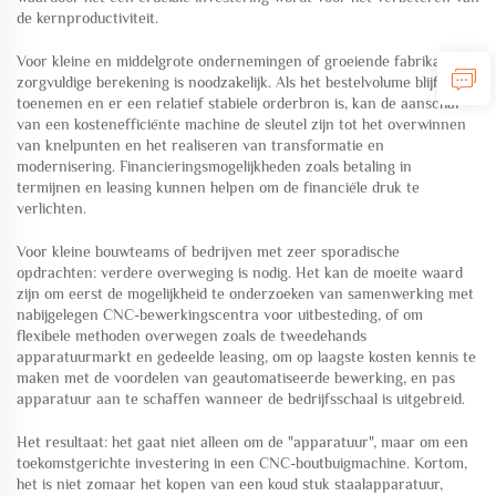
de kernproductiviteit.
Voor kleine en middelgrote ondernemingen of groeiende fabrikanten:
zorgvuldige berekening is noodzakelijk. Als het bestelvolume blijft
toenemen en er een relatief stabiele orderbron is, kan de aanschaf
van een kostenefficiënte machine de sleutel zijn tot het overwinnen
van knelpunten en het realiseren van transformatie en
modernisering. Financieringsmogelijkheden zoals betaling in
termijnen en leasing kunnen helpen om de financiële druk te
verlichten.
Voor kleine bouwteams of bedrijven met zeer sporadische
opdrachten: verdere overweging is nodig. Het kan de moeite waard
zijn om eerst de mogelijkheid te onderzoeken van samenwerking met
nabijgelegen CNC-bewerkingscentra voor uitbesteding, of om
flexibele methoden overwegen zoals de tweedehands
apparatuurmarkt en gedeelde leasing, om op laagste kosten kennis te
maken met de voordelen van geautomatiseerde bewerking, en pas
apparatuur aan te schaffen wanneer de bedrijfsschaal is uitgebreid.
Het resultaat: het gaat niet alleen om de "apparatuur", maar om een
toekomstgerichte investering in een CNC-boutbuigmachine. Kortom,
het is niet zomaar het kopen van een koud stuk staalapparatuur,