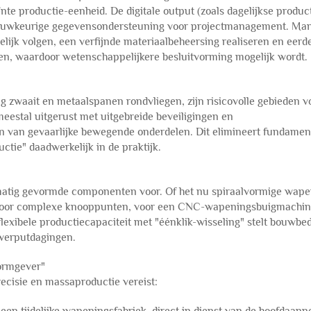
te productie-eenheid. De digitale output (zoals dagelijkse produc
 nauwkeurige gegevensondersteuning voor projectmanagement. Ma
jk volgen, een verfijnde materiaalbeheersing realiseren en eerd
en, waardoor wetenschappelijkere besluitvorming mogelijk wordt.
zwaait en metaalspanen rondvliegen, zijn risicovolle gebieden v
eestal uitgerust met uitgebreide beveiligingen en
n van gevaarlijke bewegende onderdelen. Dit elimineert fundamen
uctie" daadwerkelijk in de praktijk.
matig gevormde componenten voor. Of het nu spiraalvormige wape
 voor complexe knooppunten, voor een CNC-wapeningsbuigmachin
exibele productiecapaciteit met "éénklik-wisseling" stelt bouwbed
twerputdagingen.
vormgever"
recisie en massaproductie vereist: