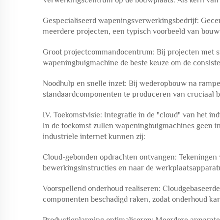
Verwerkingscentrum op de bouwplaats: Als kern van e
Gespecialiseerd wapeningsverwerkingsbedrijf: Gece
meerdere projecten, een typisch voorbeeld van bouwin
Groot projectcommandocentrum: Bij projecten met str
wapeningbuigmachine de beste keuze om de consiste
Noodhulp en snelle inzet: Bij wederopbouw na rampen
standaardcomponenten te produceren van cruciaal b
IV. Toekomstvisie: Integratie in de "cloud" van het ind
In de toekomst zullen wapeningbuigmachines geen inf
industriele internet kunnen zij:
Cloud-gebonden opdrachten ontvangen: Tekeningen v
bewerkingsinstructies en naar de werkplaatsapparat
Voorspellend onderhoud realiseren: Cloudgebaseerde
componenten beschadigd raken, zodat onderhoud ka