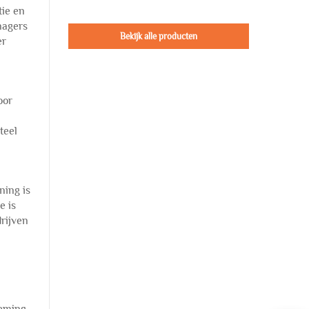
tie en
nagers
Bekijk alle producten
er
oor
teel
ning is
e is
rijven