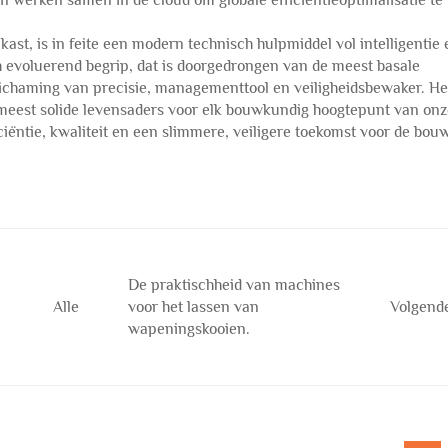
 werken samen in de cloud om globale efficiëntieoptimalisatie te
ast, is in feite een modern technisch hulpmiddel vol intelligentie 
 evoluerend begrip, dat is doorgedrongen van de meest basale
belichaming van precisie, managementtool en veiligheidsbewaker. He
meest solide levensaders voor elk bouwkundig hoogtepunt van onze
ciëntie, kwaliteit en een slimmere, veiligere toekomst voor de bouw
De praktischheid van machines
Alle
voor het lassen van
Volgend
wapeningskooien.