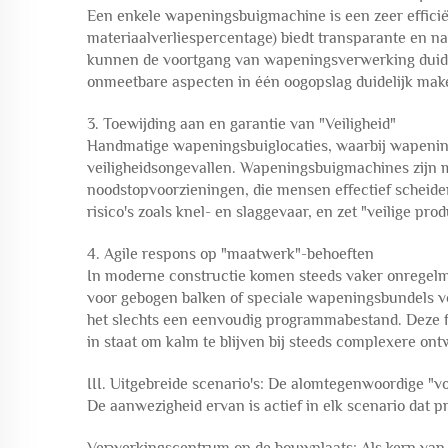
Een enkele wapeningsbuigmachine is een zeer efficiën
materiaalverliespercentage) biedt transparante en
kunnen de voortgang van wapeningsverwerking duideli
onmeetbare aspecten in één oogopslag duidelijk mak
3. Toewijding aan en garantie van "Veiligheid"
Handmatige wapeningsbuiglocaties, waarbij wapening 
veiligheidsongevallen. Wapeningsbuigmachines zijn m
noodstopvoorzieningen, die mensen effectief scheide
risico's zoals knel- en slaggevaar, en zet "veilige prod
4. Agile respons op "maatwerk"-behoeften
In moderne constructie komen steeds vaker onregel
voor gebogen balken of speciale wapeningsbundels
het slechts een eenvoudig programmabestand. Deze fl
in staat om kalm te blijven bij steeds complexere on
III. Uitgebreide scenario's: De alomtegenwoordige "
De aanwezigheid ervan is actief in elk scenario dat p