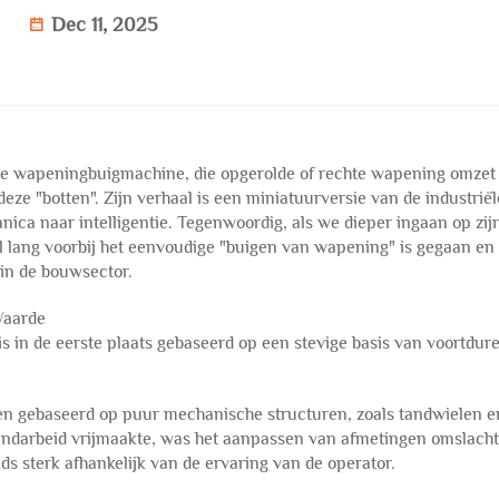
Dec 11, 2025
 de wapeningbuigmachine, die opgerolde of rechte wapening omzet 
ze "botten". Zijn verhaal is een miniatuurversie van de industriël
anica naar intelligentie. Tegenwoordig, als we dieper ingaan op zij
 al lang voorbij het eenvoudige "buigen van wapening" is gegaan en
 in de bouwsector.
Waarde
in de eerste plaats gebaseerd op een stevige basis van voortdur
n gebaseerd op puur mechanische structuren, zoals tandwielen e
handarbeid vrijmaakte, was het aanpassen van afmetingen omslacht
 sterk afhankelijk van de ervaring van de operator.