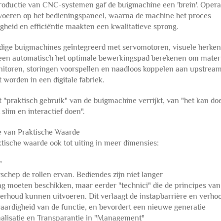
ntroductie van CNC-systemen gaf de buigmachine een 'brein'. Opera
e voeren op het bedieningspaneel, waarna de machine het proces
heid en efficiëntie maakten een kwalitatieve sprong.
ardige buigmachines geïntegreerd met servomotoren, visuele herke
lleen automatisch het optimale bewerkingspad berekenen om materi
onitoren, storingen voorspellen en naadloos koppelen aan upstrea
worden in een digitale fabriek.
t "praktisch gebruik" van de buigmachine verrijkt, van "het kan do
slim en interactief doen".
se van Praktische Waarde
ktische waarde ook tot uiting in meer dimensies:
"
hep de rollen ervan. Bediendes zijn niet langer
ng moeten beschikken, maar eerder "technici" die de principes van
houd kunnen uitvoeren. Dit verlaagt de instapbarrière en verho
 waardigheid van de functie, en bevordert een nieuwe generatie
malisatie en Transparantie in "Management"