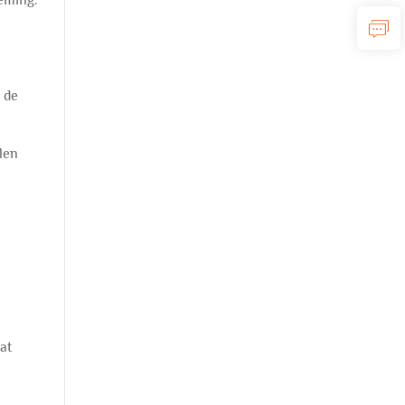
neming.
 de
len
at