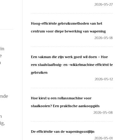
2026-05-27
Hoog-efficiënte gebruiksmethoden van het
centrum voor diepe bewerking van wapening
2026-05-18
in
e
Een vakman die zijn werk goed wil doen – Hoe
n
een staalstaafbuig- en -wikkelmachine efficiënt te
gebruiken
2026-05-12
ende
Hoe kiest u een rollassmachine voor
staalkooien? Een praktische aankoopgids
2026-05-08
n
ig,
De efficiëntie van de wapeningssnijlijn
2026-05-01