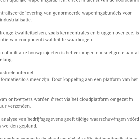
en tijdelijke wapeningsfabriek, direct in dienst van de hoofdaan
ntraliseerde levering van genormeerde wapeningsbundels voor
dustrialisatie.
enge kwaliteitseisen, zoals kerncentrales en bruggen over zee, is
ntie van componentkwaliteit te waarborgen.
 of militaire bouwprojecten is het vermogen om snel grote aantal
elang.
ustriele internet
ormatiesilo's meer zijn. Door koppeling aan een platform van het
an ontwerpers worden direct via het cloudplatform omgezet in
uur verzonden.
 analyse van bedrijfsgegevens geeft tijdige waarschuwingen vóórd
n worden gepland.