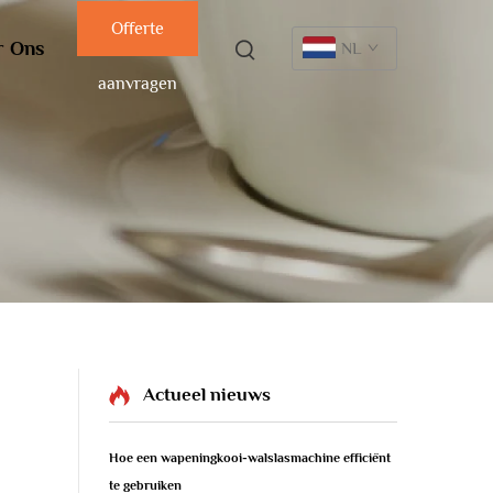
Offerte
r Ons
NL
aanvragen
Actueel nieuws
Hoe een wapeningkooi-walslasmachine efficiënt
te gebruiken