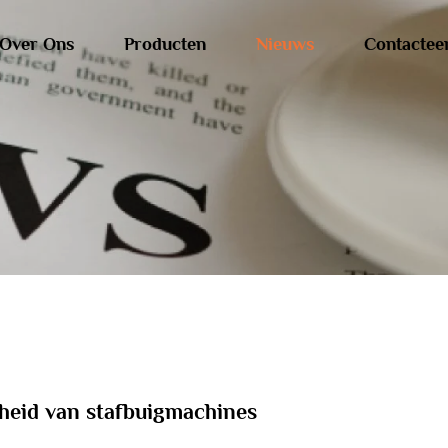
Over Ons
Producten
Nieuws
Contactee
heid van stafbuigmachines