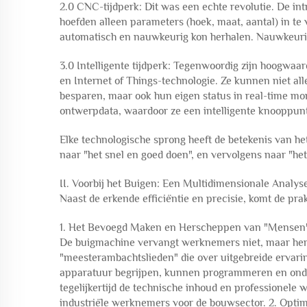
2.0 CNC-tijdperk: Dit was een echte revolutie. De i
hoefden alleen parameters (hoek, maat, aantal) in t
automatisch en nauwkeurig kon herhalen. Nauwkeurig
3.0 Intelligente tijdperk: Tegenwoordig zijn hoogwa
en Internet of Things-technologie. Ze kunnen niet a
besparen, maar ook hun eigen status in real-time m
ontwerpdata, waardoor ze een intelligente knooppunt 
Elke technologische sprong heeft de betekenis van he
naar "het snel en goed doen", en vervolgens naar "het 
II. Voorbij het Buigen: Een Multidimensionale Analy
Naast de erkende efficiëntie en precisie, komt de pra
1. Het Bevoegd Maken en Herscheppen van "Mensen
De buigmachine vervangt werknemers niet, maar hersc
"meesterambachtslieden" die over uitgebreide ervari
apparatuur begrijpen, kunnen programmeren en onder
tegelijkertijd de technische inhoud en professionele
industriële werknemers voor de bouwsector. 2. Opti