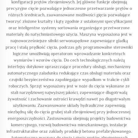
konfiguracji prętów zbrojeniowych. Jej główne funkcje obejmują
precyzyjne cięcie pozwalające jednoczesne przetwarzanie prętów o
różnych średnicach, zaawansowane możliwości gięcia pozwalające
tworzyć złożone kształty i kąty zgodnie z ustalonymi specyfikacjami
oraz inteligentne systemy sortowania organizujące przetworzone
materiały do natychmiastowego użycia. Maszyna wyposażona jest w
najnowocześniejsze silniki serwonapędowe zapewniające gładką
pracę i stałą prędkość cięcia, podczas gdy programowalne sterowniki
logiczne umożliwiają operatorom wprowadzanie konkretnych
wymiarów i wzorów cięcia. Do cech technologicznych należą
interfejsy dotykowe upraszczające procedury obsługi, mechanizmy
automatycznego załadunku redukujące czas obsługi materiału oraz
czujniki bezpieczeństwa zapobiegające wypadkom w trakcie cykli
roboczych. Sprzęt wyposażony jest w noże do cięcia wykonane ze
stali narzędziowej najwyższej jakości, zapewniające długotrwałą
żywotność i zachowanie ostrości krawędzi nawet po długotrwałym
użytkowaniu. Zaawansowane układy hydrauliczne zapewniają
niezbędną siłę do cięcia grubej stali zbrojeniowej przy jednoczesnej
energooszczędności. Zastosowania obejmują projekty budownictwa
komercyjnego, rozwój budownictwa mieszkaniowego, instalacje
infrastrukturalne oraz zakłady produkcji betonu prefabrykowanego.
Automatyczna maszyna do cięcia i gięcia prętów zbrojeniowych