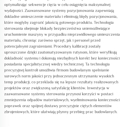
optymalizując sekwencje cięcia w celu osiągnięcia maksymalnej
wydajności. Zaawansowane systemy pozycjonowania zapewniają
dokładne umieszczenie materiału i eliminują błędy pozycjonowania,
które mogłyby zagrozić jakością gotowego produktu. Technologia
sterowania obejmuje blokady bezpieczeństwa uniemożliwiające
uruchomienie maszyny w przypadku nieprawidłowego umieszczenia
materiału, chroniąc zarówno sprzęt, jak i personel przed
potencjalnymi zagrożeniami. Procedury kalibracji zostały
uproszczone dzięki zautomatyzowanym rutynom, które weryfikują
dokładność systemu i dokonują niezbędnych korekt bez konieczności
posiadania specjalistycznej wiedzy technicznej. Ta technologia
precyzyjnej kontroli umożliwia firmom budowlanym spełnianie
surowych norm jakości przy jednoczesnym utrzymaniu wysokich
temp produkcji, co przekłada się na lepsze rezultaty realizowanych
projektów oraz zwiększoną satysfakcję klientów. Inwestycja w
zaawansowane systemy sterowania przynosi korzyści w postaci
zmniejszenia odpadów materiałowych, wyeliminowania konieczności
poprawek oraz spójnej dostawy precyzyjnie ciętych elementów
zbrojeniowych, które ułatwiają płynny przebieg prac budowlanych.