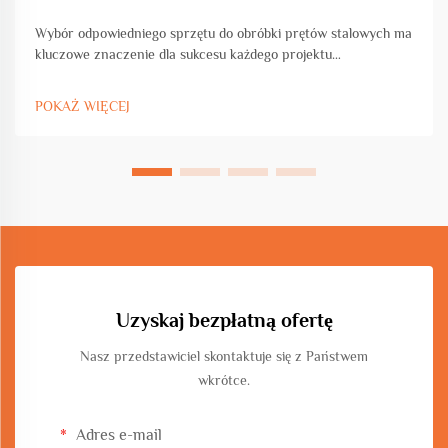
Wybór odpowiedniego sprzętu do obróbki prętów stalowych ma
kluczowe znaczenie dla sukcesu każdego projektu
inżynieryjnego, niezależnie od tego, czy pracujesz nad budową
komercyjną, rozwojem infrastruktury czy produkcją
POKAŻ WIĘCEJ
przemysłową. Wybór sprzętu bezpośrednio wpływa...
Uzyskaj bezpłatną ofertę
Nasz przedstawiciel skontaktuje się z Państwem
wkrótce.
Adres e-mail