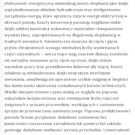
efektywność energetyczną minimalizują koszty eksploatacyjne dzięki
zoptymalizowanym układom hydraulicznym oraz inteligentnemu
zarządzaniu energią, które ogranicza zużycie energii elektrycznej w
okresach postoju. Koszty konserwacji pozostają wyjątkowo niskie
dzięki solidnej konstrukcji wykonanej z materiałów i komponentów
wysokiej klasy, zaprojektowanych na długotrwałą eksploatację w
trudnych warunkach. Automatyczna maszyna do cięcia i gięcia
prętów zbrojeniowych wymaga minimalnej liczby wymienianych
części zużywalnych – ostrza tnące mają znacznie dłuższą żywotność
niż narzędzia stosowane przy cięciu ręcznym, dzięki stałym
warunkom pracy oraz prawidłowemu doborowi siły tnącej. Koszty
szkolenia są minimalizowane dzięki intuicyjnym interfejsom
sterowania, umożliwiającym operatorom szybkie osiągnięcie biegłości
bez konieczności ukończenia rozbudowanych kursów technicznych.
Składki ubezpieczeniowe często maleją ze względu na poprawę
wskaźników bezpieczeństwa oraz zmniejszenie liczby roszczeń
związanych z urazami pracowników, wynikających z zastosowania
sprzętu do przetwarzania automatycznego. Poprawa produktywności
pozwala firmom przyjmować dodatkowe zamówienia bez
konieczności rozszerzania zatrudnienia lub powierzchni zakładu,
generując dodatkowe możliwości wzrostu przychodów. Uniwersalność