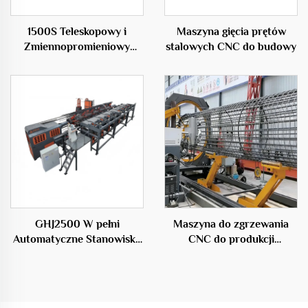
1500S Teleskopowy i
Maszyna gięcia prętów
Zmiennopromieniowy
stalowych CNC do budowy
Maszyna do Spawania
Klatek Stalowych
GHJ2500 W pełni
Maszyna do zgrzewania
Automatyczne Stanowisko
CNC do produkcji
do Produkcji Klatek
kratownic stalowych
Stalowych