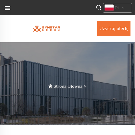
PL
Uzyskaj ofertę
Strona Główna
>