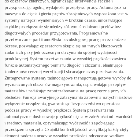
do obszarów zbiorczych, ograniczając interwencje ręczne i
przyspieszając ogólną wydajność przepływu pracy. Automatyczna
maszyna do cięcia i gięcia prętów zbrojeniowych wyposażona jest w
systemy narzędzi wymienianych w krótkim czasie, umożliwiające
szybkie przełączanie się między różnymi średnicami prętów bez
długotrwałych procedur przygotowania. Programowalne
przetwarzanie partii umożliwia bezobsługową pracę przez dłuższe
okresy, pozwalając operatorom skupić się na innych kluczowych
zadaniach przy jednoczesnym utrzymaniu spójnej wydajności
produkcyjnej. System przetwarzania w wysokiej prędkości zawiera
funkcje automatycznego pomiaru długości i zliczania, eliminujące
konieczność ręcznej weryfikacji i skracające czas przetwarzania.
Zintegrowane systemy taśmociągowe transportują gotowe wyroby do
wyznaczonych obszarów magazynowania, usprawniając przepływ
materiałów i redukując zapotrzebowanie na pracę ręczną przy ich
obsłudze. Funkcja awaryjnego zatrzymania zapewnia natychmiastowe
wyłączenie urządzenia, gwarantując bezpieczeństwo operatora
podczas pracy w wysokiej prędkości. System przetwarzania
automatycznie dostosowuje prędkość cięcia w zależności od twardości
i średnicy materiału, optymalizując wydajność i zapobiegając
przeciążeniu sprzętu. Czujniki kontroli jakości weryfikują każdy cięty
element podczas pracy w wysokiej prędkości, odrzucając wadliwe