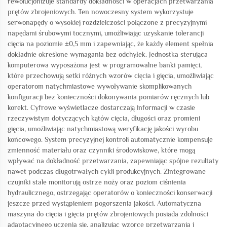
rewolucjonizuje standardy dokładności w operacjach przetwarzania
prętów zbrojeniowych. Ten nowoczesny system wykorzystuje
serwonapędy o wysokiej rozdzielczości połączone z precyzyjnymi
napędami śrubowymi tocznymi, umożliwiając uzyskanie tolerancji
cięcia na poziomie ±0,5 mm i zapewniając, że każdy element spełnia
dokładnie określone wymagania bez odchyłek. Jednostka sterująca
komputerowa wyposażona jest w programowalne banki pamięci,
które przechowują setki różnych wzorów cięcia i gięcia, umożliwiając
operatorom natychmiastowe wywoływanie skomplikowanych
konfiguracji bez konieczności dokonywania pomiarów ręcznych lub
korekt. Cyfrowe wyświetlacze dostarczają informacji w czasie
rzeczywistym dotyczących kątów cięcia, długości oraz promieni
gięcia, umożliwiając natychmiastową weryfikację jakości wyrobu
końcowego. System precyzyjnej kontroli automatycznie kompensuje
zmienność materiału oraz czynniki środowiskowe, które mogą
wpływać na dokładność przetwarzania, zapewniając spójne rezultaty
nawet podczas długotrwałych cykli produkcyjnych. Zintegrowane
czujniki stale monitorują ostrze noży oraz poziom ciśnienia
hydraulicznego, ostrzegając operatorów o konieczności konserwacji
jeszcze przed wystąpieniem pogorszenia jakości. Automatyczna
maszyna do cięcia i gięcia prętów zbrojeniowych posiada zdolności
adaptacyjnego uczenia się, analizując wzorce przetwarzania i