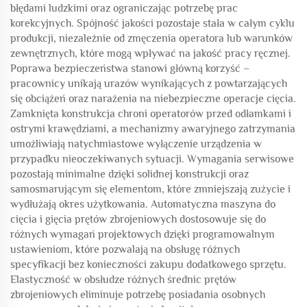
błędami ludzkimi oraz ograniczając potrzebę prac
korekcyjnych. Spójność jakości pozostaje stała w całym cyklu
produkcji, niezależnie od zmęczenia operatora lub warunków
zewnętrznych, które mogą wpływać na jakość pracy ręcznej.
Poprawa bezpieczeństwa stanowi główną korzyść –
pracownicy unikają urazów wynikających z powtarzających
się obciążeń oraz narażenia na niebezpieczne operacje cięcia.
Zamknięta konstrukcja chroni operatorów przed odłamkami i
ostrymi krawędziami, a mechanizmy awaryjnego zatrzymania
umożliwiają natychmiastowe wyłączenie urządzenia w
przypadku nieoczekiwanych sytuacji. Wymagania serwisowe
pozostają minimalne dzięki solidnej konstrukcji oraz
samosmarującym się elementom, które zmniejszają zużycie i
wydłużają okres użytkowania. Automatyczna maszyna do
cięcia i gięcia prętów zbrojeniowych dostosowuje się do
różnych wymagań projektowych dzięki programowalnym
ustawieniom, które pozwalają na obsługę różnych
specyfikacji bez konieczności zakupu dodatkowego sprzętu.
Elastyczność w obsłudze różnych średnic prętów
zbrojeniowych eliminuje potrzebę posiadania osobnych