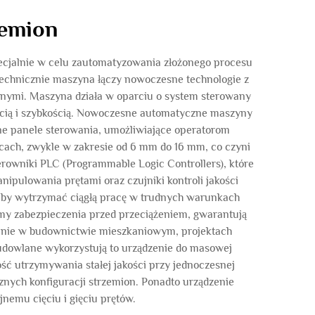
zemion
cjalnie w celu zautomatyzowania złożonego procesu
technicznie maszyna łączy nowoczesne technologie z
anymi. Maszyna działa w oparciu o system sterowany
nością i szybkością. Nowoczesne automatyczne maszyny
ne panele sterowania, umożliwiające operatorom
cach, zwykle w zakresie od 6 mm do 16 mm, co czyni
owniki PLC (Programmable Logic Controllers), które
pulowania prętami oraz czujniki kontroli jakości
by wytrzymać ciągłą pracę w trudnych warunkach
emy zabezpieczenia przed przeciążeniem, gwarantują
wanie w budownictwie mieszkaniowym, projektach
udowlane wykorzystują to urządzenie do masowej
ść utrzymywania stałej jakości przy jednoczesnej
znych konfiguracji strzemion. Ponadto urządzenie
nemu cięciu i gięciu prętów.