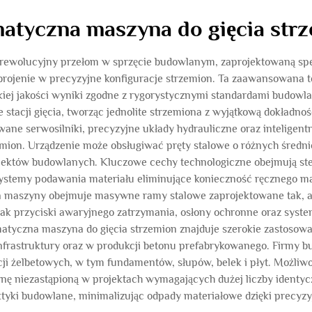
atyczna maszyna do gięcia str
 rewolucyjny przełom w sprzęcie budowlanym, zaprojektowaną spe
brojenie w precyzyjne konfiguracje strzemion. Ta zaawansowana 
kiej jakości wyniki zgodne z rygorystycznymi standardami budowl
e stacji gięcia, tworząc jednolite strzemiona z wyjątkową dokład
ane serwosilniki, precyzyjne układy hydrauliczne oraz inteligent
ion. Urządzenie może obsługiwać pręty stalowe o różnych średni
jektów budowlanych. Kluczowe cechy technologiczne obejmują ster
stemy podawania materiału eliminujące konieczność ręcznego mani
a maszyny obejmuje masywne ramy stalowe zaprojektowane tak, a
jak przyciski awaryjnego zatrzymania, osłony ochronne oraz syst
atyczna maszyna do gięcia strzemion znajduje szerokie zastoso
frastruktury oraz w produkcji betonu prefabrykowanego. Firmy b
ji żelbetowych, w tym fundamentów, słupów, belek i płyt. Możliwo
nę niezastąpioną w projektach wymagających dużej liczby identyc
ki budowlane, minimalizując odpady materiałowe dzięki precyzyj