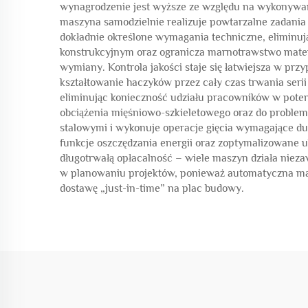
wynagrodzenie jest wyższe ze względu na wykonywani
maszyna samodzielnie realizuje powtarzalne zadania 
dokładnie określone wymagania techniczne, eliminuj
konstrukcyjnym oraz ogranicza marnotrawstwo materi
wymiany. Kontrola jakości staje się łatwiejsza w pr
kształtowanie haczyków przez cały czas trwania ser
eliminując konieczność udziału pracowników w poten
obciążenia mięśniowo-szkieletowego oraz do problem
stalowymi i wykonuje operacje gięcia wymagające d
funkcje oszczędzania energii oraz zoptymalizowane u
długotrwałą opłacalność – wiele maszyn działa niez
w planowaniu projektów, ponieważ automatyczna mas
dostawę „just-in-time” na plac budowy.