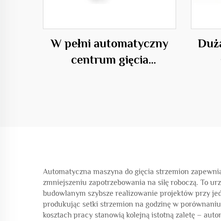
W pełni automatyczny
Duż
centrum gięcia
poziomego 50C
Urz
Automatyczna maszyna do gięcia strzemion zapewnia 
zmniejszeniu zapotrzebowania na siłę roboczą. To ur
budowlanym szybsze realizowanie projektów przy je
produkując setki strzemion na godzinę w porównaniu 
kosztach pracy stanowią kolejną istotną zaletę – a