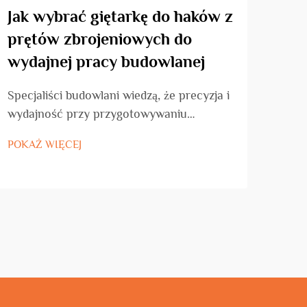
Jak wybrać giętarkę do haków z
Dla
prętów zbrojeniowych do
str
wydajnej pracy budowlanej
zbr
na
Specjaliści budowlani wiedzą, że precyzja i
wydajność przy przygotowywaniu
Wspó
zbrojenia mają bezpośredni wpływ na
nieb
POKAŻ WIĘCEJ
harmonogramy realizacji projektów oraz
prec
POKA
integralność konstrukcyjną. Wśród
Trad
niezbędnych narzędzi do robót
kszt
betonowych giętarka do haków z prętów
zost
zbrojeniowych stanowi kluczowy
rozw
element...
drast