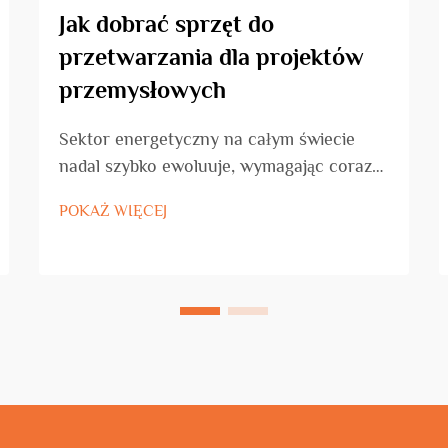
Jak dobrać sprzęt do
przetwarzania dla projektów
przemysłowych
Sektor energetyczny na całym świecie
nadal szybko ewoluuje, wymagając coraz
bardziej zaawansowanego i niezawodnego
POKAŻ WIĘCEJ
sprzętu wiertniczego, aby sprostać
rosnącym wyzwaniom wydobycia.
Nowoczesne eksploracje naftowe
wymagają najnowoczesnych technologii,
które mogą skutecznie działać w trudnych
warunkach...