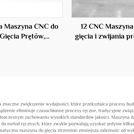
a Maszyna CNC do
12 CNC Maszyna
Gięcia Prętów,
gięcia i zwijania p
Profesjonalne
stalowych
ądzenie w Branży
Budowlanej
znaczne zwiększenie wydajności, które przekształca procesy budo
ządzenie eliminuje czasochłonne procesy ręczne, tradycyjnie zwią
dnoczesnym zachowaniu wysokich standardów jakości. Maszyna dz
do metod ręcznych, które zwykle pozwalają uzyskać jedynie kilka
utomatyczna maszyna do gięcia strzemion zmniejsza zależność od w