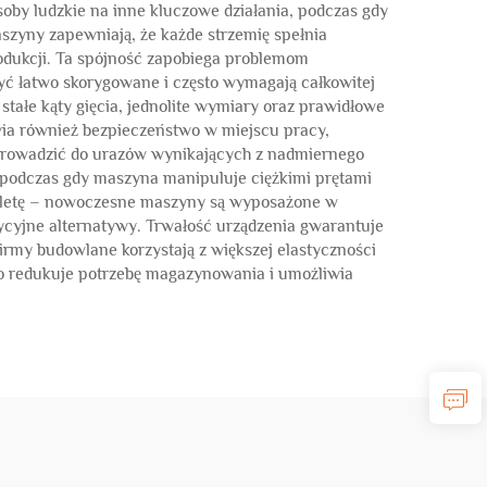
by ludzkie na inne kluczowe działania, podczas gdy
szyny zapewniają, że każde strzemię spełnia
odukcji. Ta spójność zapobiega problemom
ć łatwo skorygowane i często wymagają całkowitej
tałe kąty gięcia, jednolite wymiary oraz prawidłowe
wia również bezpieczeństwo w miejscu pracy,
 prowadzić do urazów wynikających z nadmiernego
 podczas gdy maszyna manipuluje ciężkimi prętami
 zaletę – nowoczesne maszyny są wyposażone w
dycyjne alternatywy. Trwałość urządzenia gwarantuje
rmy budowlane korzystają z większej elastyczności
o redukuje potrzebę magazynowania i umożliwia