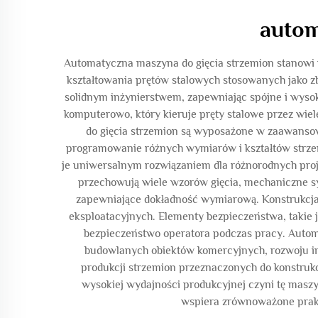
autom
Automatyczna maszyna do gięcia strzemion stanowi
kształtowania prętów stalowych stosowanych jako z
solidnym inżynierstwem, zapewniając spójne i wyso
komputerowo, który kieruje pręty stalowe przez wiel
do gięcia strzemion są wyposażone w zaawansow
programowanie różnych wymiarów i kształtów strzem
je uniwersalnym rozwiązaniem dla różnorodnych pro
przechowują wiele wzorów gięcia, mechaniczne sy
zapewniające dokładność wymiarową. Konstrukcj
eksploatacyjnych. Elementy bezpieczeństwa, takie 
bezpieczeństwo operatora podczas pracy. Autom
budowlanych obiektów komercyjnych, rozwoju in
produkcji strzemion przeznaczonych do konstrukc
wysokiej wydajności produkcyjnej czyni tę maszy
wspiera zrównoważone prakty