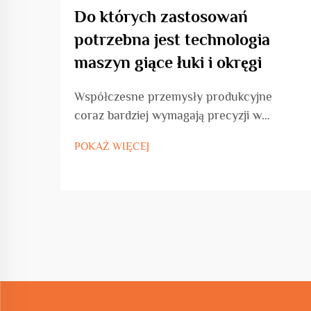
Do których zastosowań
potrzebna jest technologia
maszyn giące łuki i okręgi
Współczesne przemysły produkcyjne
coraz bardziej wymagają precyzji w
obróbce metali, szczególnie podczas
POKAŻ WIĘCEJ
tworzenia wygiętych i okrągłych
elementów. Maszyna giącą pręty metalowe
w łuki i okręgi stała się niezbędnym
narzędziem do przekształcania prostych
prętów metalowych, r...