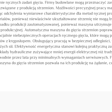
e ręcznych zadań gięcia. Firmy budowlane mogą przeznaczyć zaso
związane z produkcją strzemion. Możliwości precyzyjnej pracy ma
ąc odchylenia wymiarowe charakterystyczne dla metod ręcznej pr
ałów, ponieważ niewłaściwie ukształtowane strzemię nie mogą by
zypadku produkcji zautomatyzowanej, ponieważ maszyna utrzymuje s
ii produkcyjnej. Automatyczna maszyna do gięcia strzemion popra
cjalnie niebezpiecznych operacjach ręcznego gięcia, które mogą
ów z kręgosłupem. Obsługujący pracują w bezpiecznej odległości,
użych sił. Efektywność energetyczna stanowi kolejną praktyczną
kłady hydrauliczne zużywające mniej energii elektrycznej niż tra
awodnie przez lata przy minimalnych wymaganiach serwisowych. Fi
zyna do gięcia strzemion pozwala na ich produkcję na żądanie, c