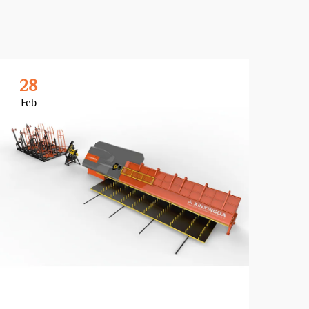
28
2
Feb
Fe