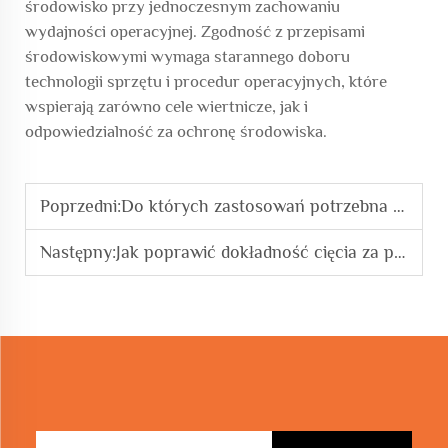
środowisko przy jednoczesnym zachowaniu
wydajności operacyjnej. Zgodność z przepisami
środowiskowymi wymaga starannego doboru
technologii sprzętu i procedur operacyjnych, które
wspierają zarówno cele wiertnicze, jak i
odpowiedzialność za ochronę środowiska.
Poprzedni:
Do których zastosowań potrzebna jest technologia maszyn giące łuki i okręgi
Następny:
Jak poprawić dokładność cięcia za pomocą linii CNC do prętów stalowych