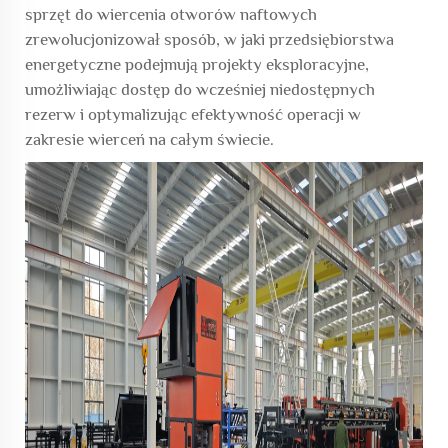
sprzęt do wiercenia otworów naftowych
zrewolucjonizował sposób, w jaki przedsiębiorstwa
energetyczne podejmują projekty eksploracyjne,
umożliwiając dostęp do wcześniej niedostępnych
rezerw i optymalizując efektywność operacji w
zakresie wierceń na całym świecie.