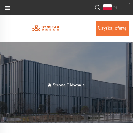
PL
Uzyskaj ofertę
Strona Główna
>