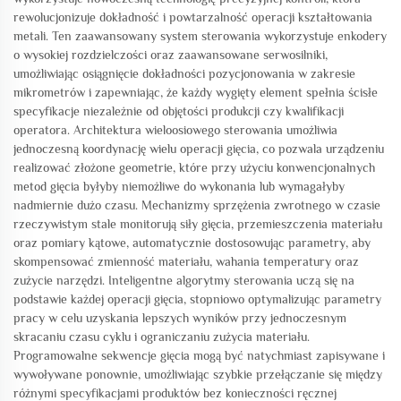
rewolucjonizuje dokładność i powtarzalność operacji kształtowania
metali. Ten zaawansowany system sterowania wykorzystuje enkodery
o wysokiej rozdzielczości oraz zaawansowane serwosilniki,
umożliwiając osiągnięcie dokładności pozycjonowania w zakresie
mikrometrów i zapewniając, że każdy wygięty element spełnia ścisłe
specyfikacje niezależnie od objętości produkcji czy kwalifikacji
operatora. Architektura wieloosiowego sterowania umożliwia
jednoczesną koordynację wielu operacji gięcia, co pozwala urządzeniu
realizować złożone geometrie, które przy użyciu konwencjonalnych
metod gięcia byłyby niemożliwe do wykonania lub wymagałyby
nadmiernie dużo czasu. Mechanizmy sprzężenia zwrotnego w czasie
rzeczywistym stale monitorują siły gięcia, przemieszczenia materiału
oraz pomiary kątowe, automatycznie dostosowując parametry, aby
skompensować zmienność materiału, wahania temperatury oraz
zużycie narzędzi. Inteligentne algorytmy sterowania uczą się na
podstawie każdej operacji gięcia, stopniowo optymalizując parametry
pracy w celu uzyskania lepszych wyników przy jednoczesnym
skracaniu czasu cyklu i ograniczaniu zużycia materiału.
Programowalne sekwencje gięcia mogą być natychmiast zapisywane i
wywoływane ponownie, umożliwiając szybkie przełączanie się między
różnymi specyfikacjami produktów bez konieczności ręcznej