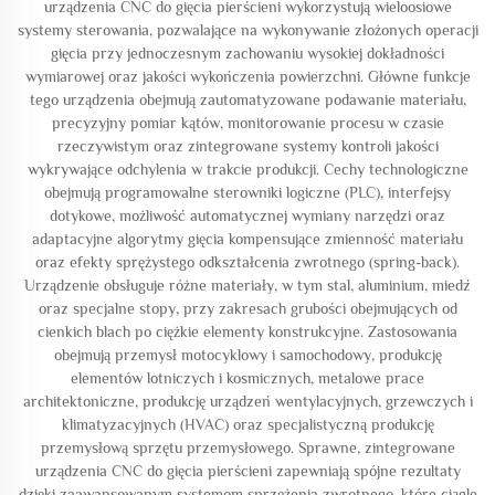
urządzenia CNC do gięcia pierścieni wykorzystują wieloosiowe
systemy sterowania, pozwalające na wykonywanie złożonych operacji
gięcia przy jednoczesnym zachowaniu wysokiej dokładności
wymiarowej oraz jakości wykończenia powierzchni. Główne funkcje
tego urządzenia obejmują zautomatyzowane podawanie materiału,
precyzyjny pomiar kątów, monitorowanie procesu w czasie
rzeczywistym oraz zintegrowane systemy kontroli jakości
wykrywające odchylenia w trakcie produkcji. Cechy technologiczne
obejmują programowalne sterowniki logiczne (PLC), interfejsy
dotykowe, możliwość automatycznej wymiany narzędzi oraz
adaptacyjne algorytmy gięcia kompensujące zmienność materiału
oraz efekty sprężystego odkształcenia zwrotnego (spring-back).
Urządzenie obsługuje różne materiały, w tym stal, aluminium, miedź
oraz specjalne stopy, przy zakresach grubości obejmujących od
cienkich blach po ciężkie elementy konstrukcyjne. Zastosowania
obejmują przemysł motocyklowy i samochodowy, produkcję
elementów lotniczych i kosmicznych, metalowe prace
architektoniczne, produkcję urządzeń wentylacyjnych, grzewczych i
klimatyzacyjnych (HVAC) oraz specjalistyczną produkcję
przemysłową sprzętu przemysłowego. Sprawne, zintegrowane
urządzenia CNC do gięcia pierścieni zapewniają spójne rezultaty
dzięki zaawansowanym systemom sprzężenia zwrotnego, które ciągle