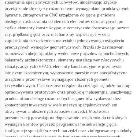
stosowania specjalistycznych uchwytów, umożliwiając szybkie
przełączanie się między różnorodnymi wymaganiami produkcyjnymi.
Sprawne, zintegrowane CNC urządzenie do gięcia pierścieni
obsługuje zastosowania od cienkich elementów dekoracyjnych po
ciężkie elementy konstrukcyjne, automatycznie dostosowując poziom
siły, prędkość gięcia oraz mechanizmy wspierające w celu
zapobieżenia uszkodzeniom materiału i jednoczesnego osiągnięcia
precyzyjnych wymogów geometrycznych. Przykłady zastosowań
branżowych obejmują układy wydechowe pojazdów samochodowych,
balustrady architektoniczne, elementy instalacji wentylacyjnych i
klimatyzacyjnych (HVAC), elementy konstrukcyjne w przemyśle
lotniczym i kosmicznym, wyposażenie morskie oraz specjalistyczne
urządzenia przemysłowe wymagające złożonych geometrii
krzywoliniowych. Elastyczność urządzenia rozciąga się także na etap
opracowywania prototypów oraz produkcję małoseryjną, umożliwiając
producentom obsługę różnorodnych segmentów rynkowych bez
konieczności inwestycji w wiele maszyn specjalistycznych ani
utrzymywania obszernych zapasów narzędzi. Możliwości
personalizacji pozwalają na dopasowanie urządzenia do unikalnych
wymagań klientów poprzez programowalne sekwencje gięcia,
konfiguracje specjalistycznych narzędzi oraz zintegrowane protokoły