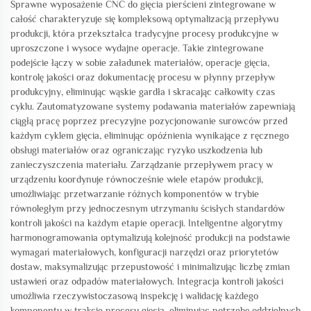
Sprawne wyposażenie CNC do gięcia pierścieni zintegrowane w
całość charakteryzuje się kompleksową optymalizacją przepływu
produkcji, która przekształca tradycyjne procesy produkcyjne w
uproszczone i wysoce wydajne operacje. Takie zintegrowane
podejście łączy w sobie załadunek materiałów, operacje gięcia,
kontrolę jakości oraz dokumentację procesu w płynny przepływ
produkcyjny, eliminując wąskie gardła i skracając całkowity czas
cyklu. Zautomatyzowane systemy podawania materiałów zapewniają
ciągłą pracę poprzez precyzyjne pozycjonowanie surowców przed
każdym cyklem gięcia, eliminując opóźnienia wynikające z ręcznego
obsługi materiałów oraz ograniczając ryzyko uszkodzenia lub
zanieczyszczenia materiału. Zarządzanie przepływem pracy w
urządzeniu koordynuje równocześnie wiele etapów produkcji,
umożliwiając przetwarzanie różnych komponentów w trybie
równoległym przy jednoczesnym utrzymaniu ścisłych standardów
kontroli jakości na każdym etapie operacji. Inteligentne algorytmy
harmonogramowania optymalizują kolejność produkcji na podstawie
wymagań materiałowych, konfiguracji narzędzi oraz priorytetów
dostaw, maksymalizując przepustowość i minimalizując liczbę zmian
ustawień oraz odpadów materiałowych. Integracja kontroli jakości
umożliwia rzeczywistoczasową inspekcję i walidację każdego
komponentu w trakcie procesu gięcia, eliminując potrzebę oddzielnych