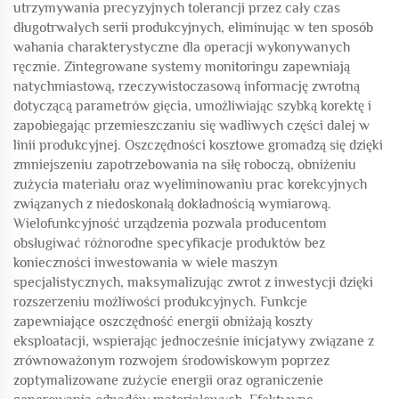
utrzymywania precyzyjnych tolerancji przez cały czas
długotrwałych serii produkcyjnych, eliminując w ten sposób
wahania charakterystyczne dla operacji wykonywanych
ręcznie. Zintegrowane systemy monitoringu zapewniają
natychmiastową, rzeczywistoczasową informację zwrotną
dotyczącą parametrów gięcia, umożliwiając szybką korektę i
zapobiegając przemieszczaniu się wadliwych części dalej w
linii produkcyjnej. Oszczędności kosztowe gromadzą się dzięki
zmniejszeniu zapotrzebowania na siłę roboczą, obniżeniu
zużycia materiału oraz wyeliminowaniu prac korekcyjnych
związanych z niedoskonałą dokładnością wymiarową.
Wielofunkcyjność urządzenia pozwala producentom
obsługiwać różnorodne specyfikacje produktów bez
konieczności inwestowania w wiele maszyn
specjalistycznych, maksymalizując zwrot z inwestycji dzięki
rozszerzeniu możliwości produkcyjnych. Funkcje
zapewniające oszczędność energii obniżają koszty
eksploatacji, wspierając jednocześnie inicjatywy związane z
zrównoważonym rozwojem środowiskowym poprzez
zoptymalizowane zużycie energii oraz ograniczenie