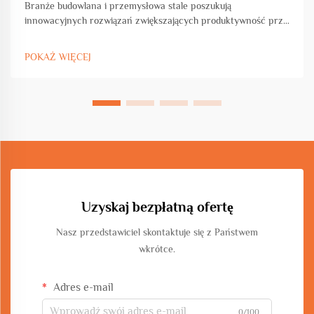
Branże budowlana i przemysłowa stale poszukują
innowacyjnych rozwiązań zwiększających produktywność przy
jednoczesnym zachowaniu precyzji i standardów jakości.
Maszyna do gięcia w kształcie koła i łuku stanowi przełomowy
POKAŻ WIĘCEJ
postęp w obróbce metali...
Uzyskaj bezpłatną ofertę
Nasz przedstawiciel skontaktuje się z Państwem
wkrótce.
Adres e-mail
0/100