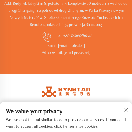
Add: Budynek fabryki nr 8, położony w kompleksie 50 metrów na wschód od
drogi Changxing i na północ od drogi Zhanqian, w Parku Przemysłowym
Nowych Materiałów, Strefie Ekonomicznego Rozwoju Yunhe, dzielnica
Rencheng, miasto Jining, prowincja Shandong.
Tel.:
+86-17865796190
Email:
[email protected]
Adres e-mail:
[email protected]
We value your privacy
Copyright © 2026 Shandong synstar Intelligent Technology Co., Ltd.
Wszelkie prawa zastrzeżone. -
Polityka prywatności
We use cookies and similar tools to provide our services. If you don't
want to accept all cookies, click Personalize cookies.