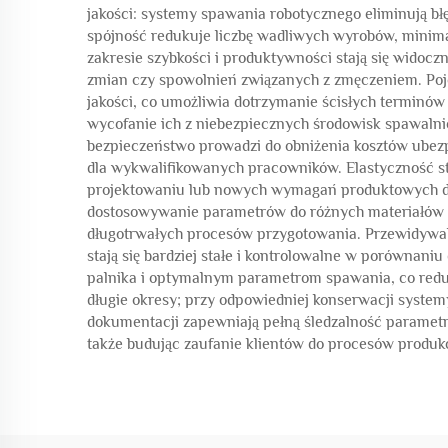
jakości: systemy spawania robotycznego eliminują bł
spójność redukuje liczbę wadliwych wyrobów, minima
zakresie szybkości i produktywności stają się wido
zmian czy spowolnień związanych z zmęczeniem. Poj
jakości, co umożliwia dotrzymanie ścisłych terminó
wycofanie ich z niebezpiecznych środowisk spawalnic
bezpieczeństwo prowadzi do obniżenia kosztów ubezp
dla wykwalifikowanych pracowników. Elastyczność s
projektowaniu lub nowych wymagań produktowych dzi
dostosowywanie parametrów do różnych materiałów or
długotrwałych procesów przygotowania. Przewidywal
stają się bardziej stałe i kontrolowalne w porównan
palnika i optymalnym parametrom spawania, co redu
długie okresy; przy odpowiedniej konserwacji syst
dokumentacji zapewniają pełną śledzalność parametró
także budując zaufanie klientów do procesów produk