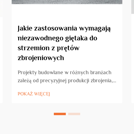
Jakie zastosowania wymagają
niezawodnego giętaka do
strzemion z prętów
zbrojeniowych
Projekty budowlane w różnych branżach
zależą od precyzyjnej produkcji zbrojenia,
co czyni giętak do ram stalowych
POKAŻ WIĘCEJ
niezbędnym sprzętem dla przedsiębiorstw
budowlanych, zakładów produkujących
zbrojenie oraz firm wykonawczych.
Specjalistyczne maszyny te
przekształcają...