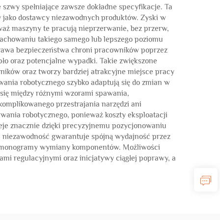
e szwy spełniające zawsze dokładne specyfikacje. Ta
y jako dostawcy niezawodnych produktów. Zyski w
waż maszyny te pracują nieprzerwanie, bez przerw,
zachowaniu takiego samego lub lepszego poziomu
oprawa bezpieczeństwa chroni pracowników poprzez
pło oraz potencjalne wypadki. Takie zwiększone
ników oraz tworzy bardziej atrakcyjne miejsce pracy
ania robotycznego szybko adaptują się do zmian w
się między różnymi wzorami spawania,
komplikowanego przestrajania narzędzi ani
ania robotycznego, ponieważ koszty eksploatacji
aleje znacznie dzięki precyzyjnemu pozycjonowaniu
wa niezawodność gwarantuje spójną wydajność przez
 harmonogramy wymiany komponentów. Możliwości
mi regulacyjnymi oraz inicjatywy ciągłej poprawy, a