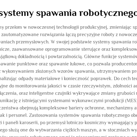
systemy spawania robotyczneg
 przełom w nowoczesnej technologii produkcyjnej, zmieniając sp
zautomatyzowane rozwiązania łączą precyzyjne roboty z nowocz
owaniach przemysłowych. W swojej podstawie systemy spawania ro
lnicze, zaawansowane oprogramowanie sterujące oraz komplekso
jątkową dokładnością i powtarzalnością. Główne funkcje system
awanie punktowe oraz spawanie łukowe, co pozwala producento
e z wykonywaniem złożonych wzorów spawania, utrzymywaniem pre
malizując odpady materiałowe i konieczność poprawek. Do cech
ne do monitorowania jakości w czasie rzeczywistym, zdolności ad
czenia, oraz inteligentne czujniki wykrywające zmiany grubości m
ikację z istniejącymi systemami wykonawczymi produkcji (MES),
ieczeństwa obejmują kompleksowe bariery ochronne, mechanizmy
 jak i personel. Zastosowania systemów spawania robotycznego obe
 i paneli karoserii, po przemysł lotniczo-kosmiczny wymagając
ego służą one do wytwarzania ciężkich maszyn, a w stoczniach w