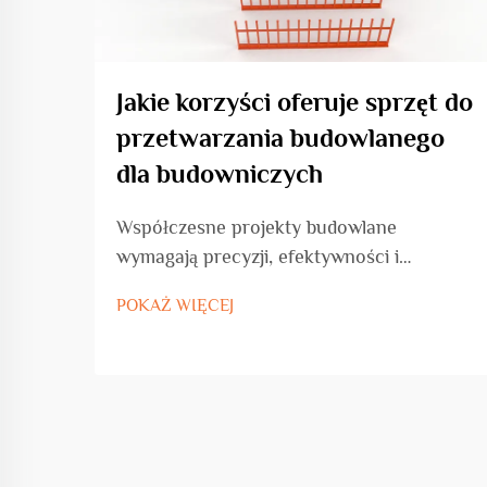
Jakie korzyści oferuje sprzęt do
przetwarzania budowlanego
dla budowniczych
Współczesne projekty budowlane
wymagają precyzji, efektywności i
niezawodności na każdym etapie realizacji.
POKAŻ WIĘCEJ
Dzisiejsi wykonawcy borykują się z
rosnącym presją w zakresie dostarczania
wysokiej jakości konstrukcji w krótkich
terminach, jednocześnie utrzymując
opłacalność i bezpieczeństwo...