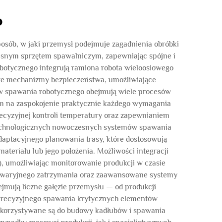
o
osób, w jaki przemysł podejmuje zagadnienia obróbki
esnym sprzętem spawalniczym, zapewniając spójne i
botycznego integrują ramiona robota wieloosiowego
we mechanizmy bezpieczeństwa, umożliwiające
ów spawania robotycznego obejmują wiele procesów
m na zaspokojenie praktycznie każdego wymagania
cyzyjnej kontroli temperatury oraz zapewnianiem
 technologicznych nowoczesnych systemów spawania
aptacyjnego planowania trasy, które dostosowują
ateriału lub jego położenia. Możliwości integracji
 umożliwiając monitorowanie produkcji w czasie
 awaryjnego zatrzymania oraz zaawansowane systemy
jmują liczne gałęzie przemysłu — od produkcji
y precyzyjnego spawania krytycznych elementów
ykorzystywane są do budowy kadłubów i spawania