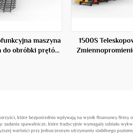
ofunkcyjna maszyna
1500S Teleskopo
a do obróbki prętów
Zmiennopromien
zbrojeniowych
Maszyna do Spaw
Klatek Stalowy
korzyści, które bezpośrednio wpływają na wynik finansowy firmy
jąc zadania spawalnicze, które tradycyjnie wymagały udziału wykw
yższej wartości przy jednoczesnym utrzymaniu stabilnego poziomu