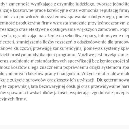
ędy i zmienność wynikające z czynnika ludzkiego, tworząc jednolit
lizuje kosztowne prace korekcyjne oraz wzmocnia reputację firm
czne od razu po wdrożeniu systemów spawania robotycznego, ponie
emność produkcyjna firmy wzrasta znacznie przy jednoczesnym 
w realizacji oraz efektywne obsługiwania większych zamówień. P
zych, ograniczając narażenie na szkodliwe opary, intensywne cie
ieczeń, zmniejszenia liczby roszczeń o odszkodowanie dla pracow
tanowi kluczową przewagę konkurencyjną, ponieważ systemy spaw
ęki prostym modyfikacjom programu. Możliwe jest przełączanie 
az spełnianie niestandardowych specyfikacji bez konieczności s
ność kosztów ulega znacznemu poprawieniu dzięki systemom spaw
iu do zmiennych kosztów pracy i nadgodzin. Zużycie materiałów m
kuje zużycie surowców oraz koszty ich utylizacji. Długotermino
emy te zapewniają lata bezawaryjnej obsługi oraz przewidywalne
w spawania i wskaźników jakości, wspierając zgodność z przepisa
cyjnych firmy.