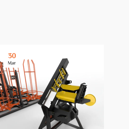
30
3
Mar
Ma