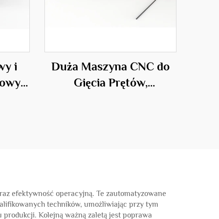
wy i
Duża Maszyna CNC do
iowy
Gięcia Prętów,
ania
Profesjonalne
ch
Urządzenie w Branży
Budowlanej
 oraz efektywność operacyjną. Te zautomatyzowane
alifikowanych techników, umożliwiając przy tym
 produkcji. Kolejną ważną zaletą jest poprawa