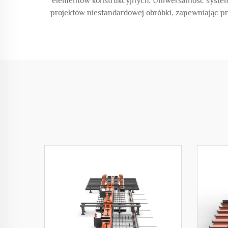
elementów konstrukcyjnych. Uniwersalność system
projektów niestandardowej obróbki, zapewniając pr