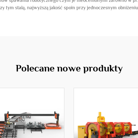
ów spawania robotycznego czyni je nieocenionymi zarówno w przy
zy tym stałą, najwyższą jakość spoin przy jednoczesnym obniżeniu 
Polecane nowe produkty