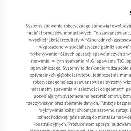
Systemy spawania robotycznego stanowią rewolucyjny
metali i procesów montażowych. Te zaawansowane, 
wysokiej jakości rezultaty w różnorodnych zastos
wyposażone w specjalistyczne palniki spawa
wykonywanie różnych operacji spawalniczych z wy
spawania, w tym spawanie MIG, spawanie TIG, sp
spawalniczego. Systemy te doskonale radzą sobi
optymalnych głębokości wtopu, jednocześnie mini
robotycznego należą zaawansowane systemy wizyj
parametry spawania w zależności od geometrii połą
pozwalają tym systemom na bezproblemową komun
rzeczywistym oraz zbieranie danych. Funkcje bezp
wykrywania kolizji chroniące zarówno sprzęt,
samochodowej, gdzie służą do montażu nadwozi
konstrukcyjnych. Producentom sprzętu budowlan