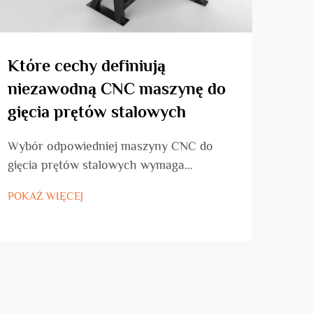
Które cechy definiują
Dla
niezawodną CNC maszynę do
mas
gięcia prętów stalowych
sta
kor
Wybór odpowiedniej maszyny CNC do
gięcia prętów stalowych wymaga
Zroz
starannego oceniania konkretnych cech
najb
POKAŻ WIĘCEJ
decydujących o niezawodności działania,
CNC 
POKA
efektywności produkcyjnej oraz
kluc
długotrwałej wydajności. Współczesne
prod
projekty budowlane i produkcyjne
zopt
wymagają wyposażenia...
zaut
prec