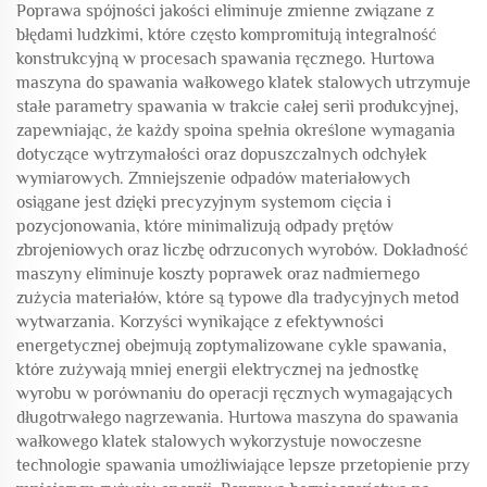
Poprawa spójności jakości eliminuje zmienne związane z
błędami ludzkimi, które często kompromitują integralność
konstrukcyjną w procesach spawania ręcznego. Hurtowa
maszyna do spawania wałkowego klatek stalowych utrzymuje
stałe parametry spawania w trakcie całej serii produkcyjnej,
zapewniając, że każdy spoina spełnia określone wymagania
dotyczące wytrzymałości oraz dopuszczalnych odchyłek
wymiarowych. Zmniejszenie odpadów materiałowych
osiągane jest dzięki precyzyjnym systemom cięcia i
pozycjonowania, które minimalizują odpady prętów
zbrojeniowych oraz liczbę odrzuconych wyrobów. Dokładność
maszyny eliminuje koszty poprawek oraz nadmiernego
zużycia materiałów, które są typowe dla tradycyjnych metod
wytwarzania. Korzyści wynikające z efektywności
energetycznej obejmują zoptymalizowane cykle spawania,
które zużywają mniej energii elektrycznej na jednostkę
wyrobu w porównaniu do operacji ręcznych wymagających
długotrwałego nagrzewania. Hurtowa maszyna do spawania
wałkowego klatek stalowych wykorzystuje nowoczesne
technologie spawania umożliwiające lepsze przetopienie przy