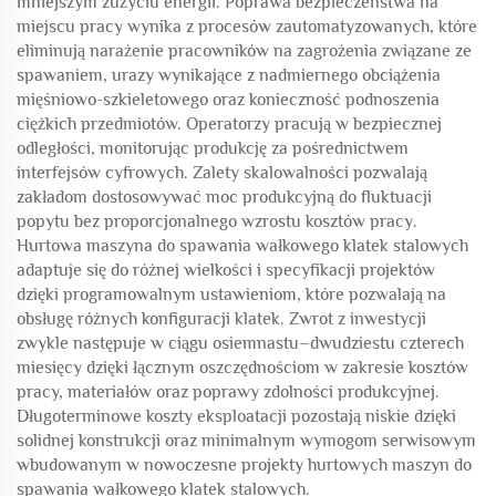
mniejszym zużyciu energii. Poprawa bezpieczeństwa na
miejscu pracy wynika z procesów zautomatyzowanych, które
eliminują narażenie pracowników na zagrożenia związane ze
spawaniem, urazy wynikające z nadmiernego obciążenia
mięśniowo-szkieletowego oraz konieczność podnoszenia
ciężkich przedmiotów. Operatorzy pracują w bezpiecznej
odległości, monitorując produkcję za pośrednictwem
interfejsów cyfrowych. Zalety skalowalności pozwalają
zakładom dostosowywać moc produkcyjną do fluktuacji
popytu bez proporcjonalnego wzrostu kosztów pracy.
Hurtowa maszyna do spawania wałkowego klatek stalowych
adaptuje się do różnej wielkości i specyfikacji projektów
dzięki programowalnym ustawieniom, które pozwalają na
obsługę różnych konfiguracji klatek. Zwrot z inwestycji
zwykle następuje w ciągu osiemnastu–dwudziestu czterech
miesięcy dzięki łącznym oszczędnościom w zakresie kosztów
pracy, materiałów oraz poprawy zdolności produkcyjnej.
Długoterminowe koszty eksploatacji pozostają niskie dzięki
solidnej konstrukcji oraz minimalnym wymogom serwisowym
wbudowanym w nowoczesne projekty hurtowych maszyn do
spawania wałkowego klatek stalowych.