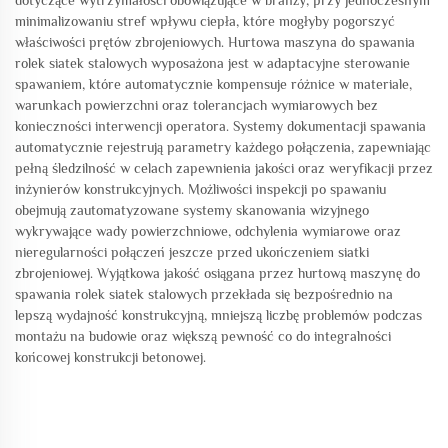
dotyczące wytrzymałości obowiązujące w branży, przy jednoczesnym
minimalizowaniu stref wpływu ciepła, które mogłyby pogorszyć
właściwości prętów zbrojeniowych. Hurtowa maszyna do spawania
rolek siatek stalowych wyposażona jest w adaptacyjne sterowanie
spawaniem, które automatycznie kompensuje różnice w materiale,
warunkach powierzchni oraz tolerancjach wymiarowych bez
konieczności interwencji operatora. Systemy dokumentacji spawania
automatycznie rejestrują parametry każdego połączenia, zapewniając
pełną śledzilność w celach zapewnienia jakości oraz weryfikacji przez
inżynierów konstrukcyjnych. Możliwości inspekcji po spawaniu
obejmują zautomatyzowane systemy skanowania wizyjnego
wykrywające wady powierzchniowe, odchylenia wymiarowe oraz
nieregularności połączeń jeszcze przed ukończeniem siatki
zbrojeniowej. Wyjątkowa jakość osiągana przez hurtową maszynę do
spawania rolek siatek stalowych przekłada się bezpośrednio na
lepszą wydajność konstrukcyjną, mniejszą liczbę problemów podczas
montażu na budowie oraz większą pewność co do integralności
końcowej konstrukcji betonowej.