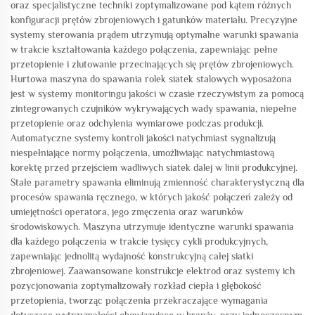
oraz specjalistyczne techniki zoptymalizowane pod kątem różnych
konfiguracji prętów zbrojeniowych i gatunków materiału. Precyzyjne
systemy sterowania prądem utrzymują optymalne warunki spawania
w trakcie kształtowania każdego połączenia, zapewniając pełne
przetopienie i zlutowanie przecinających się prętów zbrojeniowych.
Hurtowa maszyna do spawania rolek siatek stalowych wyposażona
jest w systemy monitoringu jakości w czasie rzeczywistym za pomocą
zintegrowanych czujników wykrywających wady spawania, niepełne
przetopienie oraz odchylenia wymiarowe podczas produkcji.
Automatyczne systemy kontroli jakości natychmiast sygnalizują
niespełniające normy połączenia, umożliwiając natychmiastową
korektę przed przejściem wadliwych siatek dalej w linii produkcyjnej.
Stałe parametry spawania eliminują zmienność charakterystyczną dla
procesów spawania ręcznego, w których jakość połączeń zależy od
umiejętności operatora, jego zmęczenia oraz warunków
środowiskowych. Maszyna utrzymuje identyczne warunki spawania
dla każdego połączenia w trakcie tysięcy cykli produkcyjnych,
zapewniając jednolitą wydajność konstrukcyjną całej siatki
zbrojeniowej. Zaawansowane konstrukcje elektrod oraz systemy ich
pozycjonowania zoptymalizowały rozkład ciepła i głębokość
przetopienia, tworząc połączenia przekraczające wymagania