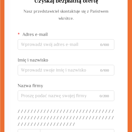
Uzyskaj bezpłatną ofertę
Nasz przedstawiciel skontaktuje się z Państwem
wkrótce.
Adres e-mail
0/100
Imię i nazwisko
0/100
Nazwa firmy
0/200
/ / / / / / / / / / / / / / / / / / / / / / / / / / / / / /
/ / / / / / / / / / / / / / / / / / / / / / / / / / / / / /
/ / / / / / / / / / / / / / / / / /