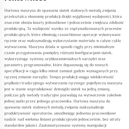
Hurtowa maszyna do spawania siatek stalowych metodą zwijania
przekształca ekonomię produkcji dzięki wyjątkowej wydajności, która
znacznie obniża koszty jednostkowe i jednocześnie zwiększa zdolność
produkcyjną. Ta wydajność wynika ze zoptymalizowanych procesów
produkcyjnych, które eliminują czasochłonne operacje wykonywane
ręcznie oraz maksymalizują wykorzystanie materiału w całym cyklu
wytwarzania. Maszyna działa w sposób ciągły przy minimalnym
czasie przygotowania pomiędzy różnymi konfiguracjami siatek,
wykorzystując systemy szybkozamienialnych narzędzi oraz
parametry programowalne, które dopasowują się do nowych
specyfikacji w ciągu kilku minut zamiast godzin wymaganych przy
ręcznej zmianie narzędzi. Tempo produkcji osiąga wielokrotność
prędkości tradycyjnego wytwarzania ręcznego: pojedyncza maszyna
jest w stanie wyprodukować dziesiątki siatek na jedną zmianę,
podczas gdy metody tradycyjne pozwalają na wytworzenie zaledwie
jednej siatki przez jednego pracownika. Hurtowa maszyna do
spawania siatek stalowych metodą zwijania maksymalizuje
produktywność operatorów, umożliwiając jednemu pracownikowi
nadzór nad wieloma liniami produkcyjnymi jednocześnie, bez utraty
standardów jakości. Zautomatyzowane systemy manipulacji