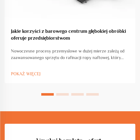
Jakie korzyści z barowego centrum głębokiej obróbki
oferuje przedsiębiorstwom
Nowoczesne procesy przemysłowe w dużej mierze zależą od
zaawansowanego sprzętu do rafinacji ropy naftowej, który
przekształca ropę naftową w cenne produkty petrochemiczne
zasilające naszą gospodarkę. Ewolucja technologii rafinacyjnej
POKAŻ WIĘCEJ
zrewolucjonizowała sposób, w jaki zakłady przetwarzają
surowce...