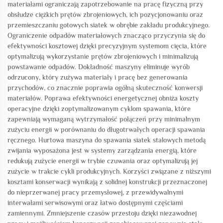
materiałami ograniczają zapotrzebowanie na pracę fizyczną przy
obsłudze ciężkich prętów zbrojeniowych, ich pozycjonowaniu oraz
przemieszczaniu gotowych siatek w obrębie zakładu produkcyjnego.
Ograniczenie odpadów materiałowych znacząco przyczynia się do
efektywności kosztowej dzięki precyzyjnym systemom cięcia, które
optymalizują wykorzystanie prętów zbrojeniowych i minimalizują
powstawanie odpadów. Dokładność maszyny eliminuje wyrób
odrzucony, który zużywa materiały i pracę bez generowania
przychodów, co znacznie poprawia ogólną skuteczność konwersji
materiałów. Poprawa efektywności energetycznej obniża koszty
operacyjne dzięki zoptymalizowanym cyklom spawania, które
zapewniają wymaganą wytrzymałość połączeń przy minimalnym
zużyciu energii w porównaniu do długotrwałych operacji spawania
ręcznego. Hurtowa maszyna do spawania siatek stalowych metodą
zwijania wyposażona jest w systemy zarządzania energią, które
redukują zużycie energii w trybie czuwania oraz optymalizują jej
zużycie w trakcie cykli produkcyjnych. Korzyści związane z niższymi
kosztami konserwacji wynikają z solidnej konstrukcji przeznaczonej
do nieprzerwanej pracy przemysłowej, z przewidywalnymi
interwałami serwisowymi oraz łatwo dostępnymi częściami
zamiennymi. Zmniejszenie czasów przestoju dzięki niezawodnej