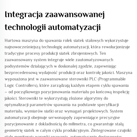
Integracja zaawansowanej
technologii automatyzacji
Hurtowa maszyna do spawania rolek siatek stalowych wykorzystuje
najnowocześniejszą technologię automatyzacji, która rewolucjonizuje
tradycyjne procesy produkcji siatek zbrojeniowych. Ten
zaawansowany system integruje wiele zautomatyzowanych
podsystemów działających w doskonałej zgodzie, zapewniając
bezprecedensową wydajność produkcji oraz kontrolę jakości. Maszyna
wyposażona jest w zaawansowane sterowniki PLC (Programmable
Logic Controllers), które zarządzają każdym etapem cyklu spawania
– od początkowego pozycjonowania materiału po końcową inspekcję
jakości. Sterowniki te wykorzystują złożone algorytmy do
optymalizacji parametrów spawania na podstawie specyfikacji
materiału, wymiarów siatki oraz wymagań projektowych. System
automatyzacji obejmuje serwonapędy zapewniające precyzyjne
pozycjonowanie z dokładnością do milimetra, co gwarantuje stałą
geometrię siatek w całym cyklu produkcyjnym. Zintegrowane czujniki
stale monitorują warunki spawania, automatycznie dostosowując