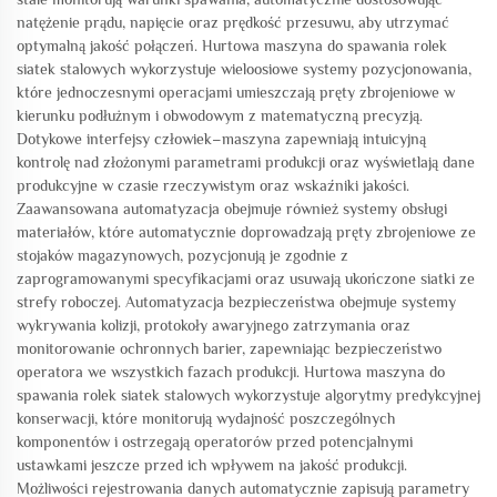
natężenie prądu, napięcie oraz prędkość przesuwu, aby utrzymać
optymalną jakość połączeń. Hurtowa maszyna do spawania rolek
siatek stalowych wykorzystuje wieloosiowe systemy pozycjonowania,
które jednoczesnymi operacjami umieszczają pręty zbrojeniowe w
kierunku podłużnym i obwodowym z matematyczną precyzją.
Dotykowe interfejsy człowiek–maszyna zapewniają intuicyjną
kontrolę nad złożonymi parametrami produkcji oraz wyświetlają dane
produkcyjne w czasie rzeczywistym oraz wskaźniki jakości.
Zaawansowana automatyzacja obejmuje również systemy obsługi
materiałów, które automatycznie doprowadzają pręty zbrojeniowe ze
stojaków magazynowych, pozycjonują je zgodnie z
zaprogramowanymi specyfikacjami oraz usuwają ukończone siatki ze
strefy roboczej. Automatyzacja bezpieczeństwa obejmuje systemy
wykrywania kolizji, protokoły awaryjnego zatrzymania oraz
monitorowanie ochronnych barier, zapewniając bezpieczeństwo
operatora we wszystkich fazach produkcji. Hurtowa maszyna do
spawania rolek siatek stalowych wykorzystuje algorytmy predykcyjnej
konserwacji, które monitorują wydajność poszczególnych
komponentów i ostrzegają operatorów przed potencjalnymi
ustawkami jeszcze przed ich wpływem na jakość produkcji.
Możliwości rejestrowania danych automatycznie zapisują parametry