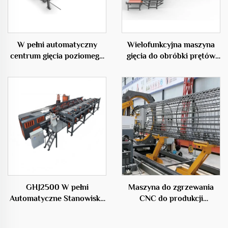
W pełni automatyczny
Wielofunkcyjna maszyna
centrum gięcia poziomego
gięcia do obróbki prętów
50C
zbrojeniowych
GHJ2500 W pełni
Maszyna do zgrzewania
Automatyczne Stanowisko
CNC do produkcji
do Produkcji Klatek
kratownic stalowych
Stalowych