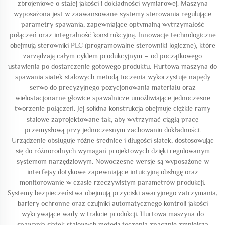
zbrojeniowe o stałej jakości i dokładności wymiarowej. Maszyna
wyposażona jest w zaawansowane systemy sterowania regulujące
parametry spawania, zapewniające optymalną wytrzymałość
połączeń oraz integralność konstrukcyjną. Innowacje technologiczne
obejmują sterowniki PLC (programowalne sterowniki logiczne), które
zarządzają całym cyklem produkcyjnym – od początkowego
ustawienia po dostarczenie gotowego produktu. Hurtowa maszyna do
spawania siatek stalowych metodą toczenia wykorzystuje napędy
serwo do precyzyjnego pozycjonowania materiału oraz
wielostacjonarne głowice spawalnicze umożliwiające jednoczesne
tworzenie połączeń. Jej solidna konstrukcja obejmuje ciężkie ramy
stalowe zaprojektowane tak, aby wytrzymać ciągłą pracę
przemysłową przy jednoczesnym zachowaniu dokładności.
Urządzenie obsługuje różne średnice i długości siatek, dostosowując
się do różnorodnych wymagań projektowych dzięki regulowanym
systemom narzędziowym. Nowoczesne wersje są wyposażone w
interfejsy dotykowe zapewniające intuicyjną obsługę oraz
monitorowanie w czasie rzeczywistym parametrów produkcji.
Systemy bezpieczeństwa obejmują przyciski awaryjnego zatrzymania,
bariery ochronne oraz czujniki automatycznego kontroli jakości
wykrywające wady w trakcie produkcji. Hurtowa maszyna do
spawania siatek stalowych metodą toczenia znacznie zmniejsza