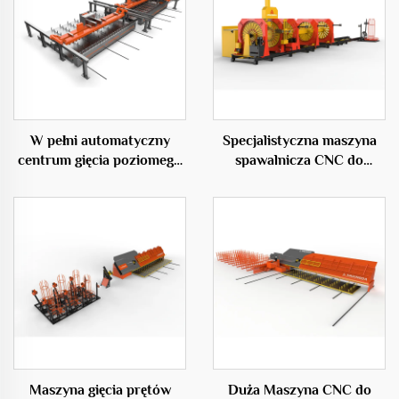
W pełni automatyczny
Specjalistyczna maszyna
centrum gięcia poziomego
spawalnicza CNC do
50C
zbrojenia stalowego na
plac budowy
Maszyna gięcia prętów
Duża Maszyna CNC do