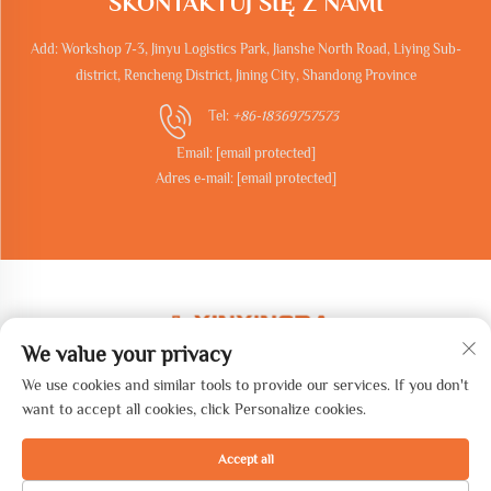
SKONTAKTUJ SIĘ Z NAMI
Add: Workshop 7-3, Jinyu Logistics Park, Jianshe North Road, Liying Sub-
district, Rencheng District, Jining City, Shandong Province
Tel:
+86-18369757573
Email:
[email protected]
Adres e-mail:
[email protected]
We value your privacy
We use cookies and similar tools to provide our services. If you don't
Copyright © 2025 Shandong synstar Intelligent Technology Co., Ltd.
want to accept all cookies, click Personalize cookies.
Wszelkie prawa zastrzeżone. -
Polityka prywatności
Accept all