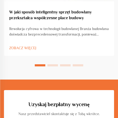
W jaki sposób inteligentny sprzęt budowlany
przekształca współczesne place budowy
Rewolucja cyfrowa w technologii budowlanej Branża budowlana
doświadcza bezprecedensowej transformacji, ponieważ
inteligentny sprzęt budowlany zmienia tradycyjne procesy i
metody pracy. Ta ewolucja technologiczna rewolucjonizuje...
ZOBACZ WIĘCEJ
Uzyskaj bezpłatny wycenę
Nasz przedstawiciel skontaktuje się z Tobą wkrótce.