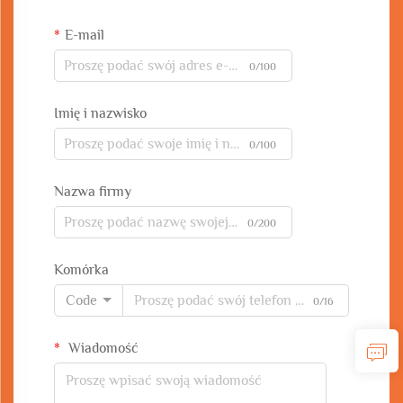
E-mail
0/100
Imię i nazwisko
0/100
Nazwa firmy
0/200
Komórka
Code
0/16
Wiadomość