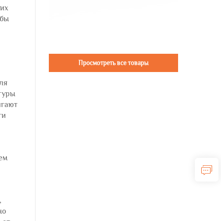
ких
обы
Просмотреть все товары
ля
атуры
игают
ти
ем
,
но