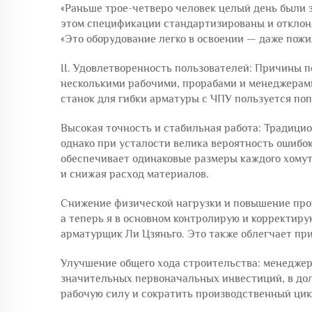
«Раньше трое-четверо человек целый день были з
этом спецификации стандартизированы и отклоне
«Это оборудование легко в освоении — даже пожи
II. Удовлетворенность пользователей: Причины 
несколькими рабочими, прорабами и менеджерами
станок для гибки арматуры с ЧПУ пользуется по
Высокая точность и стабильная работа: Традици
однако при усталости велика вероятность ошибок
обеспечивает одинаковые размеры каждого хомут
и снижая расход материалов.
Снижение физической нагрузки и повышение прои
а теперь я в основном контролирую и корректиру
арматурщик Ли Цзяньго. Это также облегчает пр
Улучшение общего хода строительства: менеджер
значительных первоначальных инвестиций, в дол
рабочую силу и сократить производственный цикл