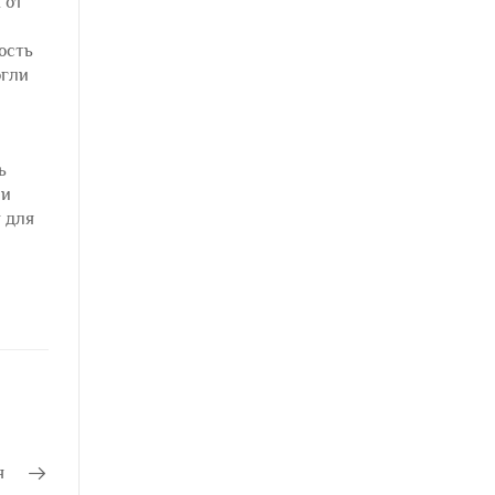
 от
ость
огли
ь
ли
 для
я