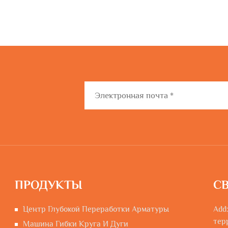
ПРОДУКТЫ
С
Центр Глубокой Переработки Арматуры
Add
тер
Машина Гибки Круга И Дуги