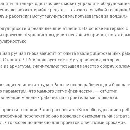
аняты, а теперь один человек может управлять оборудование
ния возникают крайне редко», — сказал с улыбкой господин 
лые работники могут научиться им пользоваться за полдня.»
популярности и реальные впечатления. На основе интервью с
 проектов, журналист выделил несколько причин, по которы
пулярностью:
онная ручная гибка зависит от опыта квалифицированных раб
. Станок с ЧПУ использует систему управления, которая
а из арматуры, значительно повышая качество сборных элем
зводительности труда: «Раньше после рабочего дня болела с
ю параметры, что намного легче физически», — отметил
ивлечение молодых рабочих на строительные площадки.
 проекта господин Чжан рассчитал: «Хотя оборудование треб
госрочной перспективе оно позволяет сэкономить на затрата
, что особенно полезно для проектов с жесткими сроками».