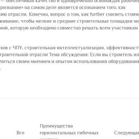
— обеспечивая качество и одновременно освобождая рабочих
изнание» на самом деле является осознанием того, как
ю отрасли. Конечно, вопрос о том, как further снизить стоим
живание, чтобы мелкие и средние строительные площадки м
темой, которую необходимо совместно решать всем участникам
тков с ЧПУ, строительная интеллектуализация, эффективност
строительной отрасли Тема обсуждения: Если вы строитель и
литься своим мнением и опытом использования оборудования
.
Преимущества
Все
горизонтальных гибочных
Следующа