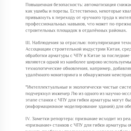
Повышенная безопасность: автоматизация снижае
как ушибы и порезы. Естественно, некоторые кв
привыкнуть к переходу от «ручного труда к инте
профессиональных навыков, что может по-прежн
строительных площадок в отдалённых районах.
III. Наблюдения за отраслью: популяризация те
Ассоциации строительной индустрии Китая, сред
обработки арматуры с ЧПУ в Китае за последние 
являются одной из наиболее широко используемы
технологические обновления, например, добавля
удалённого мониторинга и обнаружения неисправ
"Интеллектуальные и экологически чистые систе
подчеркнул инженер Лю из одного из научно-ис
этапе станки с ЧПУ для гибки арматуры могут б
(информационное моделирование зданий) для об
IV. Заметки репортера: признание исходит из ре
«признание» станков с ЧПУ для гибки арматуры о