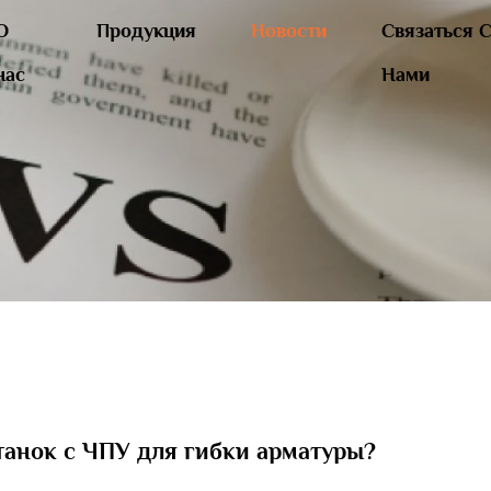
О
Продукция
Новости
Связаться 
нас
Нами
танок с ЧПУ для гибки арматуры?