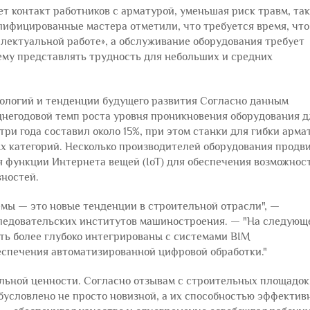
т контакт работников с арматурой, уменьшая риск травм, та
алифицированные мастера отметили, что требуется время, чт
ллектуальной работе», а обслуживание оборудования требует
ему представлять трудность для небольших и средних
хнологий и тенденции будущего развития Согласно данным
негодовой темп роста уровня проникновения оборудования д
три года составил около 15%, при этом станки для гибки арм
х категорий. Несколько производителей оборудования продв
я функции Интернета вещей (IoT) для обеспечения возможнос
ностей.
мы — это новые тенденции в строительной отрасли", —
следовательских институтов машиностроения. — "На следующ
ыть более глубоко интегрированы с системами BIM
еспечения автоматизированной цифровой обработки."
альной ценности. Согласно отзывам с строительных площадок
бусловлено не просто новизной, а их способностью эффектив