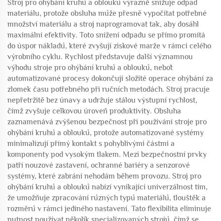
Stroj pro ohýbání kruhů a oblouků výrazně snižuje odpad
materiálu, protože obsluha může přesně vypočítat potřebné
množství materiálu a stroj naprogramovat tak, aby dosáhl
maximální efektivity. Toto snížení odpadu se přímo promítá
do úspor nákladů, které zvyšují ziskové marže v rámci celého
výrobního cyklu. Rychlost představuje další významnou
výhodu stroje pro ohýbání kruhů a oblouků, neboť
automatizované procesy dokončují složité operace ohýbání za
zlomek času potřebného při ručních metodách. Stroj pracuje
nepřetržitě bez únavy a udržuje stálou výstupní rychlost,
čímž zvyšuje celkovou úroveň produktivity. Obsluha
zaznamenává zvýšenou bezpečnost při používání stroje pro
ohýbání kruhů a oblouků, protože automatizované systémy
minimalizují přímý kontakt s pohyblivými částmi a
komponenty pod vysokým tlakem. Mezi bezpečnostní prvky
patří nouzové zastavení, ochranné bariéry a senzorové
systémy, které zabrání nehodám během provozu. Stroj pro
ohýbání kruhů a oblouků nabízí vynikající univerzálnost tím,
že umožňuje zpracování různých typů materiálů, tlouštěk a
rozměrů v rámci jediného nastavení. Tato flexibilita eliminuje
nutnost používat několik specializovaných strojů, čímž se