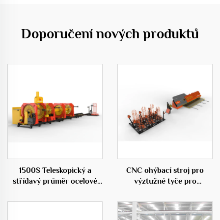
Doporučení nových produktů
1500S Teleskopický a
CNC ohýbací stroj pro
střídavý průměr ocelové
výztužné tyče pro
klece válcovací svařovací
stavebnictví
stroj