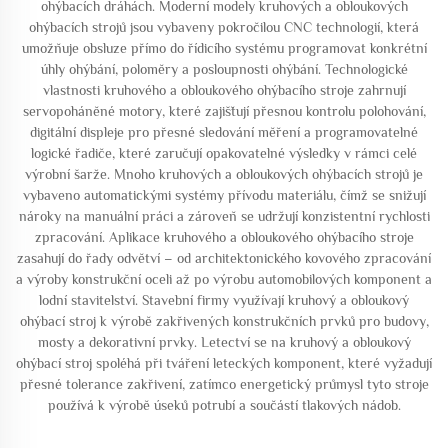
ohýbacích dráhách. Moderní modely kruhových a obloukových
ohýbacích strojů jsou vybaveny pokročilou CNC technologií, která
umožňuje obsluze přímo do řídicího systému programovat konkrétní
úhly ohýbání, poloměry a posloupnosti ohýbání. Technologické
vlastnosti kruhového a obloukového ohýbacího stroje zahrnují
servopoháněné motory, které zajišťují přesnou kontrolu polohování,
digitální displeje pro přesné sledování měření a programovatelné
logické řadiče, které zaručují opakovatelné výsledky v rámci celé
výrobní šarže. Mnoho kruhových a obloukových ohýbacích strojů je
vybaveno automatickými systémy přívodu materiálu, čímž se snižují
nároky na manuální práci a zároveň se udržují konzistentní rychlosti
zpracování. Aplikace kruhového a obloukového ohýbacího stroje
zasahují do řady odvětví – od architektonického kovového zpracování
a výroby konstrukční oceli až po výrobu automobilových komponent a
lodní stavitelství. Stavební firmy využívají kruhový a obloukový
ohýbací stroj k výrobě zakřivených konstrukčních prvků pro budovy,
mosty a dekorativní prvky. Letectví se na kruhový a obloukový
ohýbací stroj spoléhá při tváření leteckých komponent, které vyžadují
přesné tolerance zakřivení, zatímco energetický průmysl tyto stroje
používá k výrobě úseků potrubí a součástí tlakových nádob.