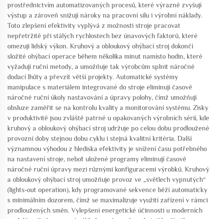
prostřednictvím automatizovaných procesů, které výrazně zvyšují
výstup a zároveň snižují nároky na pracovní sílu i výrobní náklady.
Toto zlepšení efektivity vyplývá z možnosti stroje pracovat
nepřetržitě při stálých rychlostech bez únavových faktorů, které
omezuji lidský výkon. Kruhový a obloukový ohýbací stroj dokončí
složité ohýbací operace během několika minut namísto hodin, které
vyžadují ruční metody, a umožňuje tak výrobcům splnit náročné
dodací lhůty a převzít větší projekty. Automatické systémy
manipulace s materiálem integrované do stroje eliminují časově
náročné ruční úkoly nastavování a úpravy polohy, čímž umožňují
obsluze zaměřit se na kontrolu kvality a monitorování systému. Zisky
v produktivitě jsou zvláště patrné u opakovaných výrobních sérií, kde
kruhový a obloukový ohýbací stroj udržuje po celou dobu prodloužené
provozní doby stejnou dobu cyklu i stejná kvalitní kritéria. Další
významnou výhodou z hlediska efektivity je snížení času potřebného
na nastavení stroje, neboť uložené programy eliminují časově
náročné ruční úpravy mezi různými konfiguracemi výrobků. Kruhový
a obloukový ohýbací stroj umožňuje provoz ve „světlech vypnutých“
(lights-out operation), kdy programované sekvence běží automaticky
s minimálním dozorem, čímž se maximalizuje využití zařízení v rámci
prodloužených směn. Vylepšení energetické účinnosti u moderních