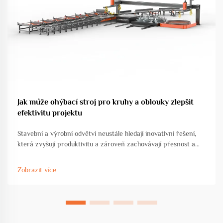
Jak může ohýbací stroj pro kruhy a oblouky zlepšit
efektivitu projektu
Stavební a výrobní odvětví neustále hledají inovativní řešení,
která zvyšují produktivitu a zároveň zachovávají přesnost a
kvalitní standardy. Ohýbací stroj pro kruhy a oblouky
představuje transformační pokrok v oblasti tváření kovů ...
Zobrazit více