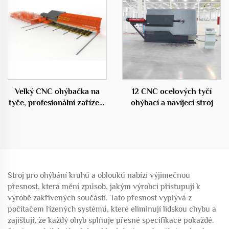
Velký CNC ohýbačka na
12 CNC ocelových tyčí
tyče, profesionální zařízení
ohýbací a navíjecí stroj
ve stavebnictví
Stroj pro ohýbání kruhů a oblouků nabízí výjimečnou
přesnost, která mění způsob, jakým výrobci přistupují k
výrobě zakřivených součástí. Tato přesnost vyplývá z
počítačem řízených systémů, které eliminují lidskou chybu a
zajišťují, že každý ohyb splňuje přesné specifikace pokaždé.