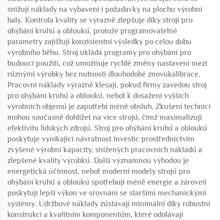
snižují náklady na vybavení i požadavky na plochu výrobní
haly. Kontrola kvality se výrazně zlepšuje díky stroji pro
ohýbání kruhů a oblouků, protože programovatelné
parametry zajišťují konzistentní výsledky po celou dobu
výrobního běhu. Stroj ukládá programy pro ohýbání pro
budoucí použití, což umožňuje rychlé změny nastavení mezi
různými výrobky bez nutnosti dlouhodobé znovukalibrace.
Pracovní náklady výrazně klesají, pokud firmy zavedou stroj
pro ohýbání kruhů a oblouků, neboť k dosažení vyšších
výrobních objemů je zapotřebí méně obsluh. Zkušení technici
mohou současně dohlížet na více strojů, čímž maximalizují
efektivitu lidských zdrojů. Stroj pro ohýbání kruhů a oblouků
poskytuje vynikající návratnost investic prostřednictvím
zvýšené výrobní kapacity, snížených pracovních nákladů a
zlepšené kvality výrobků. Další významnou výhodou je
energetická účinnost, neboť moderní modely strojů pro
ohýbání kruhů a oblouků spotřebují méně energie a zároveň
poskytují lepší výkon ve srovnání se staršími mechanickými
systémy. Údržbové náklady zůstávají minimální díky robustní
konstrukci a kvalitním komponentům, které odolávají