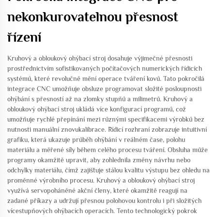
nekonkurovatelnou přesnost
řízení
Kruhový a obloukový ohýbací stroj dosahuje výjimečné přesnosti
prostřednictvím sofistikovaných počítačových numerických řídicích
systémů, které revolučně mění operace tváření kovů. Tato pokročilá
integrace CNC umožňuje obsluze programovat složité posloupnosti
ohýbání s přesností až na zlomky stupňů a milimetrů. Kruhový a
obloukový ohýbací stroj ukládá více konfigurací programů, což
umožňuje rychlé přepínání mezi různými specifikacemi výrobků bez
nutnosti manuální znovukalibrace. Řídicí rozhraní zobrazuje intuitivní
grafiku, která ukazuje průběh ohýbání v reálném čase, polohu
materiálu a měřené síly během celého procesu tváření. Obsluha může
programy okamžitě upravit, aby zohlednila změny návrhu nebo
odchylky materiálu, čímž zajišťuje stálou kvalitu výstupu bez ohledu na
proměnné výrobního procesu. Kruhový a obloukový ohýbací stroj
využívá servopoháněné akční členy, které okamžitě reagují na
zadané příkazy a udržují přesnou polohovou kontrolu i při složitých
vícestupňových ohýbacích operacích. Tento technologický pokrok