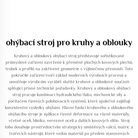
ohýbací stroj pro kruhy a oblouky
Kruhový a obloukový ohýbací stroj představuje sofistikované
průmyslové zařízení navržené k přeměně plochých kovových plechů,
trubek a profilů na zakřivené geometrie s výjimečnou přesností. Toto
pokročilé zařízení tvoří základ moderních výrobních procesů a
umožňuje výrobcům vyrábět složité kruhové a obloukové součásti
splňující přísné technické požadavky. Kruhový a obloukový ohýbací
stroj pracuje kombinací hydraulického tlaku, mechanické síly a
počítačem řízených polohovacích systémů, které společně zajišťují
konzistentní výsledky ohýbání. Hlavní funkcí kruhového a obloukového
ohýbacího stroje je aplikace řízené deformace na různé materiály,
včetně oceli, hliníku, nerezové oceli a dalších kovových slitin. Stroj
toho dosahuje prostřednictvím strategicky umístěných válců, matric a
tvářecích nástrojů, které vedou materiál po předem stanovených