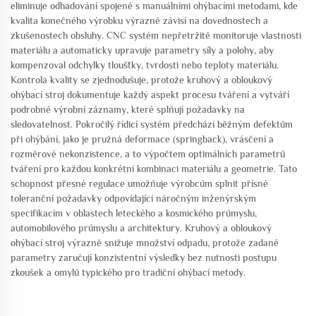
eliminuje odhadování spojené s manuálními ohýbacími metodami, kde
kvalita konečného výrobku výrazně závisí na dovednostech a
zkušenostech obsluhy. CNC systém nepřetržitě monitoruje vlastnosti
materiálu a automaticky upravuje parametry síly a polohy, aby
kompenzoval odchylky tloušťky, tvrdosti nebo teploty materiálu.
Kontrola kvality se zjednodušuje, protože kruhový a obloukový
ohýbací stroj dokumentuje každý aspekt procesu tváření a vytváří
podrobné výrobní záznamy, které splňují požadavky na
sledovatelnost. Pokročilý řídicí systém předchází běžným defektům
při ohýbání, jako je pružná deformace (springback), vrásčení a
rozměrové nekonzistence, a to výpočtem optimálních parametrů
tváření pro každou konkrétní kombinaci materiálu a geometrie. Tato
schopnost přesné regulace umožňuje výrobcům splnit přísné
toleranční požadavky odpovídající náročným inženýrským
specifikacím v oblastech leteckého a kosmického průmyslu,
automobilového průmyslu a architektury. Kruhový a obloukový
ohýbací stroj výrazně snižuje množství odpadu, protože zadané
parametry zaručují konzistentní výsledky bez nutnosti postupu
zkoušek a omylů typického pro tradiční ohýbací metody.