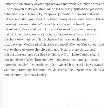
Kruhový a obloukový ohýbač zpracovává materiály v různých stavech
– od žíhaných měkkých stavů až po tvrdé stavy způsobené plastickou
deformací – a automaticky kompenzuje rozdíly v chování materiálů.
Pokročilé modely jsou vybaveny integrovanými systémy ohřevu, které
umožňují tváření materiálů vyžadujících zvýšenou teplotu pro
optimální ohýbací vlastnosti. Univerzální konstrukce umožňuje jak
malosériovou zakázkovou výrobu, tak vysokorozsahovou sériovou
výrobu a efektivně se přizpůsobuje měnícím se obchodním
požadavkům. Modulární nástrojové možnosti dále rozšiřují schopnosti
kruhového a obloukového ohýbače, například pro specializované
tvářecí operace jako spirálové ohýbání, tváření kuželů nebo složité
trojrozměrné křivky. Tato komplexní univerzálnost snižuje nutnost
externího zadávání specializovaných tvářecích operací, čímž zůstává
více hodnototvorných činností ve vlastní výrobě a zároveň se zlepšují
dodací lhůty a kontrola kvality.