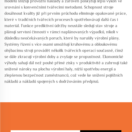
modelů snižují provozní náklady a zároveň poskytují lepší výkon ve
srovnání s konvenčními tvářecími metodami. Schopnost stroje
dosáhnout kvality již při prvním průchodu eliminuje opakované práce,
které v tradičních tvářecích procesech spotřebovávají další čas i
materiál. Funkce prediktivní údržby neustále sledují stav stroje a
plánují servisní činnosti v rámci naplánovaných výpadků, nikoli v
důsledku neočekávaných poruch, které by narušily výrobní plány.
Systémy řízení s více osami umožňují kruhovému a obloukovému
ohýbacímu stroji provádět několik tvářecích operací současně, čímž
se dále zkracují výrobní doby a zvyšuje se propustnost. Ekonomické
výhody sahají dál než pouhé přímé zisky v produktivitě a zahrnují také
snížené nároky na plochu výrobní haly, nižší spotřebu energií a
zlepšenou bezpečnost zaměstnanců, což vede ke snížení pojišťních
nákladů a nákladů spojených s dodržováním předpisů.