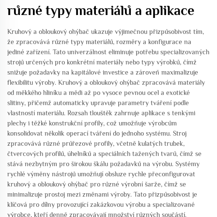
různé typy materiálů a aplikace
Kruhový a obloukový ohýbač ukazuje výjimečnou přizpůsobivost tím,
že zpracovává různé typy materiálů, rozměry a konfigurace na
jediné zařízení. Tato univerzálnost eliminuje potřebu specializovaných
strojů určených pro konkrétní materiály nebo typy výrobků, čímž
snižuje požadavky na kapitálové investice a zároveň maximalizuje
flexibilitu výroby. Kruhový a obloukový ohýbač zpracovává materiály
od měkkého hliníku a mědi až po vysoce pevnou ocel a exotické
slitiny, přičemž automaticky upravuje parametry tváření podle
vlastností materiálu. Rozsah tlouštěk zahrnuje aplikace s tenkými
plechy i těžké konstrukční profily, což umožňuje výrobcům
konsolidovat několik operací tváření do jednoho systému. Stroj
zpracovává různé průřezové profily, včetně kulatých trubek,
čtvercových profilů, úhelníků a speciálních tažených tvarů, čímž se
stává nezbytným pro širokou škálu požadavků na výrobu. Systémy
rychlé výměny nástrojů umožňují obsluze rychle přeconfigurovat
kruhový a obloukový ohýbač pro různé výrobní šarže, čímž se
minimalizuje prostoj mezi změnami výroby. Tato přizpůsobivost je
klíčová pro dílny provozující zakázkovou výrobu a specializované
výrobce, kteří denně zpracovávají množství různých součástí.