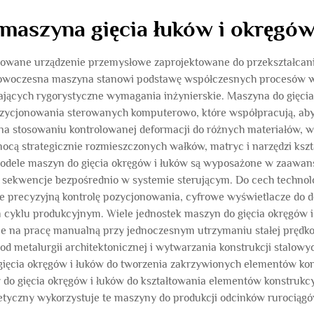
maszyna gięcia łuków i okręgó
owane urządzenie przemysłowe zaprojektowane do przekształcania 
 Nowoczesna maszyna stanowi podstawę współczesnych procesów w
jących rygorystyczne wymagania inżynierskie. Maszyna do gięcia o
zycjonowania sterowanych komputerowo, które współpracują, aby 
na stosowaniu kontrolowanej deformacji do różnych materiałów, w t
ocą strategicznie rozmieszczonych wałków, matryc i narzędzi kszt
odele maszyn do gięcia okręgów i łuków są wyposażone w zaawan
 sekwencje bezpośrednio w systemie sterującym. Do cech technol
 precyzyjną kontrolę pozycjonowania, cyfrowe wyświetlacze do 
cyklu produkcyjnym. Wiele jednostek maszyn do gięcia okręgów 
e na pracę manualną przy jednoczesnym utrzymaniu stałej prędko
– od metalurgii architektonicznej i wytwarzania konstrukcji stal
gięcia okręgów i łuków do tworzenia zakrzywionych elementów k
y do gięcia okręgów i łuków do kształtowania elementów konstrukc
rgetyczny wykorzystuje te maszyny do produkcji odcinków rurociąg