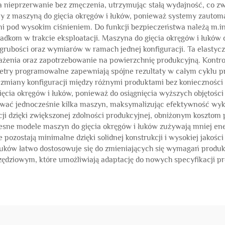
 nieprzerwanie bez zmęczenia, utrzymując stałą wydajność, co z
y z maszyną do gięcia okręgów i łuków, ponieważ systemy zautom
mi pod wysokim ciśnieniem. Do funkcji bezpieczeństwa należą m.i
dkom w trakcie eksploatacji. Maszyna do gięcia okręgów i łuków c
grubości oraz wymiarów w ramach jednej konfiguracji. Ta elastyc
żenia oraz zapotrzebowanie na powierzchnię produkcyjną. Kontrol
metry programowalne zapewniają spójne rezultaty w całym cyklu
 zmiany konfiguracji między różnymi produktami bez konieczności 
ęcia okręgów i łuków, ponieważ do osiągnięcia wyższych objętości
wać jednocześnie kilka maszyn, maksymalizując efektywność wyko
ji dzięki zwiększonej zdolności produkcyjnej, obniżonym kosztom 
esne modele maszyn do gięcia okręgów i łuków zużywają mniej ene
ozostają minimalne dzięki solidnej konstrukcji i wysokiej jako
łuków łatwo dostosowuje się do zmieniających się wymagań produ
ziowym, które umożliwiają adaptację do nowych specyfikacji p