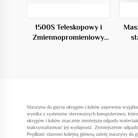
1500S Teleskopowy i
Masz
Zmiennopromieniowy
s
Maszyna do Spawania
Klatek Stalowych
Maszyna do gięcia okręgów i łuków zapewnia wyjątko
wynika z systemów sterowanych komputerowo, które el
okręgów i łuków znacznie zmniejsza odpady materiał
maksymalizować jej wydajność. Zmniejszenie odpadó
Prędkość stanowi kolejną główną zaletę maszyny do 