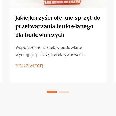
Jakie korzyści oferuje sprzęt do
przetwarzania budowlanego
dla budowniczych
Współczesne projekty budowlane
wymagają precyzji, efektywności i
niezawodności na każdym etapie realizacji.
POKAŻ WIĘCEJ
Dzisiejsi wykonawcy borykują się z
rosnącym presją w zakresie dostarczania
wysokiej jakości konstrukcji w krótkich
terminach, jednocześnie utrzymując
opłacalność i bezpieczeństwo...