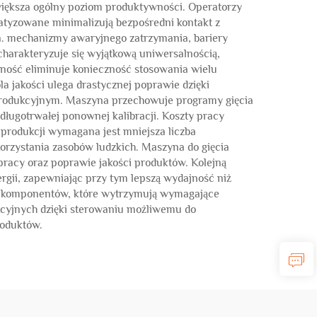
większa ogólny poziom produktywności. Operatorzy
atyzowane minimalizują bezpośredni kontakt z
n. mechanizmy awaryjnego zatrzymania, bariery
harakteryzuje się wyjątkową uniwersalnością,
zność eliminuje konieczność stosowania wielu
a jakości ulega drastycznej poprawie dzięki
 produkcyjnym. Maszyna przechowuje programy gięcia
długotrwałej ponownej kalibracji. Koszty pracy
 produkcji wymagana jest mniejsza liczba
rzystania zasobów ludzkich. Maszyna do gięcia
pracy oraz poprawie jakości produktów. Kolejną
rgii, zapewniając przy tym lepszą wydajność niż
ści komponentów, które wytrzymują wymagające
kcyjnych dzięki sterowaniu możliwemu do
roduktów.