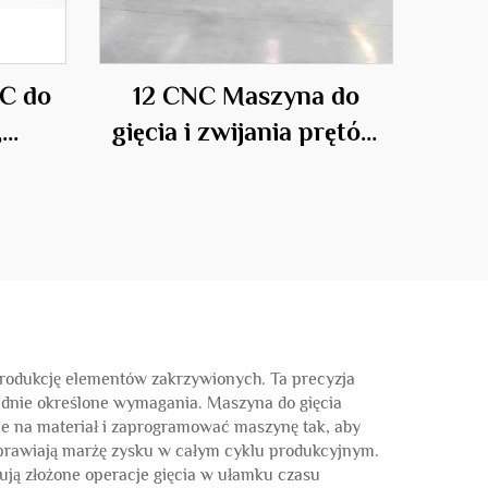
C do
12 CNC Maszyna do
,
gięcia i zwijania prętów
stalowych
anży
produkcję elementów zakrzywionych. Ta precyzja
ładnie określone wymagania. Maszyna do gięcia
e na materiał i zaprogramować maszynę tak, aby
oprawiają marżę zysku w całym cyklu produkcyjnym.
ują złożone operacje gięcia w ułamku czasu