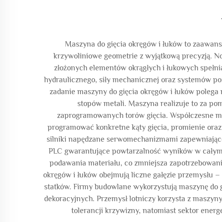
Maszyna do gięcia okręgów i łuków to zaawans
krzywoliniowe geometrie z wyjątkową precyzją.
złożonych elementów okrągłych i łukowych spełnia
hydraulicznego, siły mechanicznej oraz systemów po
zadanie maszyny do gięcia okręgów i łuków polega 
stopów metali. Maszyna realizuje to za pom
zaprogramowanych torów gięcia. Współczesne m
programować konkretne kąty gięcia, promienie oraz
silniki napędzane serwomechanizmami zapewniające
PLC gwarantujące powtarzalność wyników w całym 
podawania materiału, co zmniejsza zapotrzebowani
okręgów i łuków obejmują liczne gałęzie przemysłu 
statków. Firmy budowlane wykorzystują maszynę do 
dekoracyjnych. Przemysł lotniczy korzysta z maszyn
tolerancji krzywizny, natomiast sektor ene