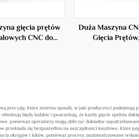
yna gięcia prętów
Duża Maszyna CN
talowych CNC do
Gięcia Prętów
budowy
Profesjonalne
Urządzenie w Br
Budowlanej
wą precyzję, która zmienia sposób, w jaki producenci podejmują 
iminują błędy ludzkie i gwarantują, że każdy gięcie spełnia dok
owe, ponieważ operatorzy mogą obliczyć dokładne zapotrzebowani
w przekłada się bezpośrednio na oszczędności kosztowe, które p
gięcia okręgów i łuków, ponieważ procesy zautomatyzowane wykon