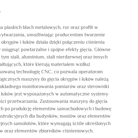
w
płaskich blach metalowych, rur oraz profili w
ytwarzania, umożliwiając producentom tworzenie
kręgów i łuków działa dzięki połączeniu ciśnienia
osiągnąć powtarzalne i spójne efekty gięcia. Główne
ym stali, aluminium, stali nierdzewnej oraz innych
ałtujących, które kierują materiałem wzdłuż
sowaną technologię CNC, co pozwala operatorom
ogicznych maszyny do gięcia okręgów i łuków należą
dokładnego monitorowania pomiarów oraz sterowniki
i łuków jest wyposażonych w automatyczne systemy
ści przetwarzania. Zastosowania maszyny do gięcia
owych po produkcję elementów samochodowych i budowę
onstrukcyjnych dla budynków, mostów oraz elementów
yjnych samolotów, które wymagają ściśle określonych
ów oraz elementów zbiorników ciśnieniowych.