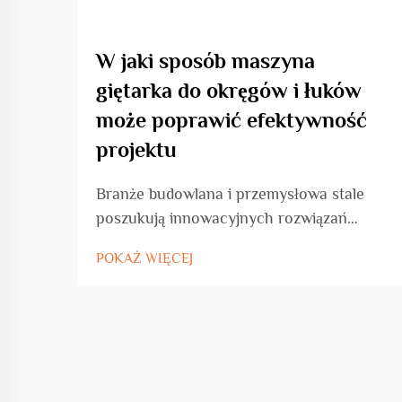
W jaki sposób maszyna
giętarka do okręgów i łuków
może poprawić efektywność
projektu
Branże budowlana i przemysłowa stale
poszukują innowacyjnych rozwiązań
zwiększających produktywność przy
POKAŻ WIĘCEJ
jednoczesnym zachowaniu precyzji i
standardów jakości. Maszyna do gięcia w
kształcie koła i łuku stanowi przełomowy
postęp w obróbce metali...