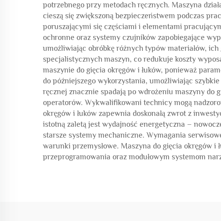
potrzebnego przy metodach ręcznych. Maszyna działa
cieszą się zwiększoną bezpieczeństwem podczas prac
poruszającymi się częściami i elementami pracujący
ochronne oraz systemy czujników zapobiegające wypa
umożliwiając obróbkę różnych typów materiałów, ich 
specjalistycznych maszyn, co redukuje koszty wyposa
maszynie do gięcia okręgów i łuków, ponieważ para
do późniejszego wykorzystania, umożliwiając szybkie
ręcznej znacznie spadają po wdrożeniu maszyny do gi
operatorów. Wykwalifikowani technicy mogą nadzoro
okręgów i łuków zapewnia doskonałą zwrot z inwestyc
istotną zaletą jest wydajność energetyczna – nowocz
starsze systemy mechaniczne. Wymagania serwisowe p
warunki przemysłowe. Maszyna do gięcia okręgów i 
przeprogramowania oraz modułowym systemom narzęd