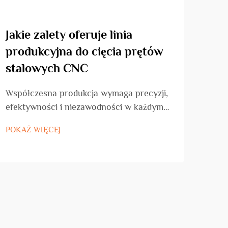
Jakie zalety oferuje linia
Do 
produkcyjna do cięcia prętów
pot
stalowych CNC
mas
Współczesna produkcja wymaga precyzji,
Wspó
efektywności i niezawodności w każdym
cora
procesie produkcyjnym. Przemysł obróbki
obró
POKAŻ WIĘCEJ
POKA
stali przeżywa znaczącą transformację
twor
dzięki zaawansowanym technologiom
elem
automatyzacji, w tym liniom do cięcia
w łu
prętów stalowych CNC...
narz
pręt