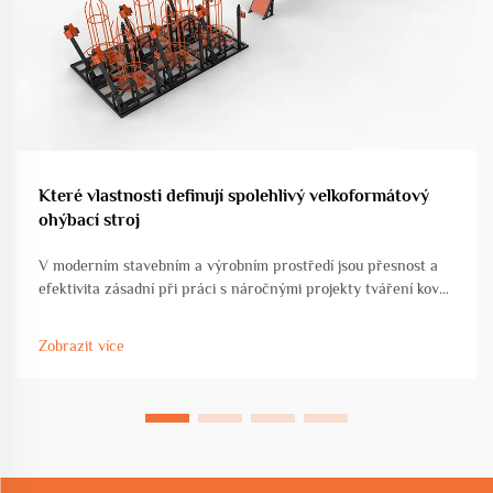
Které vlastnosti definují spolehlivý velkoformátový
ohýbací stroj
V moderním stavebním a výrobním prostředí jsou přesnost a
efektivita zásadní při práci s náročnými projekty tváření kovů.
Velkoplošný ohýbací stroj představuje klíčovou investici pro
zařízení, která zpracovávají významné...
Zobrazit více