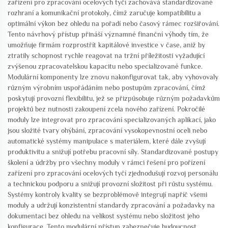
zařízení pro zpracování ocelových tyčí zachovává standardizované
rozhraní a komunikační protokoly, čímž zaručuje kompatibilitu a
optimální výkon bez ohledu na pořadí nebo časový rámec rozšiřování.
Tento návrhový přístup přináší významné finanční výhody tím, že
umožňuje firmám rozprostřít kapitálové investice v čase, aniž by
ztratily schopnost rychle reagovat na tržní příležitosti vyžadující
zvýšenou zpracovatelskou kapacitu nebo specializované funkce.
Modulární komponenty lze znovu nakonfigurovat tak, aby vyhovovaly
různým výrobním uspořádáním nebo postupům zpracování, čímž
poskytují provozní flexibilitu, jež se přizpůsobuje různým požadavkům
projektů bez nutnosti zakoupení zcela nového zařízení. Pokročilé
moduly lze integrovat pro zpracování specializovaných aplikací, jako
jsou složité tvary ohýbání, zpracování vysokopevnostní oceli nebo
automatické systémy manipulace s materiálem, které dále zvyšují
produktivitu a snižují potřebu pracovní síly. Standardizované postupy
školení a údržby pro všechny moduly v rámci řešení pro pořízení
zařízení pro zpracování ocelových tyčí zjednodušují rozvoj personálu
a technickou podporu a snižují provozní složitost při růstu systému.
Systémy kontroly kvality se bezproblémově integrují napříč všemi
moduly a udržují konzistentní standardy zpracování a požadavky na
dokumentaci bez ohledu na velikost systému nebo složitost jeho
konfigurace. Tento modulární přístup zabezpečuje budoucnost