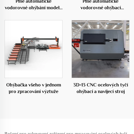
Plně automatické
Plně automatické
vodorovné ohýbání modelu
vodorovné ohýbací
50C
centrum 50D
Ohýbačka všeho v jednom
3D-13 CNC ocelových tyčí
pro zpracování výztuže
ohýbací a navíjecí stroj