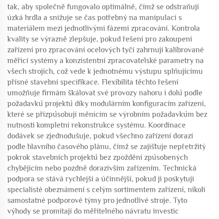
tak, aby společně fungovalo optimálně, čímž se odstraňují
úzká hrdla a snižuje se čas potřebný na manipulaci s
materiálem mezi jednotlivými fázemi zpracování. Kontrola
kvality se výrazně zlepšuje, pokud řešení pro zakoupení
zařízení pro zpracování ocelových tyčí zahrnují kalibrované
měřicí systémy a konzistentní zpracovatelské parametry na
všech strojích, což vede k jednotnému výstupu splňujícímu
přísné stavební specifikace. Flexibilita těchto řešení
umožňuje firmám škálovat své provozy nahoru i dolů podle
požadavků projektů díky modulárním konfiguracím zařízení,
které se přizpůsobují měnícím se výrobním požadavkům bez
nutnosti kompletní rekonstrukce systému. Koordinace
dodávek se zjednodušuje, pokud všechno zařízení dorazí
podle hlavního časového plánu, čímž se zajišťuje nepřetržitý
pokrok stavebních projektů bez zpoždění způsobených
chybějícím nebo pozdně dorazivším zařízením. Technická
podpora se stává rychlejší a účinnější, pokud ji poskytují
specialisté obeznámení s celým sortimentem zařízení, nikoli
samostatné podporové týmy pro jednotlivé stroje. Tyto
výhody se promítají do měřitelného návratu investic