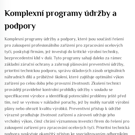
Komplexní programy údržby a
podpory
Komplexní programy údržby a podpory, které jsou součástí řešení
pro zakoupení profesionálního zařízení pro zpracování ocelových
tyčí, poskytují firmám, jež investují do kritické výrobní techniky,
bezprecedentní klid v duši. Tyto programy sahají daleko za rámec
základní záruční ochrany a zahrnují plánování preventivní údržby,
prioritní technickou podporu, správu skladových zásob originálních
náhradních dílů a průběžné školení, které zajišťuje optimální výkon
zařízení po celou dobu jeho provozní životnosti. Zkušení technici
provádějí pravidelné kontrolní prohlídky údržby v souladu se
specifikacemi výrobce a identifikují potenciální problémy ještě před
tím, než se vyvinou v nákladné poruchy, jež by mohly narušit výrobní
plány nebo ohrozit kvalitu výrobků. Preventivní přístup k údržbě
výrazně prodlužuje životnost zařízení a zároveň udržuje jeho
vrcholný výkon, čímž chrání významnou investici firem do řešení pro
zakoupení zařízení pro zpracování ocelových tyčí. Prioritní technická
podpora poskytuje okamžitý přístup ke specializovaným odborníkům