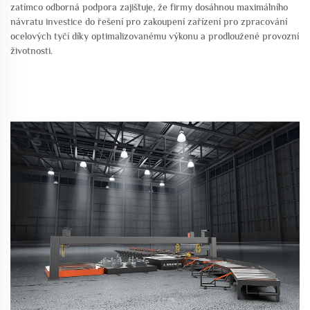
zatímco odborná podpora zajišťuje, že firmy dosáhnou maximálního
návratu investice do řešení pro zakoupení zařízení pro zpracování
ocelových tyčí díky optimalizovanému výkonu a prodloužené provozní
životnosti.