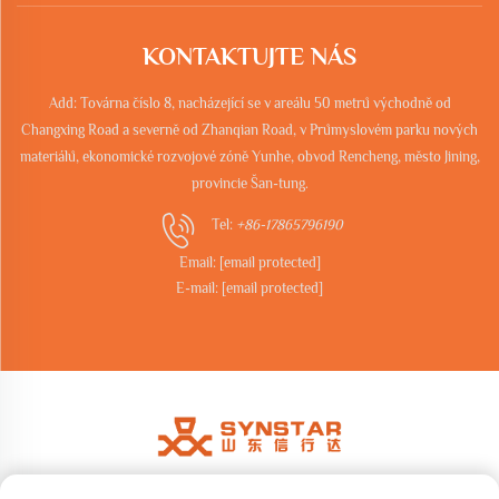
KONTAKTUJTE NÁS
Add: Továrna číslo 8, nacházející se v areálu 50 metrů východně od
Changxing Road a severně od Zhanqian Road, v Průmyslovém parku nových
materiálů, ekonomické rozvojové zóně Yunhe, obvod Rencheng, město Jining,
provincie Šan-tung.
Tel:
+86-17865796190
Email:
[email protected]
E-mail:
[email protected]