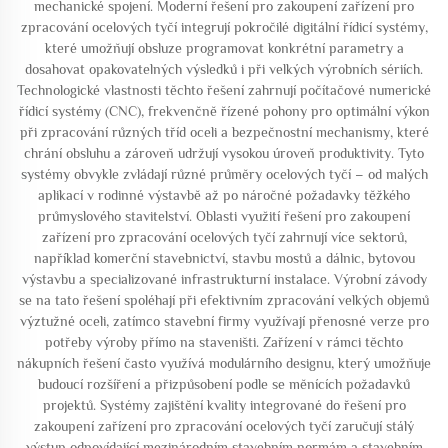
mechanické spojení. Moderní řešení pro zakoupení zařízení pro
zpracování ocelových tyčí integrují pokročilé digitální řídicí systémy,
které umožňují obsluze programovat konkrétní parametry a
dosahovat opakovatelných výsledků i při velkých výrobních sériích.
Technologické vlastnosti těchto řešení zahrnují počítačové numerické
řídicí systémy (CNC), frekvenčně řízené pohony pro optimální výkon
při zpracování různých tříd oceli a bezpečnostní mechanismy, které
chrání obsluhu a zároveň udržují vysokou úroveň produktivity. Tyto
systémy obvykle zvládají různé průměry ocelových tyčí – od malých
aplikací v rodinné výstavbě až po náročné požadavky těžkého
průmyslového stavitelství. Oblasti využití řešení pro zakoupení
zařízení pro zpracování ocelových tyčí zahrnují více sektorů,
například komerční stavebnictví, stavbu mostů a dálnic, bytovou
výstavbu a specializované infrastrukturní instalace. Výrobní závody
se na tato řešení spoléhají při efektivním zpracování velkých objemů
výztužné oceli, zatímco stavební firmy využívají přenosné verze pro
potřeby výroby přímo na staveništi. Zařízení v rámci těchto
nákupních řešení často využívá modulárního designu, který umožňuje
budoucí rozšíření a přizpůsobení podle se měnících požadavků
projektů. Systémy zajištění kvality integrované do řešení pro
zakoupení zařízení pro zpracování ocelových tyčí zaručují stálý
výstup odpovídající mezinárodním stavebním normám a stavebním