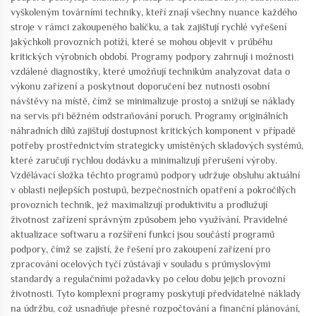
vyškoleným továrními techniky, kteří znají všechny nuance každého
stroje v rámci zakoupeného balíčku, a tak zajišťují rychlé vyřešení
jakýchkoli provozních potíží, které se mohou objevit v průběhu
kritických výrobních období. Programy podpory zahrnují i možnosti
vzdálené diagnostiky, které umožňují technikům analyzovat data o
výkonu zařízení a poskytnout doporučení bez nutnosti osobní
návštěvy na místě, čímž se minimalizuje prostoj a snižují se náklady
na servis při běžném odstraňování poruch. Programy originálních
náhradních dílů zajišťují dostupnost kritických komponent v případě
potřeby prostřednictvím strategicky umístěných skladových systémů,
které zaručují rychlou dodávku a minimalizují přerušení výroby.
Vzdělávací složka těchto programů podpory udržuje obsluhu aktuální
v oblasti nejlepších postupů, bezpečnostních opatření a pokročilých
provozních technik, jež maximalizují produktivitu a prodlužují
životnost zařízení správným způsobem jeho využívání. Pravidelné
aktualizace softwaru a rozšíření funkcí jsou součástí programů
podpory, čímž se zajistí, že řešení pro zakoupení zařízení pro
zpracování ocelových tyčí zůstávají v souladu s průmyslovými
standardy a regulačními požadavky po celou dobu jejich provozní
životnosti. Tyto komplexní programy poskytují předvídatelné náklady
na údržbu, což usnadňuje přesné rozpočtování a finanční plánování,