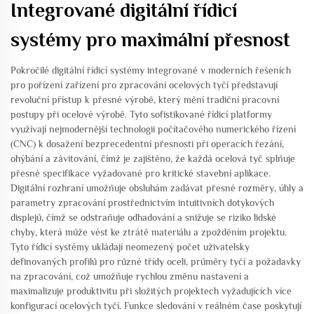
Integrované digitální řídicí
systémy pro maximální přesnost
Pokročilé digitální řídicí systémy integrované v moderních řešeních
pro pořízení zařízení pro zpracování ocelových tyčí představují
revoluční přístup k přesné výrobě, který mění tradiční pracovní
postupy při ocelové výrobě. Tyto sofistikované řídicí platformy
využívají nejmodernější technologii počítačového numerického řízení
(CNC) k dosažení bezprecedentní přesnosti při operacích řezání,
ohýbání a závitování, čímž je zajištěno, že každá ocelová tyč splňuje
přesné specifikace vyžadované pro kritické stavební aplikace.
Digitální rozhraní umožňuje obsluhám zadávat přesné rozměry, úhly a
parametry zpracování prostřednictvím intuitivních dotykových
displejů, čímž se odstraňuje odhadování a snižuje se riziko lidské
chyby, která může vést ke ztrátě materiálu a zpožděním projektu.
Tyto řídicí systémy ukládají neomezený počet uživatelsky
definovaných profilů pro různé třídy oceli, průměry tyčí a požadavky
na zpracování, což umožňuje rychlou změnu nastavení a
maximalizuje produktivitu při složitých projektech vyžadujících více
konfigurací ocelových tyčí. Funkce sledování v reálném čase poskytují