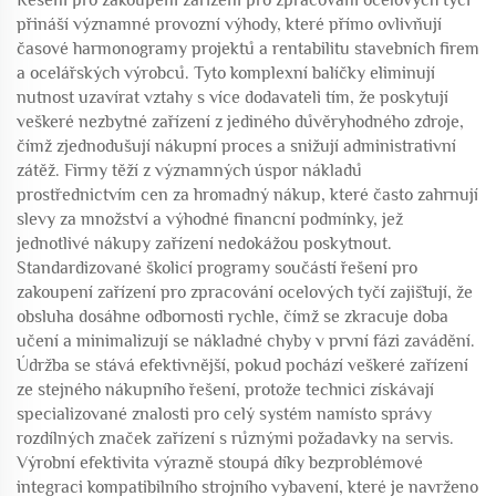
Řešení pro zakoupení zařízení pro zpracování ocelových tyčí
přináší významné provozní výhody, které přímo ovlivňují
časové harmonogramy projektů a rentabilitu stavebních firem
a ocelářských výrobců. Tyto komplexní balíčky eliminují
nutnost uzavírat vztahy s více dodavateli tím, že poskytují
veškeré nezbytné zařízení z jediného důvěryhodného zdroje,
čímž zjednodušují nákupní proces a snižují administrativní
zátěž. Firmy těží z významných úspor nákladů
prostřednictvím cen za hromadný nákup, které často zahrnují
slevy za množství a výhodné financní podmínky, jež
jednotlivé nákupy zařízení nedokážou poskytnout.
Standardizované školicí programy součástí řešení pro
zakoupení zařízení pro zpracování ocelových tyčí zajišťují, že
obsluha dosáhne odbornosti rychle, čímž se zkracuje doba
učení a minimalizují se nákladné chyby v první fázi zavádění.
Údržba se stává efektivnější, pokud pochází veškeré zařízení
ze stejného nákupního řešení, protože technici získávají
specializované znalosti pro celý systém namísto správy
rozdílných značek zařízení s různými požadavky na servis.
Výrobní efektivita výrazně stoupá díky bezproblémové
integraci kompatibilního strojního vybavení, které je navrženo