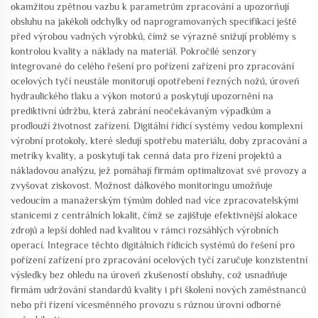
okamžitou zpětnou vazbu k parametrům zpracování a upozorňují
obsluhu na jakékoli odchylky od naprogramovaných specifikací ještě
před výrobou vadných výrobků, čímž se výrazně snižují problémy s
kontrolou kvality a náklady na materiál. Pokročilé senzory
integrované do celého řešení pro pořízení zařízení pro zpracování
ocelových tyčí neustále monitorují opotřebení řezných nožů, úroveň
hydraulického tlaku a výkon motorů a poskytují upozornění na
prediktivní údržbu, která zabrání neočekávaným výpadkům a
prodlouží životnost zařízení. Digitální řídicí systémy vedou komplexní
výrobní protokoly, které sledují spotřebu materiálu, doby zpracování a
metriky kvality, a poskytují tak cenná data pro řízení projektů a
nákladovou analýzu, jež pomáhají firmám optimalizovat své provozy a
zvyšovat ziskovost. Možnost dálkového monitoringu umožňuje
vedoucím a manažerským týmům dohled nad více zpracovatelskými
stanicemi z centrálních lokalit, čímž se zajišťuje efektivnější alokace
zdrojů a lepší dohled nad kvalitou v rámci rozsáhlých výrobních
operací. Integrace těchto digitálních řídicích systémů do řešení pro
pořízení zařízení pro zpracování ocelových tyčí zaručuje konzistentní
výsledky bez ohledu na úroveň zkušeností obsluhy, což usnadňuje
firmám udržování standardů kvality i při školení nových zaměstnanců
nebo při řízení vícesměnného provozu s různou úrovní odborné