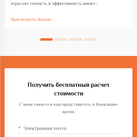
отраслях точность и эффективность имеют
первостепенное значение при выполнении проектов по
изготовлению тяжелых металлоконструкций.
Просмотреть больше
Крупногабаритный гибочный станок представляет собой
важную инвестицию для предприятий, работающих с
крупными...
Получить бесплатный расчет
стоимости
С вами свяжется наш представитель в ближайшее
время.
Электронная почта