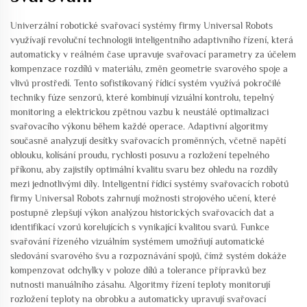
Univerzální robotické svařovací systémy firmy Universal Robots
využívají revoluční technologii inteligentního adaptivního řízení, která
automaticky v reálném čase upravuje svařovací parametry za účelem
kompenzace rozdílů v materiálu, změn geometrie svarového spoje a
vlivů prostředí. Tento sofistikovaný řídicí systém využívá pokročilé
techniky fúze senzorů, které kombinují vizuální kontrolu, tepelný
monitoring a elektrickou zpětnou vazbu k neustálé optimalizaci
svařovacího výkonu během každé operace. Adaptivní algoritmy
současně analyzují desítky svařovacích proměnných, včetně napětí
oblouku, kolísání proudu, rychlosti posuvu a rozložení tepelného
příkonu, aby zajistily optimální kvalitu svaru bez ohledu na rozdíly
mezi jednotlivými díly. Inteligentní řídicí systémy svařovacích robotů
firmy Universal Robots zahrnují možnosti strojového učení, které
postupně zlepšují výkon analýzou historických svařovacích dat a
identifikací vzorů korelujících s vynikající kvalitou svarů. Funkce
svařování řízeného vizuálním systémem umožňují automatické
sledování svarového švu a rozpoznávání spojů, čímž systém dokáže
kompenzovat odchylky v poloze dílů a tolerance přípravků bez
nutnosti manuálního zásahu. Algoritmy řízení teploty monitorují
rozložení teploty na obrobku a automaticky upravují svařovací