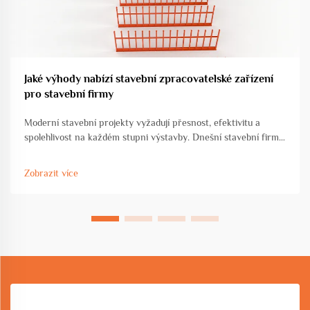
Jaké výhody nabízí stavební zpracovatelské zařízení
pro stavební firmy
Moderní stavební projekty vyžadují přesnost, efektivitu a
spolehlivost na každém stupni výstavby. Dnešní stavební firmy
čelí rostoucímu tlaku, aby dodaly vysoce kvalitní stavby v
těsných termínech, a zároveň zachovaly nákladovou efektivitu
Zobrazit více
a bezpeč...