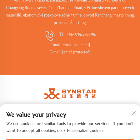
Add: Továrna číslo 8, nacházející se v areálu 50 metrů východně od
Changxing Road a severně od Zhanqian Road, v Průmyslovém parku nových
materiálů, ekonomické rozvojové zóně Yunhe, obvod Rencheng, město Jining,
provincie Šan-tung.
Tel:
+86-17865796190
Email:
[email protected]
E-mail:
[email protected]
We value your privacy
Copyright © 2026 Shandong synstar Intelligent Technology Co., Ltd.
Všechna práva vyhrazena. -
Zásady ochrany soukromí
We use cookies and similar tools to provide our services. If you don't
want to accept all cookies, click Personalize cookies.