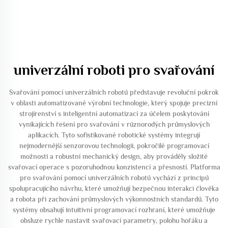
univerzální roboti pro svařování
Svařování pomocí univerzálních robotů představuje revoluční pokrok
v oblasti automatizované výrobní technologie, který spojuje precizní
strojírenství s inteligentní automatizací za účelem poskytování
vynikajících řešení pro svařování v různorodých průmyslových
aplikacích. Tyto sofistikované robotické systémy integrují
nejmodernější senzorovou technologii, pokročilé programovací
možnosti a robustní mechanický design, aby prováděly složité
svařovací operace s pozoruhodnou konzistencí a přesností. Platforma
pro svařování pomocí univerzálních robotů vychází z principů
spolupracujícího návrhu, které umožňují bezpečnou interakci člověka
a robota při zachování průmyslových výkonnostních standardů. Tyto
systémy obsahují intuitivní programovací rozhraní, které umožňuje
obsluze rychle nastavit svařovací parametry, polohu hořáku a