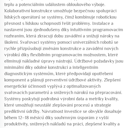
teplu a potenciálním událostem obloukového výboje.
Kolaborativní konstrukce umožňuje bezpečnou spolupráci
lidských operátorů se systémy, čímž kombinuje robotickou
přesnost s lidskou schopností řešit problémy. Instalace a
nastavení jsou zjednodušeny díky intuitivním programovacím
rozhraním, která zkracují dobu zavádění a snižují nároky na
školení. Svařovací systémy pomocí univerzálních robotů se
rychle přizpůsobují změnám konstrukce a zavádění nových
výrobků díky flexibilním programovacím možnostem, které
eliminují nákladné úpravy nástrojů. Údržbové požadavky jsou
minimální díky odolné konstrukci a inteligentním
diagnostickým systémům, které předpovídají opotřebení
komponent a plánují preventivní údržbové aktivity. Zlepšení
energetické účinnosti vyplývá z optimalizovaných
svařovacích parametrů a snížených nároků na přepracování.
Systémy poskytují podrobná výrobní data a metriky kvality,
které umožňují neustálé zlepšování procesů a strategie
prediktivní údržby. Návratnost investice se obvykle dosahuje
během 12–18 měsíců díky souhrnným úsporám z vyšší
produktivity, snížených nákladů na práci, zlepšené kvality a