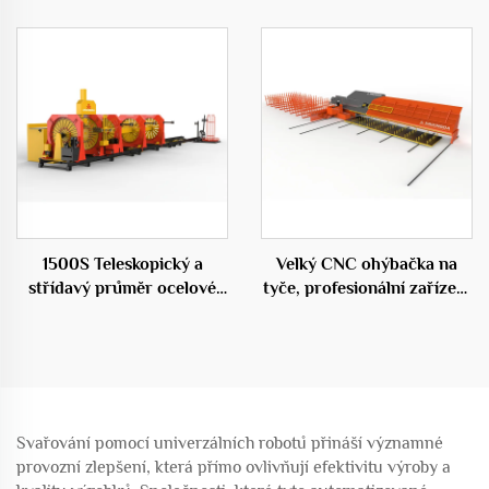
50C
1500S Teleskopický a
Velký CNC ohýbačka na
střídavý průměr ocelové
tyče, profesionální zařízení
klece válcovací svařovací
ve stavebnictví
stroj
Svařování pomocí univerzálních robotů přináší významné
provozní zlepšení, která přímo ovlivňují efektivitu výroby a