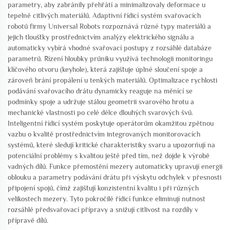
parametry, aby zabránily přehřátí a minimalizovaly deformace u
tepelně citlivých materiálů. Adaptivní řídicí systém svařovacích
robotů firmy Universal Robots rozpoznává různé typy materiálů a
jejich tloušťky prostřednictvím analýzy elektrického signálu a
automaticky vybírá vhodné svařovací postupy z rozsáhlé databáze
parametrů. Řízení hloubky průniku využívá technologii monitoringu
klíčového otvoru (keyhole), která zajišťuje úplné sloučení spoje a
zároveň brání propálení u tenkých materiálů. Optimalizace rychlosti
podávání svařovacího drátu dynamicky reaguje na měnící se
podmínky spoje a udržuje stálou geometrii svarového hrotu a
mechanické vlastnosti po celé délce dlouhých svarových švů.
Inteligentní řídicí systém poskytuje operátorům okamžitou zpětnou
vazbu o kvalitě prostřednictvím integrovaných monitorovacích
systémů, které sledují kritické charakteristiky svaru a upozorňují na
potenciální problémy s kvalitou ještě před tím, než dojde k výrobě
vadných dílů. Funkce přemostění mezery automaticky upravují energii
oblouku a parametry podávání drátu při výskytu odchylek v přesnosti
připojení spojů, čímž zajišťují konzistentní kvalitu i při různých
velikostech mezery. Tyto pokročilé řídicí funkce eliminují nutnost
rozsáhlé předsvařovací přípravy a snižují citlivost na rozdíly v
přípravě dílů.