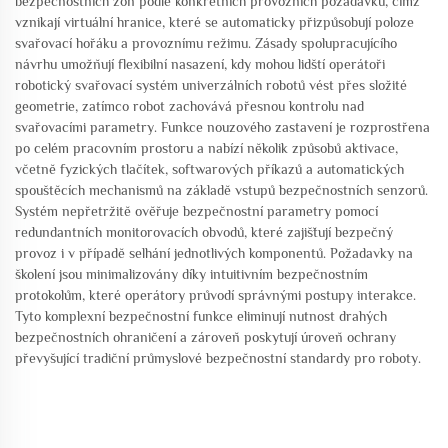
bezpečnostních zón podle konkrétních provozních požadavků, čímž
vznikají virtuální hranice, které se automaticky přizpůsobují poloze
svařovací hořáku a provoznímu režimu. Zásady spolupracujícího
návrhu umožňují flexibilní nasazení, kdy mohou lidští operátoři
robotický svařovací systém univerzálních robotů vést přes složité
geometrie, zatímco robot zachovává přesnou kontrolu nad
svařovacími parametry. Funkce nouzového zastavení je rozprostřena
po celém pracovním prostoru a nabízí několik způsobů aktivace,
včetně fyzických tlačítek, softwarových příkazů a automatických
spouštěcích mechanismů na základě vstupů bezpečnostních senzorů.
Systém nepřetržitě ověřuje bezpečnostní parametry pomocí
redundantních monitorovacích obvodů, které zajišťují bezpečný
provoz i v případě selhání jednotlivých komponentů. Požadavky na
školení jsou minimalizovány díky intuitivním bezpečnostním
protokolům, které operátory průvodí správnými postupy interakce.
Tyto komplexní bezpečnostní funkce eliminují nutnost drahých
bezpečnostních ohraničení a zároveň poskytují úroveň ochrany
převyšující tradiční průmyslové bezpečnostní standardy pro roboty.