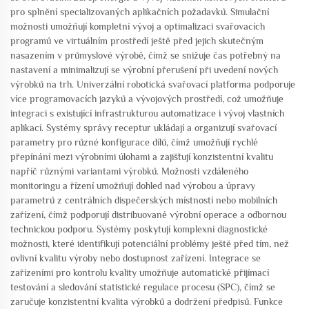
pro splnění specializovaných aplikačních požadavků. Simulační
možnosti umožňují kompletní vývoj a optimalizaci svařovacích
programů ve virtuálním prostředí ještě před jejich skutečným
nasazením v průmyslové výrobě, čímž se snižuje čas potřebný na
nastavení a minimalizují se výrobní přerušení při uvedení nových
výrobků na trh. Univerzální robotická svařovací platforma podporuje
více programovacích jazyků a vývojových prostředí, což umožňuje
integraci s existující infrastrukturou automatizace i vývoj vlastních
aplikací. Systémy správy receptur ukládají a organizují svařovací
parametry pro různé konfigurace dílů, čímž umožňují rychlé
přepínání mezi výrobními úlohami a zajišťují konzistentní kvalitu
napříč různými variantami výrobků. Možnosti vzdáleného
monitoringu a řízení umožňují dohled nad výrobou a úpravy
parametrů z centrálních dispečerských místností nebo mobilních
zařízení, čímž podporují distribuované výrobní operace a odbornou
technickou podporu. Systémy poskytují komplexní diagnostické
možnosti, které identifikují potenciální problémy ještě před tím, než
ovlivní kvalitu výroby nebo dostupnost zařízení. Integrace se
zařízeními pro kontrolu kvality umožňuje automatické přijímací
testování a sledování statistické regulace procesu (SPC), čímž se
zaručuje konzistentní kvalita výrobků a dodržení předpisů. Funkce