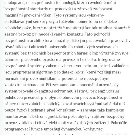
spolupracující bezpečnostní technologii, která revolučně mění
bezpečnostní standardy na pracovišti a zároveň zachovává
maximální provozní výkon. Tyto systémy jsou vybaveny
sofistikovanými senzory síly a točivého momentu po celé délce
robotické paže, které nepřetržitě monitorují kontaktní síly a okamžitě
zastaví provoz při neočekávaném kontaktu. Tato pokročilá
bezpečnostní architektura umožňuje lidským pracovníkům pracovat v
těsné blízkosti aktivních univerzálních robotických svařovacích
systémů bez tradičních bezpečnostních bariér, čímž výrazně zvyšuje
účinnost pracovního prostoru a provozní flexibilitu. Integrované
bezpečnostní systémy zahrnují vícevrstvou ochranu, jejímž základem
jsou proprietární algoritmy pro detekci kolizí, které rozlišují mezi
normálními provozními silami a potenciálně nebezpečnými
kontaktními situacemi. Při zaznamenání abnormální úrovně síly
systém provede okamžitou ochrannou zástavu, přičemž udržuje
polohovou přesnost pro plynulé obnovení provozu. Bezpečnostní
rámec univerzálních robotických svařovacích systémů sahá dál než
pouze fyzická ochrana před kontaktem – zahrnuje také komplexní
monitorování elektromagnetického pole, aby byl zajištěn bezpečný
provoz v blízkosti citlivé elektroniky a lékařských zařízení. Pokročilé
programovací funkce umožňují dynamickou konfiguraci