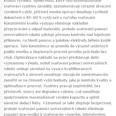
kvalitu výrobků. Společnosti, které tyto automatizované
svařovací systémy zavádějí, zaznamenávají výrazné zkrácení
výrobních cyklů, přičemž mnoho operací dosahuje rychlosti
dokončení o 40–60 % vyšší než u ručního svařování.
Konzistentní kvalita výstupu eliminuje nákladné
přepracování a odpad materiálu, protože svařování pomocí
univerzálních robotů udržuje přesnou kontrolu nad tepelným
příkonem, rychlostí posuvu a polohou elektrody během každé
operace. Tato konzistence se promítá do výrazně snížených
podílů zmetku a zlepšených procent prvního průchodu bez
chyb. Optimalizace nákladů na práci představuje další
významnou výhodu, neboť svařování pomocí univerzálních
robotů snižuje závislost na vysoce kvalifikovaných
svařovačích a zároveň umožňuje stávajícím zaměstnancům
zaměřit se na činnosti vyšší hodnoty, jako je kontrola kvality a
optimalizace procesů. Systémy pracují nepřetržitě, bez
přestávek, únavy ani degradace výkonu, což umožňuje
společnostem maximalizovat výrobní kapacitu a splnit
náročné dodací lhůty. Významně se také zlepšuje bezpečnost,
protože svařování pomocí univerzálních robotů eliminuje
expozici pracovníků k svařovacím výparům, intenzivnímu