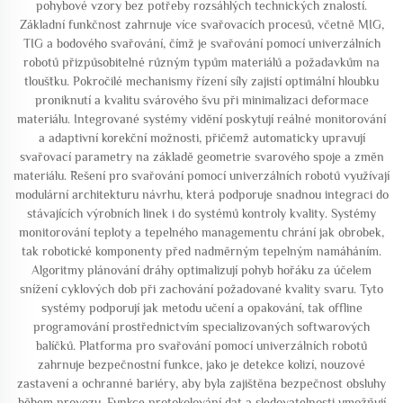
pohybové vzory bez potřeby rozsáhlých technických znalostí.
Základní funkčnost zahrnuje více svařovacích procesů, včetně MIG,
TIG a bodového svařování, čímž je svařování pomocí univerzálních
robotů přizpůsobitelné různým typům materiálů a požadavkům na
tloušťku. Pokročilé mechanismy řízení síly zajistí optimální hloubku
proniknutí a kvalitu svárového švu při minimalizaci deformace
materiálu. Integrované systémy vidění poskytují reálné monitorování
a adaptivní korekční možnosti, přičemž automaticky upravují
svařovací parametry na základě geometrie svarového spoje a změn
materiálu. Řešení pro svařování pomocí univerzálních robotů využívají
modulární architekturu návrhu, která podporuje snadnou integraci do
stávajících výrobních linek i do systémů kontroly kvality. Systémy
monitorování teploty a tepelného managementu chrání jak obrobek,
tak robotické komponenty před nadměrným tepelným namáháním.
Algoritmy plánování dráhy optimalizují pohyb hořáku za účelem
snížení cyklových dob při zachování požadované kvality svaru. Tyto
systémy podporují jak metodu učení a opakování, tak offline
programování prostřednictvím specializovaných softwarových
balíčků. Platforma pro svařování pomocí univerzálních robotů
zahrnuje bezpečnostní funkce, jako je detekce kolizí, nouzové
zastavení a ochranné bariéry, aby byla zajištěna bezpečnost obsluhy
během provozu. Funkce protokolování dat a sledovatelnosti umožňují