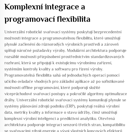
Komplexní integrace a
programovací flexibilita
Univerzální robotické svařovací systémy poskytují bezprecedentní
možnosti integrace a programovatelnou flexibilitu, které umožňují
plynulé začlenění do různorodých výrobních prostředí a zároveň
splňují náročné požadavky výroby. Modulární architektura podporuje
rozsáhlé možnosti přizpůsobení prostřednictvím standardizovaných
rozhraní, která se připojují k existujícímu výrobnímu zařízení,
systémům kontroly kvality a softwaru pro řízení výroby.
Programovatelná flexibilita sahá od jednoduchých operací pomocí
učícího ovladače vhodných pro základní aplikace až po sofistikované
možnosti offline programování, které podporují složité
víceprůchodové svařovací postupy a pokročilé algoritmy optimalizace
dráhy. Univerzální robotické svařovací systémy komunikují plynule se
systémy plánování zdrojů podniku (ERP), poskytují reálná výrobní
data, metriky kvality a informace o stavu údržby, čímž umožňují
komplexní výrobní inteligenci a prediktivní analytiku. Otevřená
architektura podporuje integraci senzorů třetích stran, kompatibilitu
se svařovacími zdroji energie a vývoj vlastních koncových efektorů