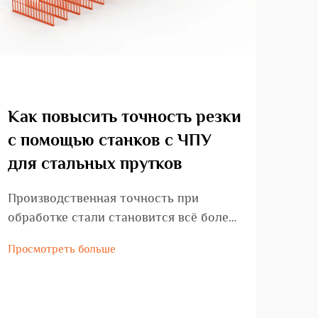
Как повысить точность резки
Ка
с помощью станков с ЧПУ
ги
для стальных прутков
хом
ст
Производственная точность при
обработке стали становится всё более
Стр
важной, поскольку отрасли требуют
в зн
Просмотреть больше
более высоких стандартов качества и
желе
Прос
меньших допусков. Станки с ЧПУ для
тре
обработки стальных прутков
подг
представляют собой значительный шаг
Гибо