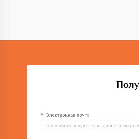
испытывают все большее давление в
плане сдачи высококачественных
объектов в жесткие сроки при
одновременном соблюдении
экономической целесообразности и
безопасности...
Полу
Электронная почта