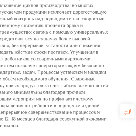
кращение циклов производства: во многих
ыпускаемой продукции исключает дорогостоящую
очный контроль над подводом тепла, скоростью
ственному снижению процента брака и
 преимущество: сварка с помощью универсальных
средоточиться на задачах более высокой
ывно, без перерывов, усталости или снижения
юдать жёсткие сроки поставок. Улучшения в
кт работников со сварочными аэрозолями,
систем позволяет операторам-людям безопасно
андартных задач. Процессы установки и наладки
 объём необходимого обучения. Сварочные
ку новых продуктов за счёт гибких возможностей
иванию минимальны благодаря прочной
ующим мероприятия по профилактическому
окращения потребности в переделке изделий.
 непрерывное совершенствование процессов и
е 12–18 месяцев благодаря совокупной экономии
ериалов.