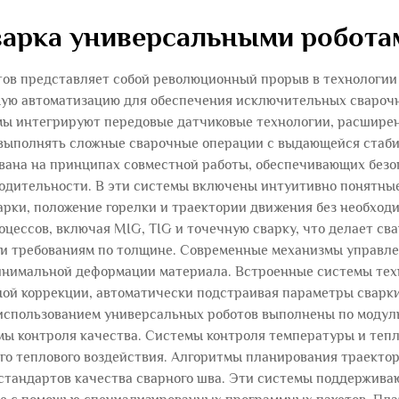
варка универсальными робота
ов представляет собой революционный прорыв в технологии
ую автоматизацию для обеспечения исключительных сваро
мы интегрируют передовые датчиковые технологии, расшир
 выполнять сложные сварочные операции с выдающейся стаби
вана на принципах совместной работы, обеспечивающих безоп
одительности. В эти системы включены интуитивно понятны
рки, положение горелки и траектории движения без необход
цессов, включая MIG, TIG и точечную сварку, что делает св
 и требованиям по толщине. Современные механизмы управле
инимальной деформации материала. Встроенные системы тех
ой коррекции, автоматически подстраивая параметры сварки
 использованием универсальных роботов выполнены по модуль
ы контроля качества. Системы контроля температуры и теп
ого теплового воздействия. Алгоритмы планирования траект
стандартов качества сварного шва. Эти системы поддержива