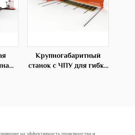
ая
Крупногабаритный
ина
станок с ЧПУ для гибки
ов из
прутков,
ьев
профессиональное
метра
оборудование в
строительной области
лияющие на эффективность производства и