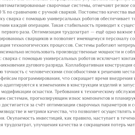
автоматизированные сварочные системы, отмечают резкое со
 % по сравнению с ручной сваркой. Постоянство качества в
ьку сварка с помощью универсальных роботов обеспечивает т
нии каждой операции. Такая стабильность приводит к суще
 первого раза. Оптимизация трудозатрат — ещё одно важное
ированных сварщиков и позволяет имеющемуся персоналу со
изация технологических процессов. Системы работают непрер
аксимально использовать производственные мощности и собл
: сварка с помощью универсальных роботов исключает конта
икновения дугового разряда. Коллаборативная конструкция 
ую точность с человеческими способностями к решению нест
фейсам программирования, что сокращает время внедрения и
о адаптируются к изменениям в конструкции изделий и запус
модификации оснастки. Требования к техническому обслуж
ким системам, прогнозирующим износ компонентов и планир
достигается за счёт оптимизации сварочных параметров и с
зводстве и метрики качества, что позволяет осуществлять
. Окупаемость инвестиций, как правило, наступает в течени
я трудозатрат, улучшения качества и сокращения потерь мат