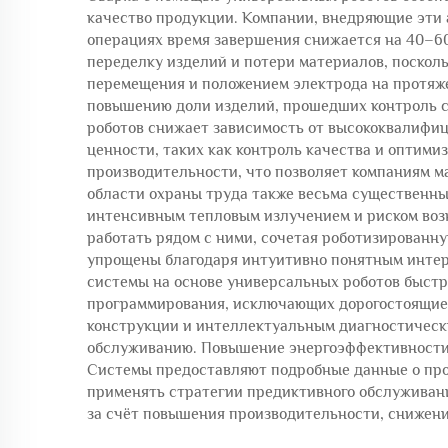
качество продукции. Компании, внедряющие эти 
операциях время завершения снижается на 40–60
переделку изделий и потери материалов, поскол
перемещения и положением электрода на протяже
повышению доли изделий, прошедших контроль с
роботов снижает зависимость от высококвалифиц
ценности, таких как контроль качества и оптим
производительности, что позволяет компаниям м
области охраны труда также весьма существенны
интенсивным тепловым излучением и риском возн
работать рядом с ними, сочетая роботизированн
упрощены благодаря интуитивно понятным интер
системы на основе универсальных роботов быстр
программирования, исключающих дорогостоящие 
конструкции и интеллектуальным диагностичес
обслуживанию. Повышение энергоэффективности 
Системы предоставляют подробные данные о прои
применять стратегии предиктивного обслуживания
за счёт повышения производительности, снижени