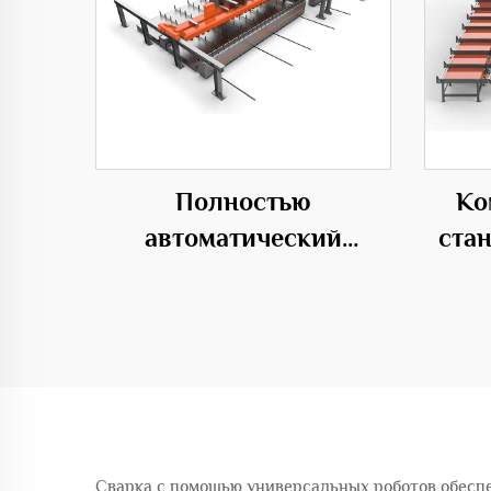
Полностью
Ко
автоматический
ста
горизонтальный центр
гибки 50C
Сварка с помощью универсальных роботов обесп