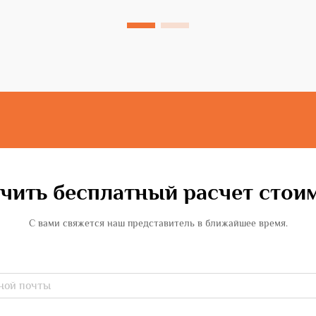
ключевым инструром для создания
последовательных изогнутых профилей
в металлообработке. Эти станки...
чить бесплатный расчет стои
С вами свяжется наш представитель в ближайшее время.