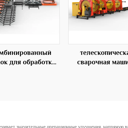
мбинированный
телескопическ
нок для обработки
сварочная маш
арматуры
1500S для каркас
стальных прут
переменного диа
ечивает значительные операционные улучшения, напрямую в