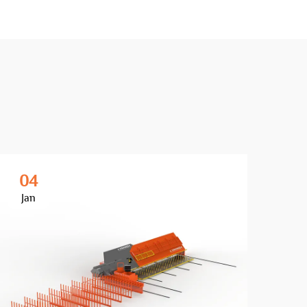
04
2
Jan
Fe