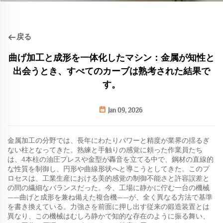
戻る
曲げ加工と成形を一体化したマシン：金属が知性と
出会うとき、すべてのカーブは熟考された結果で
す。
Jan 09, 2026
金属加工の分野では、長年にわたりパワーと精度が業界の揺るぎ
ない柱となってきた。熟練と手触りの感覚に頼った作業員たち
は、4本柱の油圧プレスや金型が轟音を立てる中で、鋼材の直線的
な性質を制御し、円形や曲線形状へと導こうとしてきた。このプ
ロセスは、工業生産における美的感覚の制御不能さと許容誤差と
の間の繊細なバランスだった。今、工場に静かに佇む一台の機械
——曲げと成形を兼ね備えた複合機——が、全く異なる方法で基準
を書き換えている。力強さを前面に押し出す従来の鍛造装置とは
異なり、この機械はむしろ静かで知的な存在のように振る舞い、