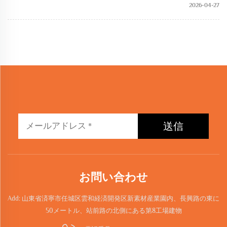
2026-04-27
送信
お問い合わせ
Add: 山東省済寧市任城区雲和経済開発区新素材産業園内、長興路の東に
50メートル、站前路の北側にある第8工場建物