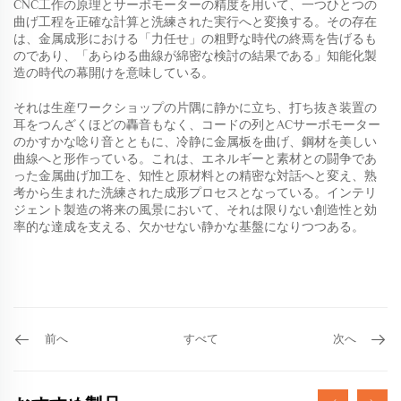
CNC工作の原理とサーボモーターの精度を用いて、一つひとつの
曲げ工程を正確な計算と洗練された実行へと変換する。その存在
は、金属成形における「力任せ」の粗野な時代の終焉を告げるも
のであり、「あらゆる曲線が綿密な検討の結果である」知能化製
造の時代の幕開けを意味している。
それは生産ワークショップの片隅に静かに立ち、打ち抜き装置の
耳をつんざくほどの轟音もなく、コードの列とACサーボモーター
のかすかな唸り音とともに、冷静に金属板を曲げ、鋼材を美しい
曲線へと形作っている。これは、エネルギーと素材との闘争であ
った金属曲げ加工を、知性と原材料との精密な対話へと変え、熟
考から生まれた洗練された成形プロセスとなっている。インテリ
ジェント製造の将来の風景において、それは限りない創造性と効
率的な達成を支える、欠かせない静かな基盤になりつつある。
前へ
すべて
次へ