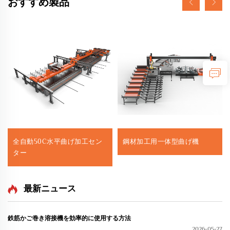
おすすめ製品
全自動50C水平曲げ加工セン
鋼材加工用一体型曲げ機
ター
最新ニュース
鉄筋かご巻き溶接機を効率的に使用する方法
2026-05-27