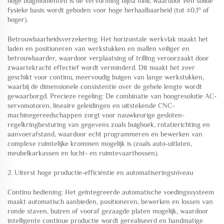
hoge buigmomenten is de vervorming bijna nihil, waardoor een solide
fysieke basis wordt geboden voor hoge herhaalbaarheid (tot ±0,1° of
hoger).
Betrouwbaarheidsverzekering: Het horizontale werkvlak maakt het
laden en positioneren van werkstukken en mallen veiliger en
betrouwbaarder, waardoor verplaatsing of trilling veroorzaakt door
zwaartekracht effectief wordt verminderd. Dit maakt het zeer
geschikt voor continu, meervoudig buigen van lange werkstukken,
waarbij de dimensionele consistentie over de gehele lengte wordt
gewaarborgd. Precieze regeling: De combinatie van hoogresolutie AC-
servomotoren, lineaire geleidingen en uitstekende CNC-
machinegereedschappen zorgt voor nauwkeurige gesloten-
regelkringbesturing van gegevens zoals buighoek, rotatierichting en
aanvoerafstand, waardoor echt programmeren en bewerken van
complexe ruimtelijke krommen mogelijk is (zoals auto-uitlaten,
meubelkarkassen en lucht- en ruimtevaarthossen).
2. Uiterst hoge productie-efficiëntie en automatiseringsniveau
Continu bediening: Het geïntegreerde automatische voedingssysteem
maakt automatisch aanbieden, positioneren, bewerken en lossen van
ronde staven, buizen of vooraf gezaagde platen mogelijk, waardoor
intelligente continue productie wordt gerealiseerd en handmatige