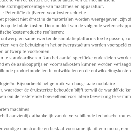
gedeelte van de kosten. De rationaliteit van de mechanische
tiële storingspercentage van machines en apparatuur.
t: Potentiële drijfveren voor kostenreductie
 project niet direct in de materialen worden weergegeven, zijn zi
d is op de totale kosten. Door middel van de volgende wetenschappe
ische kostenreductie realiseren:
h ontwerp en samenwerkende simulatieplatforms toe te passen, k
rken van de behuizing in het ontwerpstadium worden voorspeld e
ven ontwerp te voorkomen.
n te standaardiseren, kan het aantal specifieke onderdelen worde
id en de aankoopprijs en voorraadkosten kunnen worden verlaagd
llende productmodellen te ontwikkelen en de ontwikkelingskosten
gieën: Bijvoorbeeld het gebruik van hoog-taaie nodulaire
zer, waardoor de druksterkte behouden blijft terwijl de wanddikte k
ken om de resterende hoeveelheid voor latere bewerking te vermi
oorten machines
lt aanzienlijk afhankelijk van de verschillende technische routes
envoudige constructie en bestaat voornamelijk uit een motor, een