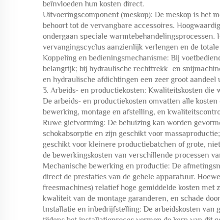
beïnvloeden hun kosten direct.
Uitvoeringscomponent (meskop): De meskop is het me
behoort tot de vervangbare accessoires. Hoogwaardi
ondergaan speciale warmtebehandelingsprocessen. Hoew
vervangingscyclus aanzienlijk verlengen en de totale
Koppeling en bedieningsmechanisme: Bij voetbediende 
belangrijk; bij hydraulische rechttrekk- en snijma
en hydraulische afdichtingen een zeer groot aandeel u
3. Arbeids- en productiekosten: Kwaliteitskosten die
De arbeids- en productiekosten omvatten alle kosten
bewerking, montage en afstelling, en kwaliteitscontro
Ruwe gietvorming: De behuizing kan worden gevormd
schokabsorptie en zijn geschikt voor massaproductie;
geschikt voor kleinere productiebatchen of grote, n
de bewerkingskosten van verschillende processen vari
Mechanische bewerking en productie: De afmetingsna
direct de prestaties van de gehele apparatuur. Hoe
freesmachines) relatief hoge gemiddelde kosten met 
kwaliteit van de montage garanderen, en schade do
Installatie en inbedrijfstelling: De arbeidskosten va