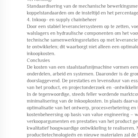
Standaardisering van de mechanische bewerkingsme
koppelstandaarden om de insteltijd en het percentag
4. Inkoop- en supply chainbeheer
Door een stabiel leveranciersysteem op te zetten, voe
walslagers en hydraulische componenten om het voord
technische samenwerkingsrelaties op met leveranci
te ontwikkelen; dit waarborgt niet alleen een optima
inkoopkosten.
Conclusies
De kosten van een staalstaafsnijmachine vormen een 
onderdelen, arbeid en systemen. Daaronder is de gro
doorslaggevend. De prestaties en levensduur van esse
van het product, en projectonderzoek en -ontwikkeli
In de tegenwoordige, steeds feller wordende marktco
minimalisering van de inkoopkosten. In plaats daarv
optimalisatie van het ontwerp, procesverbetering en i
kostenbeheersing op basis van value engineering – wa
verkoopargumenten en prestaties van het product ge
kwalitatief hoogwaardige ontwikkeling te realiseren
productietechnologieën en nieuwe materialen zal de