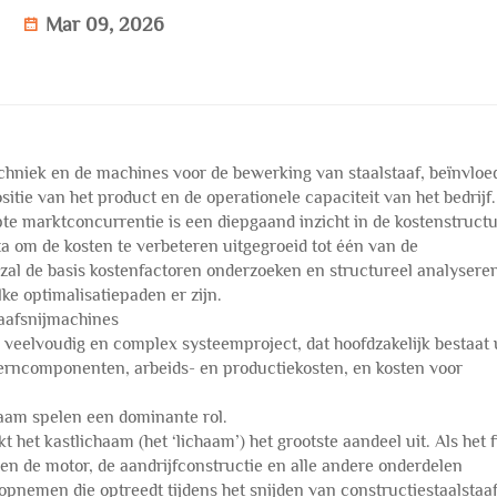
Mar 09, 2026
chniek en de machines voor de bewerking van staalstaaf, beïnvloe
itie van het product en de operationele capaciteit van het bedrijf.
te marktconcurrentie is een diepgaand inzicht in de kostenstruct
ta om de kosten te verbeteren uitgegroeid tot één van de
 zal de basis kostenfactoren onderzoeken en structureel analysere
ke optimalisatiepaden er zijn.
taafsnijmachines
veelvoudig en complex systeemproject, dat hoofdzakelijk bestaat 
 kerncomponenten, arbeids- en productiekosten, en kosten voor
haam spelen een dominante rol.
het kastlichaam (het ‘lichaam’) het grootste aandeel uit. Als het
en de motor, de aandrijfconstructie en alle andere onderdelen
opnemen die optreedt tijdens het snijden van constructiestaalstaa