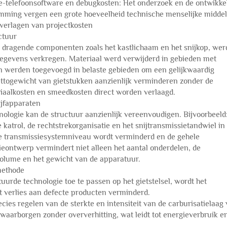
le-telefoonsoftware en debugkosten: Het onderzoek en de ontwikke
ming vergen een grote hoeveelheid technische menselijke middel
 verlagen van projectkosten
ctuur
n dragende componenten zoals het kastlichaam en het snijkop, we
gevens verkregen. Materiaal werd verwijderd in gebieden met
 werden toegevoegd in belaste gebieden om een gelijkwaardig
ttogewicht van gietstukken aanzienlijk verminderen zonder de
riaalkosten en smeedkosten direct worden verlaagd.
ijfapparaten
logie kan de structuur aanzienlijk vereenvoudigen. Bijvoorbeeld:
 katrol, de rechtstrekorganisatie en het snijtransmissietandwiel in
de transmissiesystemniveau wordt verminderd en de gehele
ieontwerp vermindert niet alleen het aantal onderdelen, de
volume en het gewicht van de apparatuur.
methode
rde technologie toe te passen op het gietstelsel, wordt het
 verlies aan defecte producten verminderd.
es regelen van de sterkte en intensiteit van de carburisatielaag
 waarborgen zonder oververhitting, wat leidt tot energieverbruik e