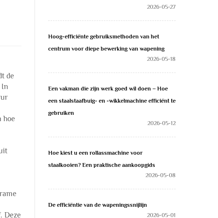
2026-05-27
Hoog-efficiënte gebruiksmethoden van het
centrum voor diepe bewerking van wapening
2026-05-18
dt de
 In
Een vakman die zijn werk goed wil doen – Hoe
uur
een staalstaafbuig- en -wikkelmachine efficiënt te
gebruiken
n hoe
2026-05-12
uit
Hoe kiest u een rollassmachine voor
staalkooien? Een praktische aankoopgids
2026-05-08
 frame
De efficiëntie van de wapeningssnijlijn
f. Deze
2026-05-01