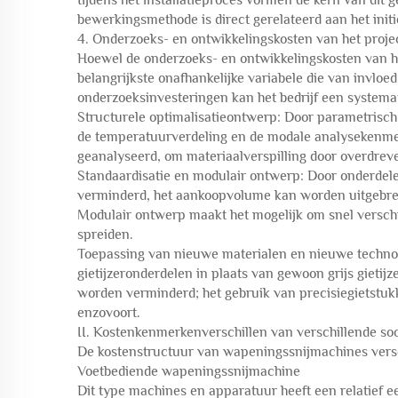
tijdens het installatieproces vormen de kern van dit 
bewerkingsmethode is direct gerelateerd aan het ini
4. Onderzoeks- en ontwikkelingskosten van het projec
Hoewel de onderzoeks- en ontwikkelingskosten van het
belangrijkste onafhankelijke variabele die van invloe
onderzoeksinvesteringen kan het bedrijf een systemat
Structurele optimalisatieontwerp: Door parametrisc
de temperatuurverdeling en de modale analysekenme
geanalyseerd, om materiaalverspilling door overdre
Standaardisatie en modulair ontwerp: Door onderdele
verminderd, het aankoopvolume kan worden uitgebre
Modulair ontwerp maakt het mogelijk om snel verschi
spreiden.
Toepassing van nieuwe materialen en nieuwe technolo
gietijzeronderdelen in plaats van gewoon grijs gietij
worden verminderd; het gebruik van precisiegietstuk
enzovoort.
II. Kostenkenmerkenverschillen van verschillende s
De kostenstructuur van wapeningssnijmachines verschi
Voetbediende wapeningssnijmachine
Dit type machines en apparatuur heeft een relatief e