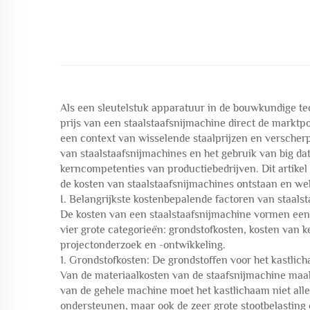
Als een sleutelstuk apparatuur in de bouwkundige te
prijs van een staalstaafsnijmachine direct de marktpos
een context van wisselende staalprijzen en verscherp
van staalstaafsnijmachines en het gebruik van big da
kerncompetenties van productiebedrijven. Dit artikel
de kosten van staalstaafsnijmachines ontstaan en wel
I. Belangrijkste kostenbepalende factoren van staals
De kosten van een staalstaafsnijmachine vormen een 
vier grote categorieën: grondstofkosten, kosten van
projectonderzoek en -ontwikkeling.
1. Grondstofkosten: De grondstoffen voor het kastlic
Van de materiaalkosten van de staafsnijmachine maakt 
van de gehele machine moet het kastlichaam niet alle
ondersteunen, maar ook de zeer grote stootbelasting 