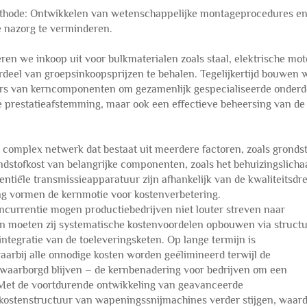
thode: Ontwikkelen van wetenschappelijke montageprocedures e
e nazorg te verminderen.
ren we inkoop uit voor bulkmaterialen zoals staal, elektrische mot
eel van groepsinkoopsprijzen te behalen. Tegelijkertijd bouwen 
ers van kerncomponenten om gezamenlijk gespecialiseerde onderd
le prestatieafstemming, maar ook een effectieve beheersing van de
complex netwerk dat bestaat uit meerdere factoren, zoals grondst
ndstofkost van belangrijke componenten, zoals het behuizingslich
ntiële transmissieapparatuur zijn afhankelijk van de kwaliteitsd
ng vormen de kernmotie voor kostenverbetering.
ncurrentie mogen productiebedrijven niet louter streven naar
an moeten zij systematische kostenvoordelen opbouwen via structu
ntegratie van de toeleveringsketen. Op lange termijn is
arbij alle onnodige kosten worden geëlimineerd terwijl de
waarborgd blijven – de kernbenadering voor bedrijven om een
. Met de voortdurende ontwikkeling van geavanceerde
 kostenstructuur van wapeningssnijmachines verder stijgen, waar