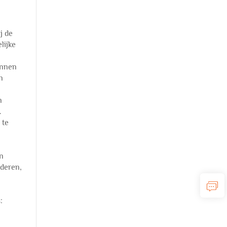
j de
lijke
unnen
n
n
.
 te
an
nderen,
: