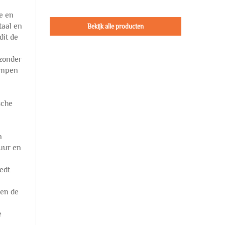
e en
taal en
Bekijk alle producten
dit de
jzonder
pompen
sche
n
tuur en
edt
 en de
e