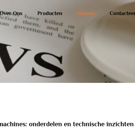
Over Ons
Producten
Nieuws
Contactee
machines: onderdelen en technische inzichten