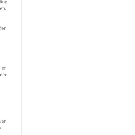
ling
en.
rden
 er
 één
 van
n