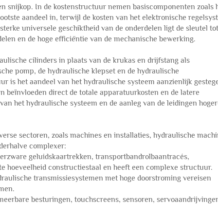
en snijkop. In de kostenstructuur nemen basiscomponenten zoals 
otste aandeel in, terwijl de kosten van het elektronische regelsy
 sterke universele geschiktheid van de onderdelen ligt de sleutel to
delen en de hoge efficiëntie van de mechanische bewerking.
lische cilinders in plaats van de krukas en drijfstang als
che pomp, de hydraulische klepset en de hydraulische
uur is het aandeel van het hydraulische systeem aanzienlijk gesteg
en beïnvloeden direct de totale apparatuurkosten en de latere
g van het hydraulische systeem en de aanleg van de leidingen hoge
iverse sectoren, zoals machines en installaties, hydraulische mach
 derhalve complexer:
rzware geluidskaartrekken, transportbandrolbaantracés,
e hoeveelheid constructiestaal en heeft een complexe structuur.
draulische transmissiesystemen met hoge doorstroming vereisen
men.
eerbare besturingen, touchscreens, sensoren, servoaandrijvingen