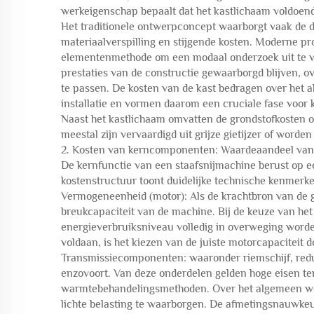
werkeigenschap bepaalt dat het kastlichaam voldoende
Het traditionele ontwerpconcept waarborgt vaak de dru
materiaalverspilling en stijgende kosten. Moderne p
elementenmethode om een modaal onderzoek uit te vo
prestaties van de constructie gewaarborgd blijven, o
te passen. De kosten van de kast bedragen over het 
installatie en vormen daarom een cruciale fase voor 
Naast het kastlichaam omvatten de grondstofkosten o
meestal zijn vervaardigd uit grijze gietijzer of worde
2. Kosten van kerncomponenten: Waardeaandeel van 
De kernfunctie van een staafsnijmachine berust op 
kostenstructuur toont duidelijke technische kenmerk
Vermogeneenheid (motor): Als de krachtbron van de 
breukcapaciteit van de machine. Bij de keuze van he
energieverbruiksniveau volledig in overweging word
voldaan, is het kiezen van de juiste motorcapaciteit 
Transmissiecomponenten: waaronder riemschijf, reduct
enzovoort. Van deze onderdelen gelden hoge eisen t
warmtebehandelingsmethoden. Over het algemeen word
lichte belasting te waarborgen. De afmetingsnauwkeu