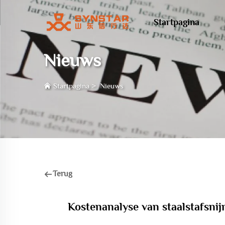
Startpagina
Nieuws
Startpagina
>
Nieuws
Terug
Kostenanalyse van staalstafsnij