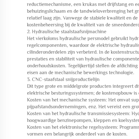
reductiemechanisme, een krukas met drijfstang en e
behuizingslichaam en de tandwieloverbrenging het gro
relatief laag zijn. Vanwege de stabiele kwaliteit en de
kostenbeheersing bij de kwaliteit van de smeedonder
2. Hydraulische staalstaafsnijmachine
Het vierkoloms hydraulische persmodel gebruikt hydrau
regelcomponenten, waardoor de elektrische hydraulis
cilinderonderdelen zijn verbeterd. In de kostenstruct
prestaties en stabiliteit van hydraulische component
onderhoudskosten. Tegelijkertijd stellen de afdichtin
eisen aan de mechanische bewerkings technologie.
3. CNC-staafstaal snijproductielijn
Dit type grote en middelgrote producten integreert d
elektrische besturingssystemen; de kostenopbouw is
Kosten van het mechanische systeem: Het omvat supe
pijpafstandsondernemingen, enz. Het vereist een grot
Kosten van het hydraulische transmissiesysteem: Hy
hoogwaardige benzinepompen, kleppen en koelsyste
Kosten van het elektronische regelsysteem: Programm
vormen een belangrijk onderdeel van de kosten.