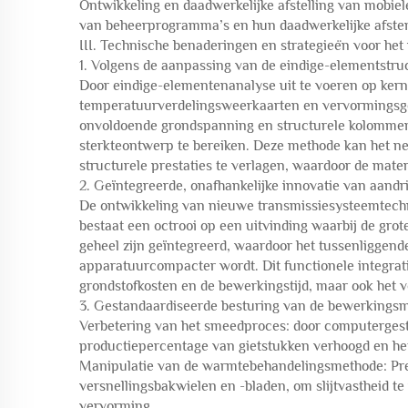
Ontwikkeling en daadwerkelijke afstelling van mobie
van beheerprogramma’s en hun daadwerkelijke afstem
III. Technische benaderingen en strategieën voor het
1. Volgens de aanpassing van de eindige-elementstru
Door eindige-elementenanalyse uit te voeren op ker
temperatuurverdelingsweerkaarten en vervormingsge
onvoldoende grondspanning en structurele kolommen
sterkteontwerp te bereiken. Deze methode kan het ne
structurele prestaties te verlagen, waardoor de mate
2. Geïntegreerde, onafhankelijke innovatie van aandr
De ontwikkeling van nieuwe transmissiesysteemtechno
bestaat een octrooi op een uitvinding waarbij de grote
geheel zijn geïntegreerd, waardoor het tussenliggen
apparatuurcompacter wordt. Dit functionele integrat
grondstofkosten en de bewerkingstijd, maar ook het 
3. Gestandaardiseerde besturing van de bewerkings
Verbetering van het smeedproces: door computergestuu
productiepercentage van gietstukken verhoogd en het
Manipulatie van de warmtebehandelingsmethode: Preci
versnellingsbakwielen en -bladen, om slijtvastheid te
vervorming.