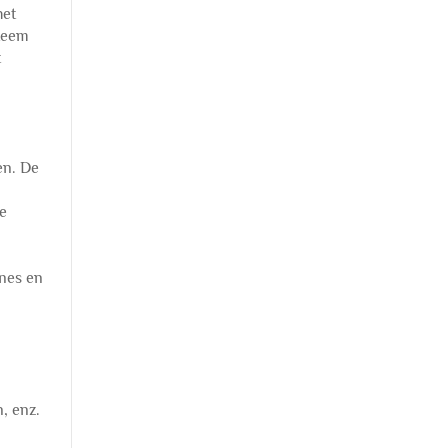
het
steem
t
en. De
re
ines en
, enz.