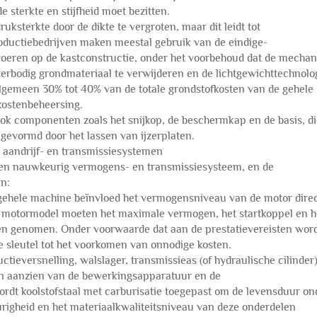
 sterkte en stijfheid moet bezitten.
ksterkte door de dikte te vergroten, maar dit leidt tot
roductiebedrijven maken meestal gebruik van de eindige-
eren op de kastconstructie, onder het voorbehoud dat de mechan
verbodig grondmateriaal te verwijderen en de lichtgewichttechnolo
algemeen 30% tot 40% van de totale grondstofkosten van de gehele
kostenbeheersing.
ok componenten zoals het snijkop, de beschermkap en de basis, di
n gevormd door het lassen van ijzerplaten.
aandrijf- en transmissiesystemen
een nauwkeurig vermogens- en transmissiesysteem, en de
en:
gehele machine beïnvloed het vermogensniveau van de motor direc
t motormodel moeten het maximale vermogen, het startkoppel en h
en genomen. Onder voorwaarde dat aan de prestatievereisten wor
de sleutel tot het voorkomen van onnodige kosten.
ieversnelling, walslager, transmissieas (of hydraulische cilinder)
en aanzien van de bewerkingsapparatuur en de
t koolstofstaal met carburisatie toegepast om de levensduur on
righeid en het materiaalkwaliteitsniveau van deze onderdelen