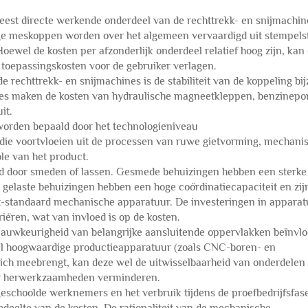
est directe werkende onderdeel van de rechttrekk- en snijmachin
ge meskoppen worden over het algemeen vervaardigd uit stempels
el de kosten per afzonderlijk onderdeel relatief hoog zijn, kan 
 toepassingskosten voor de gebruiker verlagen.
rechttrekk- en snijmachines is de stabiliteit van de koppeling bi
chines maken de kosten van hydraulische magneetkleppen, benzine
it.
 worden bepaald door het technologieniveau
 die voortvloeien uit de processen van ruwe gietvorming, mechani
le van het product.
 door smeden of lassen. Gesmede behuizingen hebben een sterke
 gelaste behuizingen hebben een hoge coördinatiecapaciteit en zij
iet-standaard mechanische apparatuur. De investeringen in appara
ëren, wat van invloed is op de kosten.
uwkeurigheid van belangrijke aansluitende oppervlakken beïnvlo
wel hoogwaardige productieapparatuur (zoals CNC-boren- en
zich meebrengt, kan deze wel de uitwisselbaarheid van onderdelen
or herwerkzaamheden verminderen.
n geschoolde werknemers en het verbruik tijdens de proefbedrijfsfas