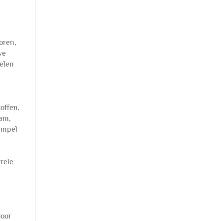
n
oren,
we
elen
offen,
aam,
rempel
rele
door