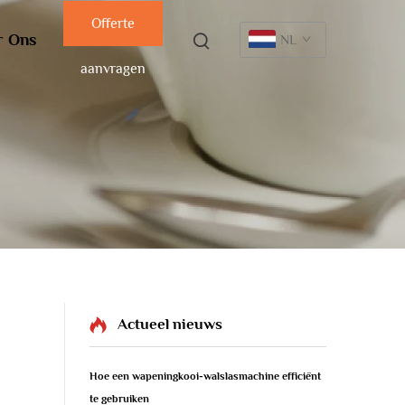
Offerte
r Ons
NL
aanvragen
Actueel nieuws
Hoe een wapeningkooi-walslasmachine efficiënt
te gebruiken