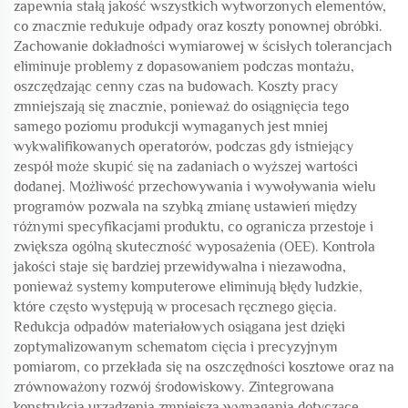
zapewnia stałą jakość wszystkich wytworzonych elementów,
co znacznie redukuje odpady oraz koszty ponownej obróbki.
Zachowanie dokładności wymiarowej w ścisłych tolerancjach
eliminuje problemy z dopasowaniem podczas montażu,
oszczędzając cenny czas na budowach. Koszty pracy
zmniejszają się znacznie, ponieważ do osiągnięcia tego
samego poziomu produkcji wymaganych jest mniej
wykwalifikowanych operatorów, podczas gdy istniejący
zespół może skupić się na zadaniach o wyższej wartości
dodanej. Możliwość przechowywania i wywoływania wielu
programów pozwala na szybką zmianę ustawień między
różnymi specyfikacjami produktu, co ogranicza przestoje i
zwiększa ogólną skuteczność wyposażenia (OEE). Kontrola
jakości staje się bardziej przewidywalna i niezawodna,
ponieważ systemy komputerowe eliminują błędy ludzkie,
które często występują w procesach ręcznego gięcia.
Redukcja odpadów materiałowych osiągana jest dzięki
zoptymalizowanym schematom cięcia i precyzyjnym
pomiarom, co przekłada się na oszczędności kosztowe oraz na
zrównoważony rozwój środowiskowy. Zintegrowana
konstrukcja urządzenia zmniejsza wymagania dotyczące