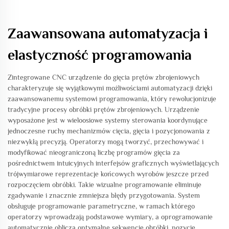
Zaawansowana automatyzacja i
elastyczność programowania
Zintegrowane CNC urządzenie do gięcia prętów zbrojeniowych
charakteryzuje się wyjątkowymi możliwościami automatyzacji dzięki
zaawansowanemu systemowi programowania, który rewolucjonizuje
tradycyjne procesy obróbki prętów zbrojeniowych. Urządzenie
wyposażone jest w wieloosiowe systemy sterowania koordynujące
jednoczesne ruchy mechanizmów cięcia, gięcia i pozycjonowania z
niezwykłą precyzją. Operatorzy mogą tworzyć, przechowywać i
modyfikować nieograniczoną liczbę programów gięcia za
pośrednictwem intuicyjnych interfejsów graficznych wyświetlających
trójwymiarowe reprezentacje końcowych wyrobów jeszcze przed
rozpoczęciem obróbki. Takie wizualne programowanie eliminuje
zgadywanie i znacznie zmniejsza błędy przygotowania. System
obsługuje programowanie parametryczne, w ramach którego
operatorzy wprowadzają podstawowe wymiary, a oprogramowanie
automatycznie oblicza optymalne sekwencje obróbki, pozycje