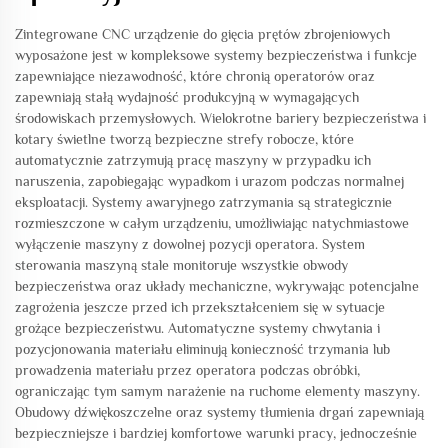
Zintegrowane CNC urządzenie do gięcia prętów zbrojeniowych
wyposażone jest w kompleksowe systemy bezpieczeństwa i funkcje
zapewniające niezawodność, które chronią operatorów oraz
zapewniają stałą wydajność produkcyjną w wymagających
środowiskach przemysłowych. Wielokrotne bariery bezpieczeństwa i
kotary świetlne tworzą bezpieczne strefy robocze, które
automatycznie zatrzymują pracę maszyny w przypadku ich
naruszenia, zapobiegając wypadkom i urazom podczas normalnej
eksploatacji. Systemy awaryjnego zatrzymania są strategicznie
rozmieszczone w całym urządzeniu, umożliwiając natychmiastowe
wyłączenie maszyny z dowolnej pozycji operatora. System
sterowania maszyną stale monitoruje wszystkie obwody
bezpieczeństwa oraz układy mechaniczne, wykrywając potencjalne
zagrożenia jeszcze przed ich przekształceniem się w sytuacje
grożące bezpieczeństwu. Automatyczne systemy chwytania i
pozycjonowania materiału eliminują konieczność trzymania lub
prowadzenia materiału przez operatora podczas obróbki,
ograniczając tym samym narażenie na ruchome elementy maszyny.
Obudowy dźwiękoszczelne oraz systemy tłumienia drgań zapewniają
bezpieczniejsze i bardziej komfortowe warunki pracy, jednocześnie