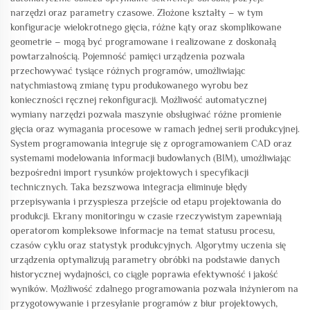
narzędzi oraz parametry czasowe. Złożone kształty – w tym
konfiguracje wielokrotnego gięcia, różne kąty oraz skomplikowane
geometrie – mogą być programowane i realizowane z doskonałą
powtarzalnością. Pojemność pamięci urządzenia pozwala
przechowywać tysiące różnych programów, umożliwiając
natychmiastową zmianę typu produkowanego wyrobu bez
konieczności ręcznej rekonfiguracji. Możliwość automatycznej
wymiany narzędzi pozwala maszynie obsługiwać różne promienie
gięcia oraz wymagania procesowe w ramach jednej serii produkcyjnej.
System programowania integruje się z oprogramowaniem CAD oraz
systemami modelowania informacji budowlanych (BIM), umożliwiając
bezpośredni import rysunków projektowych i specyfikacji
technicznych. Taka bezszwowa integracja eliminuje błędy
przepisywania i przyspiesza przejście od etapu projektowania do
produkcji. Ekrany monitoringu w czasie rzeczywistym zapewniają
operatorom kompleksowe informacje na temat statusu procesu,
czasów cyklu oraz statystyk produkcyjnych. Algorytmy uczenia się
urządzenia optymalizują parametry obróbki na podstawie danych
historycznej wydajności, co ciągle poprawia efektywność i jakość
wyników. Możliwość zdalnego programowania pozwala inżynierom na
przygotowywanie i przesyłanie programów z biur projektowych,