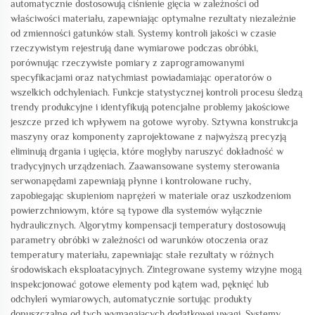
automatycznie dostosowują ciśnienie gięcia w zależności od
właściwości materiału, zapewniając optymalne rezultaty niezależnie
od zmienności gatunków stali. Systemy kontroli jakości w czasie
rzeczywistym rejestrują dane wymiarowe podczas obróbki,
porównując rzeczywiste pomiary z zaprogramowanymi
specyfikacjami oraz natychmiast powiadamiając operatorów o
wszelkich odchyleniach. Funkcje statystycznej kontroli procesu śledzą
trendy produkcyjne i identyfikują potencjalne problemy jakościowe
jeszcze przed ich wpływem na gotowe wyroby. Sztywna konstrukcja
maszyny oraz komponenty zaprojektowane z najwyższą precyzją
eliminują drgania i ugięcia, które mogłyby naruszyć dokładność w
tradycyjnych urządzeniach. Zaawansowane systemy sterowania
serwonapędami zapewniają płynne i kontrolowane ruchy,
zapobiegając skupieniom naprężeń w materiale oraz uszkodzeniom
powierzchniowym, które są typowe dla systemów wyłącznie
hydraulicznych. Algorytmy kompensacji temperatury dostosowują
parametry obróbki w zależności od warunków otoczenia oraz
temperatury materiału, zapewniając stałe rezultaty w różnych
środowiskach eksploatacyjnych. Zintegrowane systemy wizyjne mogą
inspekcjonować gotowe elementy pod kątem wad, pęknięć lub
odchyleń wymiarowych, automatycznie sortując produkty
dopuszczalne od tych wymagających dodatkowej uwagi. Systemy