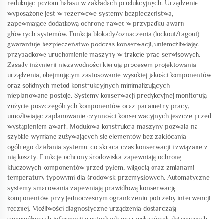
redukując poziom hałasu w zakładach produkcyjnych. Urządzenie
wyposażone jest w rezerwowe systemy bezpieczeństwa,
zapewniające dodatkową ochronę nawet w przypadku awarii
głównych systemów. Funkcja blokady/oznaczenia (lockout/tagout)
gwarantuje bezpieczeństwo podczas konserwacji, uniemożliwiając
przypadkowe uruchomienie maszyny w trakcie prac serwisowych.
Zasady inżynierii niezawodności kierują procesem projektowania
urządzenia, obejmującym zastosowanie wysokiej jakości komponentów
oraz solidnych metod konstrukcyjnych minimalizujących
nieplanowane postoje. Systemy konserwacji predykcyjnej monitorują
zużycie poszczególnych komponentów oraz parametry pracy,
umożliwiając zaplanowanie czynności konserwacyjnych jeszcze przed
wystąpieniem awarii. Modułowa konstrukcja maszyny pozwala na
szybkie wymianę zużywających się elementów bez zakłócania
ogólnego działania systemu, co skraca czas konserwacji i związane z
nią koszty. Funkcje ochrony środowiska zapewniają ochronę
kluczowych komponentów przed pyłem, wilgocią oraz zmianami
temperatury typowymi dla środowisk przemysłowych. Automatyczne
systemy smarowania zapewniają prawidłową konserwację
komponentów przy jednoczesnym ograniczeniu potrzeby interwencji
ręcznej. Możliwości diagnostyczne urządzenia dostarczają
szczegółowych informacji o usterkach oraz wskazówek dotyczących