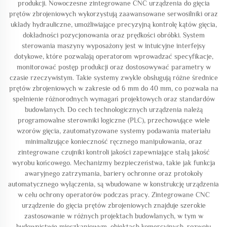
produkcji. Nowoczesne zintegrowane CNC urządzenia do gięcia
prętów zbrojeniowych wykorzystują zaawansowane serwosilniki oraz
układy hydrauliczne, umożliwiające precyzyjną kontrolę kątów gięcia,
dokładności pozycjonowania oraz prędkości obróbki. System
sterowania maszyny wyposażony jest w intuicyjne interfejsy
dotykowe, które pozwalają operatorom wprowadzać specyfikacje,
monitorować postęp produkcji oraz dostosowywać parametry w
czasie rzeczywistym. Takie systemy zwykle obsługują różne średnice
prętów zbrojeniowych w zakresie od 6 mm do 40 mm, co pozwala na
spełnienie różnorodnych wymagań projektowych oraz standardów
budowlanych. Do cech technologicznych urządzenia należą
programowalne sterowniki logiczne (PLC), przechowujące wiele
wzorów gięcia, zautomatyzowane systemy podawania materiału
minimalizujące konieczność ręcznego manipulowania, oraz
zintegrowane czujniki kontroli jakości zapewniające stałą jakość
wyrobu końcowego. Mechanizmy bezpieczeństwa, takie jak funkcja
awaryjnego zatrzymania, bariery ochronne oraz protokoły
automatycznego wyłączenia, są wbudowane w konstrukcję urządzenia
w celu ochrony operatorów podczas pracy. Zintegrowane CNC
urządzenie do gięcia prętów zbrojeniowych znajduje szerokie
zastosowanie w różnych projektach budowlanych, w tym w
budownictwie mieszkaniowym, obiektach komercyjnych, rozwoju