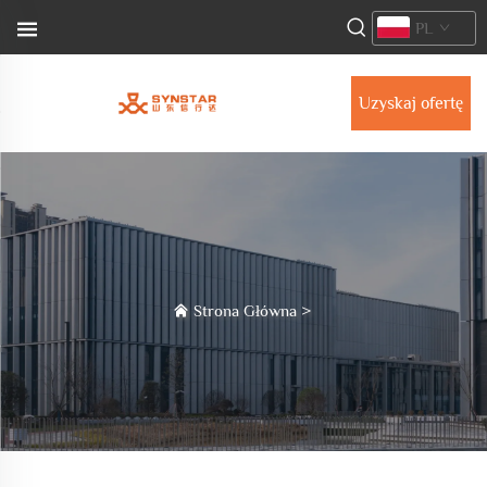
PL
Uzyskaj ofertę
Strona Główna
>