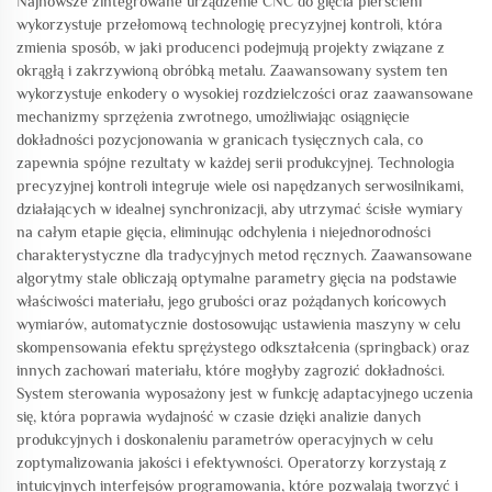
Najnowsze zintegrowane urządzenie CNC do gięcia pierścieni
wykorzystuje przełomową technologię precyzyjnej kontroli, która
zmienia sposób, w jaki producenci podejmują projekty związane z
okrągłą i zakrzywioną obróbką metalu. Zaawansowany system ten
wykorzystuje enkodery o wysokiej rozdzielczości oraz zaawansowane
mechanizmy sprzężenia zwrotnego, umożliwiając osiągnięcie
dokładności pozycjonowania w granicach tysięcznych cala, co
zapewnia spójne rezultaty w każdej serii produkcyjnej. Technologia
precyzyjnej kontroli integruje wiele osi napędzanych serwosilnikami,
działających w idealnej synchronizacji, aby utrzymać ścisłe wymiary
na całym etapie gięcia, eliminując odchylenia i niejednorodności
charakterystyczne dla tradycyjnych metod ręcznych. Zaawansowane
algorytmy stale obliczają optymalne parametry gięcia na podstawie
właściwości materiału, jego grubości oraz pożądanych końcowych
wymiarów, automatycznie dostosowując ustawienia maszyny w celu
skompensowania efektu sprężystego odkształcenia (springback) oraz
innych zachowań materiału, które mogłyby zagrozić dokładności.
System sterowania wyposażony jest w funkcję adaptacyjnego uczenia
się, która poprawia wydajność w czasie dzięki analizie danych
produkcyjnych i doskonaleniu parametrów operacyjnych w celu
zoptymalizowania jakości i efektywności. Operatorzy korzystają z
intuicyjnych interfejsów programowania, które pozwalają tworzyć i