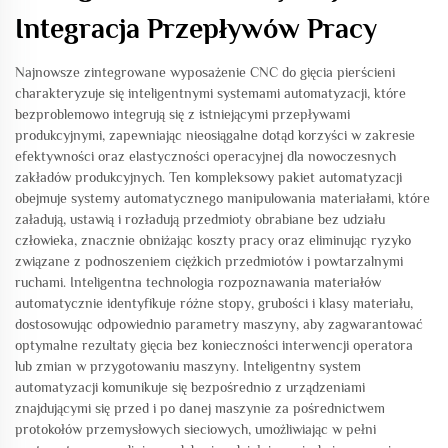
Integracja Przepływów Pracy
Najnowsze zintegrowane wyposażenie CNC do gięcia pierścieni
charakteryzuje się inteligentnymi systemami automatyzacji, które
bezproblemowo integrują się z istniejącymi przepływami
produkcyjnymi, zapewniając nieosiągalne dotąd korzyści w zakresie
efektywności oraz elastyczności operacyjnej dla nowoczesnych
zakładów produkcyjnych. Ten kompleksowy pakiet automatyzacji
obejmuje systemy automatycznego manipulowania materiałami, które
załadują, ustawią i rozładują przedmioty obrabiane bez udziału
człowieka, znacznie obniżając koszty pracy oraz eliminując ryzyko
związane z podnoszeniem ciężkich przedmiotów i powtarzalnymi
ruchami. Inteligentna technologia rozpoznawania materiałów
automatycznie identyfikuje różne stopy, grubości i klasy materiału,
dostosowując odpowiednio parametry maszyny, aby zagwarantować
optymalne rezultaty gięcia bez konieczności interwencji operatora
lub zmian w przygotowaniu maszyny. Inteligentny system
automatyzacji komunikuje się bezpośrednio z urządzeniami
znajdującymi się przed i po danej maszynie za pośrednictwem
protokołów przemysłowych sieciowych, umożliwiając w pełni