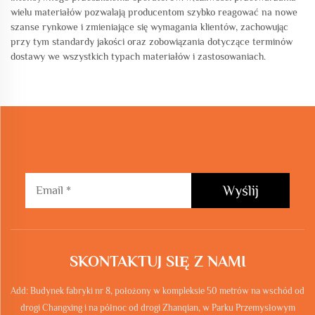
wielu materiałów pozwalają producentom szybko reagować na nowe
szanse rynkowe i zmieniające się wymagania klientów, zachowując
przy tym standardy jakości oraz zobowiązania dotyczące terminów
dostawy we wszystkich typach materiałów i zastosowaniach.
Wyślij
SKONTAKTUJ SIĘ Z NAMI
Add: Budynek fabryki nr 8, położony w kompleksie 50 metrów na wschód od
drogi Changxing i na północ od drogi Zhanqian, w Parku Przemysłowym