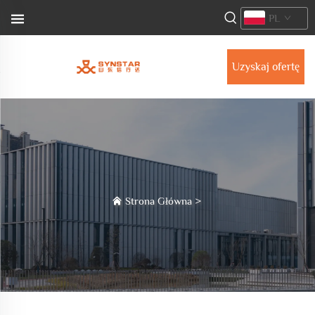
PL
Uzyskaj ofertę
Strona Główna
>