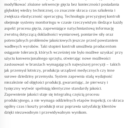
modyfikować złożone sekwencje gięcia bez konieczności posiadania
głębokiej wiedzy technicznej, co znacznie skraca czas szkolenia i
zwiększa elastyczność operacyjną. Technologia precyzyjnej kontroli
obejmuje systemy monitoringu w czasie rzeczywistym śledzące każdy
aspekt procesu gięcia, zapewniające natychmiastową informację
zwrotną dotyczącą dokładności wymiarowej, pomiarów siły oraz
potencjalnych problemów jakościowych jeszcze przed powstaniem
wadliwych wyrobów. Taki stopień kontroli umożliwia producentom
osiąganie tolerancji, których wcześniej nie było możliwe uzyskać przy
użyciu konwencjonalnego sprzętu, otwierając nowe możliwości
zastosowań w branżach wymagających najwyższej precyzji – takich
jak przemysł lotniczy, produkcja urządzeń medycznych czy inne
surowe dziedziny przemysłu. System zapewnia stałą wydajność
niezależnie od objętości produkcji, gwarantując, że pierwszy i
tysięczny wytwór spełniają identyczne standardy jakości.
Zapewnienie jakości staje się integralną częścią procesu
produkcyjnego, a nie wymaga oddzielnych etapów inspekcji, co skraca
ogólny czas i koszty produkcji oraz poprawia satysfakcję klientów
dzięki niezawodnym i przewidywalnym wynikom.