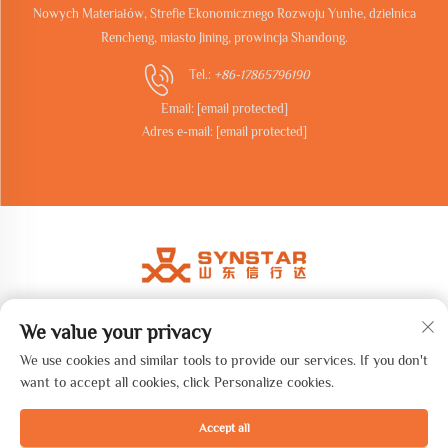
Nowych Materiałów, Strefie Ekonomicznego Rozwoju Yunhe, dzielnica
Rencheng, miasto Jining, prowincja Shandong.
Tel.:
+86-17865796190
Email:
[email protected]
Adres e-mail:
[email protected]
We value your privacy
Copyright © 2026 Shandong synstar Intelligent Technology Co., Ltd.
Wszelkie prawa zastrzeżone. -
Polityka prywatności
We use cookies and similar tools to provide our services. If you don't
want to accept all cookies, click Personalize cookies.
Accept all