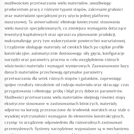
możliwościom przetwarzania wielu materiałów, umożliwiając
producentom pracę z różnymi typami stopów, zakresami grubości
oraz materiałami specjalnymi przy użyciu jednej platformy
maszynowej. Ta uniwersalność eliminuje konieczność stosowania
wielu maszyn specjalizowanych, co zmniejsza wymagania dotyczące
inwestycji kapitałowych oraz upraszcza planowanie produkcji,
maksymalizując przy tym wykorzystanie powierzchni warsztatowej.
Urządzenie obsługuje materiały od cienkich blach po ciężkie profile
konstrukcyjne, automatycznie dostosowując siły gięcia, konfiguracje
narzędzi oraz parametry procesu w celu uwzględnienia różnych
właściwości materiału i wymagań wymiarowych. Zaawansowane bazy
danych materiałów przechowują optymalne parametry
przetwarzania dla setek różnych stopów i gatunków, zapewniając
spójne rezultaty niezależnie od rodzaju materiału oraz skracając czas
przygotowania i eliminując próbę i błąd przy doborze parametrów.
Możliwości przetwarzania wielu materiałów obejmują również stopy
eksotyczne stosowane w zastosowaniach lotniczych, materiały
odporno na korozję przeznaczone do środowisk morskich oraz stale o
wysokiej wytrzymałości wymagane do elementów konstrukcyjnych,
czyniąc to urządzenie odpowiednim dla różnorodnych zastosowań
przemysłowych. Systemy narzędziowe wyposażone są w mechanizmy