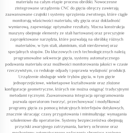
materiału na całym etapie procesu obróbki. Nowoczesne
zintegrowane urządzenia CNC do gięcia obręczy zawierają
zaawansowane czujniki i systemy sprzężenia zwrotnego, które ciągle
monitorują właściwości materiału, siły gięcia oraz dokładność
wymiarową, zapewniając optymalne rezultaty. Mocna konstrukcja
maszyny obejmuje elementy ze stali hartowanej oraz precyzyjnie
zaprojektowane narzędzia, które pozwalają na obróbkę różnych
materiałów, w tym stali, aluminium, stali nierdzewnej oraz
specjalnych stopów. Do kluczowych cech technologicznych należą
programowalne sekwencje gięcia, systemy automatycznego
podawania materiału oraz możliwości monitorowania jakości w czasie
rzeczywistym, co redukuje odpady i poprawia wydajność produkcji.
Urządzenie obsługuje wiele trybów gięcia, w tym gięcie
jednoprzejściowe, wieloetapowe kształtowanie oraz złożone
konfiguracje geometryczne, których nie można osiągnąć tradycyjnymi
metodami ręcznymi. Zaawansowana integracja oprogramowania
pozwala operatorom tworzyć, przechowywać i modyfikować
programy gięcia za pomocą intuicyjnych interfejsów dotykowych,
znacznie skracając czasy przygotowania i minimalizując wymagania
szkoleniowe dla operatorów. Systemy bezpieczeństwa obejmują
przyciski awaryjnego zatrzymania, bariery ochronne oraz
mechanizmy automatycznego wyłączenia chroniące zarówno