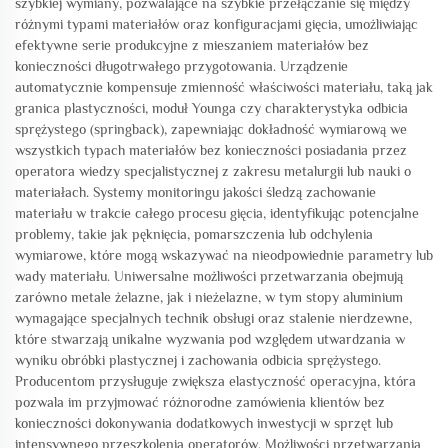
szybkiej wymiany, pozwalające na szybkie przełączanie się między
różnymi typami materiałów oraz konfiguracjami gięcia, umożliwiając
efektywne serie produkcyjne z mieszaniem materiałów bez
konieczności długotrwałego przygotowania. Urządzenie
automatycznie kompensuje zmienność właściwości materiału, taką jak
granica plastyczności, moduł Younga czy charakterystyka odbicia
sprężystego (springback), zapewniając dokładność wymiarową we
wszystkich typach materiałów bez konieczności posiadania przez
operatora wiedzy specjalistycznej z zakresu metalurgii lub nauki o
materiałach. Systemy monitoringu jakości śledzą zachowanie
materiału w trakcie całego procesu gięcia, identyfikując potencjalne
problemy, takie jak pęknięcia, pomarszczenia lub odchylenia
wymiarowe, które mogą wskazywać na nieodpowiednie parametry lub
wady materiału. Uniwersalne możliwości przetwarzania obejmują
zarówno metale żelazne, jak i nieżelazne, w tym stopy aluminium
wymagające specjalnych technik obsługi oraz stalenie nierdzewne,
które stwarzają unikalne wyzwania pod względem utwardzania w
wyniku obróbki plastycznej i zachowania odbicia sprężystego.
Producentom przysługuje zwiększa elastyczność operacyjna, która
pozwala im przyjmować różnorodne zamówienia klientów bez
konieczności dokonywania dodatkowych inwestycji w sprzęt lub
intensywnego przeszkolenia operatorów. Możliwości przetwarzania