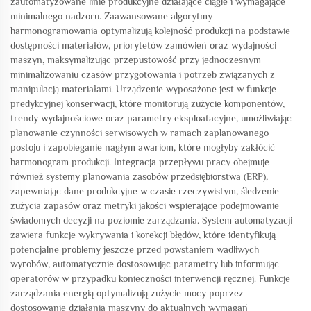
zautomatyzowane linie produkcyjne działające ciągle i wymagające
minimalnego nadzoru. Zaawansowane algorytmy
harmonogramowania optymalizują kolejność produkcji na podstawie
dostępności materiałów, priorytetów zamówień oraz wydajności
maszyn, maksymalizując przepustowość przy jednoczesnym
minimalizowaniu czasów przygotowania i potrzeb związanych z
manipulacją materiałami. Urządzenie wyposażone jest w funkcje
predykcyjnej konserwacji, które monitorują zużycie komponentów,
trendy wydajnościowe oraz parametry eksploatacyjne, umożliwiając
planowanie czynności serwisowych w ramach zaplanowanego
postoju i zapobieganie nagłym awariom, które mogłyby zakłócić
harmonogram produkcji. Integracja przepływu pracy obejmuje
również systemy planowania zasobów przedsiębiorstwa (ERP),
zapewniając dane produkcyjne w czasie rzeczywistym, śledzenie
zużycia zapasów oraz metryki jakości wspierające podejmowanie
świadomych decyzji na poziomie zarządzania. System automatyzacji
zawiera funkcje wykrywania i korekcji błędów, które identyfikują
potencjalne problemy jeszcze przed powstaniem wadliwych
wyrobów, automatycznie dostosowując parametry lub informując
operatorów w przypadku konieczności interwencji ręcznej. Funkcje
zarządzania energią optymalizują zużycie mocy poprzez
dostosowanie działania maszyny do aktualnych wymagań