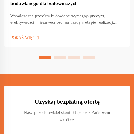
budowlanego dla budowniczych
Współczesne projekty budowlane wymagają precyzji,
efektywności i niezawodności na każdym etapie realizacji.
Dzisiejsi wykonawcy borykują się z rosnącym presją w zakresie
dostarczania wysokiej jakości konstrukcji w krótkich terminach,
POKAŻ WIĘCEJ
jednocześnie utrzymując opłacalność i bezpieczeństwo...
Uzyskaj bezpłatną ofertę
Nasz przedstawiciel skontaktuje się z Państwem
wkrótce.