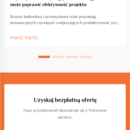
może poprawić efektywność projektu
Branże budowlana i przemysłowa stale poszukują
innowacyjnych rozwiązań zwiększających produktywność przy
jednoczesnym zachowaniu precyzji i standardów jakości.
Maszyna do gięcia w kształcie koła i łuku stanowi przełomowy
POKAŻ WIĘCEJ
postęp w obróbce metali...
Uzyskaj bezpłatną ofertę
Nasz przedstawiciel skontaktuje się z Państwem
wkrótce.