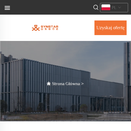
PL
Uzyskaj ofertę
Strona Główna
>