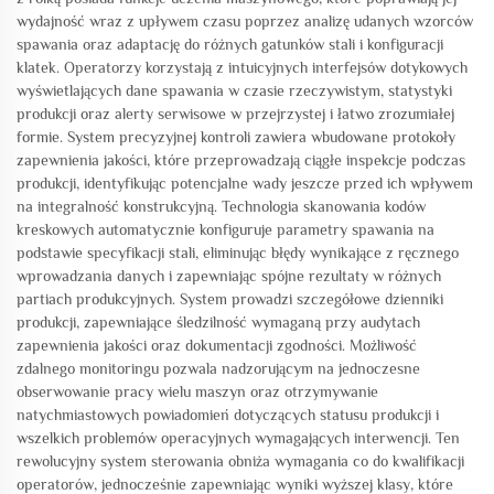
wydajność wraz z upływem czasu poprzez analizę udanych wzorców
spawania oraz adaptację do różnych gatunków stali i konfiguracji
klatek. Operatorzy korzystają z intuicyjnych interfejsów dotykowych
wyświetlających dane spawania w czasie rzeczywistym, statystyki
produkcji oraz alerty serwisowe w przejrzystej i łatwo zrozumiałej
formie. System precyzyjnej kontroli zawiera wbudowane protokoły
zapewnienia jakości, które przeprowadzają ciągłe inspekcje podczas
produkcji, identyfikując potencjalne wady jeszcze przed ich wpływem
na integralność konstrukcyjną. Technologia skanowania kodów
kreskowych automatycznie konfiguruje parametry spawania na
podstawie specyfikacji stali, eliminując błędy wynikające z ręcznego
wprowadzania danych i zapewniając spójne rezultaty w różnych
partiach produkcyjnych. System prowadzi szczegółowe dzienniki
produkcji, zapewniające śledzilność wymaganą przy audytach
zapewnienia jakości oraz dokumentacji zgodności. Możliwość
zdalnego monitoringu pozwala nadzorującym na jednoczesne
obserwowanie pracy wielu maszyn oraz otrzymywanie
natychmiastowych powiadomień dotyczących statusu produkcji i
wszelkich problemów operacyjnych wymagających interwencji. Ten
rewolucyjny system sterowania obniża wymagania co do kwalifikacji
operatorów, jednocześnie zapewniając wyniki wyższej klasy, które