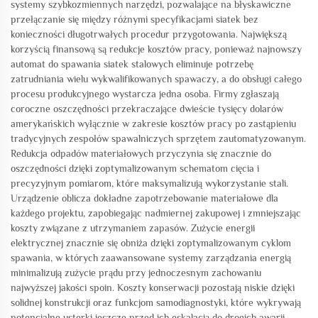
systemy szybkozmiennych narzędzi, pozwalające na błyskawiczne
przełączanie się między różnymi specyfikacjami siatek bez
konieczności długotrwałych procedur przygotowania. Największą
korzyścią finansową są redukcje kosztów pracy, ponieważ najnowszy
automat do spawania siatek stalowych eliminuje potrzebę
zatrudniania wielu wykwalifikowanych spawaczy, a do obsługi całego
procesu produkcyjnego wystarcza jedna osoba. Firmy zgłaszają
coroczne oszczędności przekraczające dwieście tysięcy dolarów
amerykańskich wyłącznie w zakresie kosztów pracy po zastąpieniu
tradycyjnych zespołów spawalniczych sprzętem zautomatyzowanym.
Redukcja odpadów materiałowych przyczynia się znacznie do
oszczędności dzięki zoptymalizowanym schematom cięcia i
precyzyjnym pomiarom, które maksymalizują wykorzystanie stali.
Urządzenie oblicza dokładne zapotrzebowanie materiałowe dla
każdego projektu, zapobiegając nadmiernej zakupowej i zmniejszając
koszty związane z utrzymaniem zapasów. Zużycie energii
elektrycznej znacznie się obniża dzięki zoptymalizowanym cyklom
spawania, w których zaawansowane systemy zarządzania energią
minimalizują zużycie prądu przy jednoczesnym zachowaniu
najwyższej jakości spoin. Koszty konserwacji pozostają niskie dzięki
solidnej konstrukcji oraz funkcjom samodiagnostyki, które wykrywają
potencjalne usterki jeszcze przed ich eskalacją do drogich awarii.