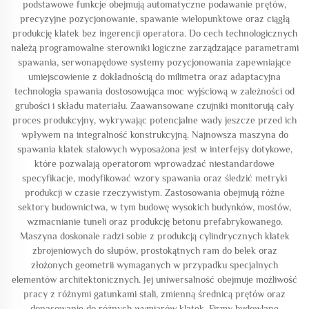
podstawowe funkcje obejmują automatyczne podawanie prętów,
precyzyjne pozycjonowanie, spawanie wielopunktowe oraz ciągłą
produkcję klatek bez ingerencji operatora. Do cech technologicznych
należą programowalne sterowniki logiczne zarządzające parametrami
spawania, serwonapędowe systemy pozycjonowania zapewniające
umiejscowienie z dokładnością do milimetra oraz adaptacyjna
technologia spawania dostosowująca moc wyjściową w zależności od
grubości i składu materiału. Zaawansowane czujniki monitorują cały
proces produkcyjny, wykrywając potencjalne wady jeszcze przed ich
wpływem na integralność konstrukcyjną. Najnowsza maszyna do
spawania klatek stalowych wyposażona jest w interfejsy dotykowe,
które pozwalają operatorom wprowadzać niestandardowe
specyfikacje, modyfikować wzory spawania oraz śledzić metryki
produkcji w czasie rzeczywistym. Zastosowania obejmują różne
sektory budownictwa, w tym budowę wysokich budynków, mostów,
wzmacnianie tuneli oraz produkcję betonu prefabrykowanego.
Maszyna doskonale radzi sobie z produkcją cylindrycznych klatek
zbrojeniowych do słupów, prostokątnych ram do belek oraz
złożonych geometrii wymaganych w przypadku specjalnych
elementów architektonicznych. Jej uniwersalność obejmuje możliwość
pracy z różnymi gatunkami stali, zmienną średnicą prętów oraz
dopasowanie do różnych wymiarów klatek. Firmy budowlane