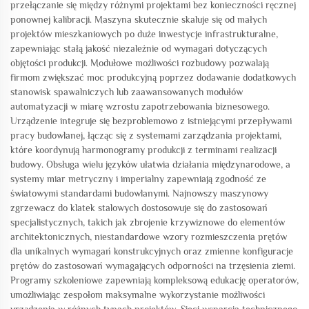
przełączanie się między różnymi projektami bez konieczności ręcznej
ponownej kalibracji. Maszyna skutecznie skaluje się od małych
projektów mieszkaniowych po duże inwestycje infrastrukturalne,
zapewniając stałą jakość niezależnie od wymagań dotyczących
objętości produkcji. Modułowe możliwości rozbudowy pozwalają
firmom zwiększać moc produkcyjną poprzez dodawanie dodatkowych
stanowisk spawalniczych lub zaawansowanych modułów
automatyzacji w miarę wzrostu zapotrzebowania biznesowego.
Urządzenie integruje się bezproblemowo z istniejącymi przepływami
pracy budowlanej, łącząc się z systemami zarządzania projektami,
które koordynują harmonogramy produkcji z terminami realizacji
budowy. Obsługa wielu języków ułatwia działania międzynarodowe, a
systemy miar metryczny i imperialny zapewniają zgodność ze
światowymi standardami budowlanymi. Najnowszy maszynowy
zgrzewacz do klatek stalowych dostosowuje się do zastosowań
specjalistycznych, takich jak zbrojenie krzywiznowe do elementów
architektonicznych, niestandardowe wzory rozmieszczenia prętów
dla unikalnych wymagań konstrukcyjnych oraz zmienne konfiguracje
prętów do zastosowań wymagających odporności na trzęsienia ziemi.
Programy szkoleniowe zapewniają kompleksową edukację operatorów,
umożliwiając zespołom maksymalne wykorzystanie możliwości