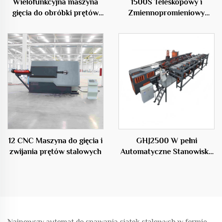
Wielofunkcyjna maszyna
1500S Teleskopowy i
gięcia do obróbki prętów
Zmiennopromieniowy
zbrojeniowych
Maszyna do Spawania
Klatek Stalowych
12 CNC Maszyna do gięcia i
GHJ2500 W pełni
zwijania prętów stalowych
Automatyczne Stanowisko
do Produkcji Klatek
Stalowych