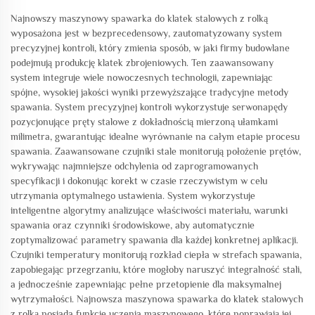
Najnowszy maszynowy spawarka do klatek stalowych z rolką
wyposażona jest w bezprecedensowy, zautomatyzowany system
precyzyjnej kontroli, który zmienia sposób, w jaki firmy budowlane
podejmują produkcję klatek zbrojeniowych. Ten zaawansowany
system integruje wiele nowoczesnych technologii, zapewniając
spójne, wysokiej jakości wyniki przewyższające tradycyjne metody
spawania. System precyzyjnej kontroli wykorzystuje serwonapędy
pozycjonujące pręty stalowe z dokładnością mierzoną ułamkami
milimetra, gwarantując idealne wyrównanie na całym etapie procesu
spawania. Zaawansowane czujniki stale monitorują położenie prętów,
wykrywając najmniejsze odchylenia od zaprogramowanych
specyfikacji i dokonując korekt w czasie rzeczywistym w celu
utrzymania optymalnego ustawienia. System wykorzystuje
inteligentne algorytmy analizujące właściwości materiału, warunki
spawania oraz czynniki środowiskowe, aby automatycznie
zoptymalizować parametry spawania dla każdej konkretnej aplikacji.
Czujniki temperatury monitorują rozkład ciepła w strefach spawania,
zapobiegając przegrzaniu, które mogłoby naruszyć integralność stali,
a jednocześnie zapewniając pełne przetopienie dla maksymalnej
wytrzymałości. Najnowsza maszynowa spawarka do klatek stalowych
z rolką posiada funkcje uczenia maszynowego, które poprawiają jej