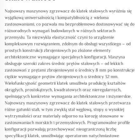
Najnowszy maszynowy zgrzewacz do klatek stalowych wyróżnia się
wyjątkową uniwersalnością i kompatybilnością z wieloma
zastosowaniami, co pozwala mu bezproblemowo dostosowywać się do
różnorodnych wymagań budowlanych w różnych sektorach
przemysłu. Ta niezwykła elastyczność czyni to urządzenie
kompleksowym rozwiązaniem, zdolnym do obsługi wszystkiego – od
prostych konstrukcji zbrojeniowych po złożone elementy
architektoniczne wymagające specjalnych konfiguracji. Maszyna
obsługuje szeroki zakres średnic prętów stalowych – od lekkich
zastosowań z prętami zbrojeniowymi o średnicy 8 mm po konstrukcje
ciężkie wymagające prętów zbrojeniowych o średnicy 32 mm.
Wielofunkcyjność geometrii klatek umożliwia produkcję kształtów
okrągłych, prostokątnych, kwadratowych oraz nieregularnych,
spełniających konkretne wymagania architektoniczne i inżynierskie.
Najnowszy maszynowy zgrzewacz do klatek stalowych przetwarza
różne gatunki stali, w tym zwykłą stal węglową, stopy o wysokiej
wytrzymałości oraz materiały odporno na korozję stosowane w
zastosowaniach morskich i przemysłowych. Programowalne profile
konfiguracji pozwalają przechowywać nieograniczoną liczbę
specyfikacji klatek, umożliwiając operatorom natychmiastowe