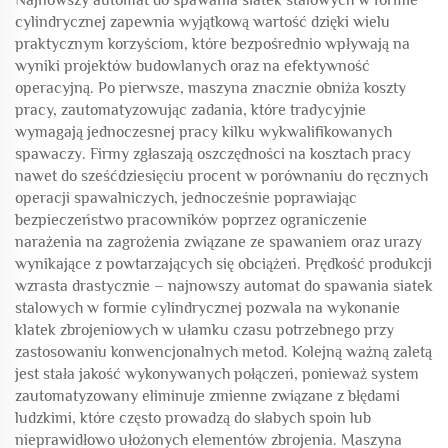
Najnowszy automat do spawania siatek stalowych w formie
cylindrycznej zapewnia wyjątkową wartość dzięki wielu
praktycznym korzyściom, które bezpośrednio wpływają na
wyniki projektów budowlanych oraz na efektywność
operacyjną. Po pierwsze, maszyna znacznie obniża koszty
pracy, zautomatyzowując zadania, które tradycyjnie
wymagają jednoczesnej pracy kilku wykwalifikowanych
spawaczy. Firmy zgłaszają oszczędności na kosztach pracy
nawet do sześćdziesięciu procent w porównaniu do ręcznych
operacji spawalniczych, jednocześnie poprawiając
bezpieczeństwo pracowników poprzez ograniczenie
narażenia na zagrożenia związane ze spawaniem oraz urazy
wynikające z powtarzających się obciążeń. Prędkość produkcji
wzrasta drastycznie – najnowszy automat do spawania siatek
stalowych w formie cylindrycznej pozwala na wykonanie
klatek zbrojeniowych w ułamku czasu potrzebnego przy
zastosowaniu konwencjonalnych metod. Kolejną ważną zaletą
jest stała jakość wykonywanych połączeń, ponieważ system
zautomatyzowany eliminuje zmienne związane z błędami
ludzkimi, które często prowadzą do słabych spoin lub
nieprawidłowo ułożonych elementów zbrojenia. Maszyna