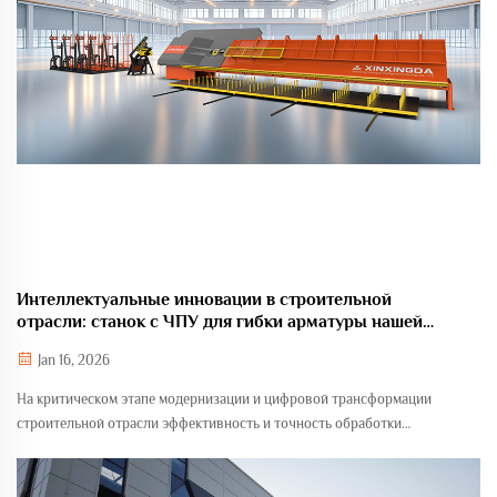
Интеллектуальные инновации в строительной
отрасли: станок с ЧПУ для гибки арматуры нашей
компании переопределяет стандарты обработки
Jan 16, 2026
арматуры с высокой точностью и эффективностью.
На критическом этапе модернизации и цифровой трансформации
строительной отрасли эффективность и точность обработки
стальной арматуры, являющейся «каркасом» бетонных конструкций,
напрямую влияют на качество строительства, сроки реализации
проекта и ...