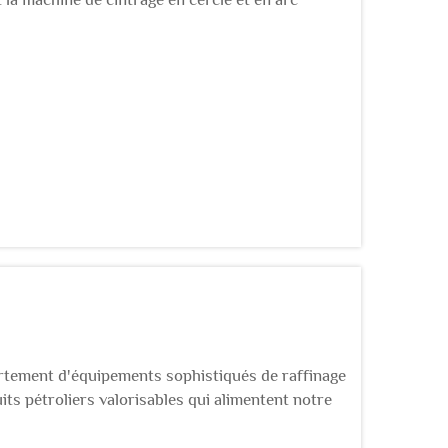
s courbes réguliers dans la fabrication
rtement d'équipements sophistiqués de raffinage
its pétroliers valorisables qui alimentent notre
a révolutionné la manière dont les installations