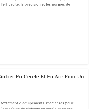
l'efficacité, la précision et les normes de
 barres d'acier influence directement les délais
ntrer En Cercle Et En Arc Pour Un
t fortement d'équipements spécialisés pour
 la machine de cintrage en cercle et en arc