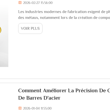
2026-02-27 15:56:00
Les industries modernes de fabrication exigent de pl
des métaux, notamment lors de la création de compo
cintrage en cercle et en arc s'est imposée comme un 
VOIR PLUS
métalliques droites, r...
Comment Améliorer La Précision De C
De Barres D'acier
2026-01-04 11:55:00