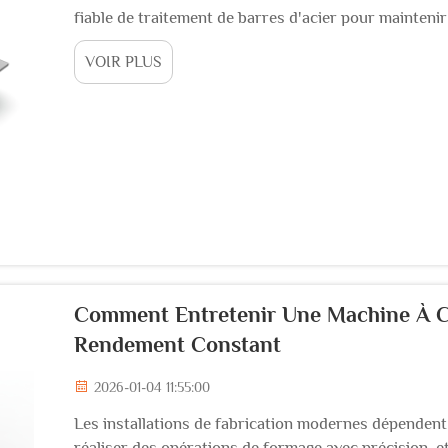
fiable de traitement de barres d'acier pour maintenir 
sécurité. La qualité de l'équipement de traitement de
VOIR PLUS
de projet, les matériaux...
Comment Entretenir Une Machine À Ci
Rendement Constant
2026-01-04 11:55:00
Les installations de fabrication modernes dépenden
réaliser des opérations de formage avec précision, et