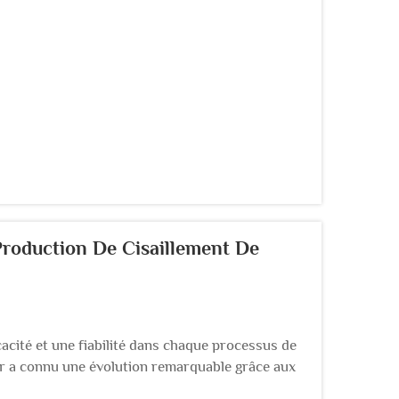
Production De Cisaillement De
cacité et une fiabilité dans chaque processus de
ier a connu une évolution remarquable grâce aux
gnes de production de découpe de barres d'acier