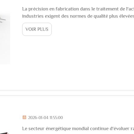
La précision en fabrication dans le traitement de l'ac
industries exigent des normes de qualité plus élevées
de barres d'acier représentent une avancée significa
VOIR PLUS
traitement de l'acier, offrent...
2026-01-04 11:55:00
Le secteur énergétique mondial continue d'évoluer 