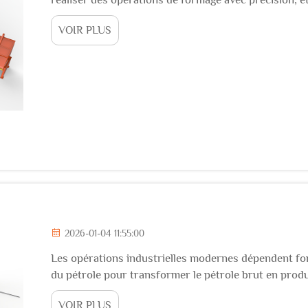
constitue un outil fondamental pour créer des profil
VOIR PLUS
métallique. Ces sop...
2026-01-04 11:55:00
Les opérations industrielles modernes dépendent fo
du pétrole pour transformer le pétrole brut en produ
économie. L'évolution de la technologie de raffinage 
VOIR PLUS
traitent les matières premières...