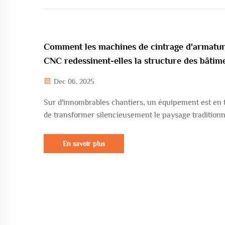
Comment les machines de cintrage d'armatu
CNC redessinent-elles la structure des bâtim
modernes.
Dec 06, 2025
Sur d'innombrables chantiers, un équipement est en 
de transformer silencieusement le paysage traditionn
traitement des armatures : la machine de cintrage
d'armatures CNC. Ces deux machines apparemment
En savoir plus
ordinaires sont en réalité essentielles à la transforma
à la modernisation de...