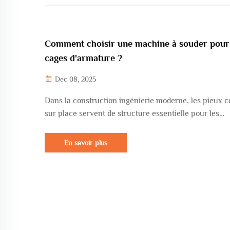
Comment choisir une machine à souder pour
cages d'armature ?
Dec 08, 2025
Dans la construction ingénierie moderne, les pieux c
sur place servent de structure essentielle pour les
fondations profondes, les piles de pont et d'autres
composants. Leur efficacité de traitement et leur qua
En savoir plus
influencent directement le déroulement et la sécurit
projet. Les méthodes traditionnelles...