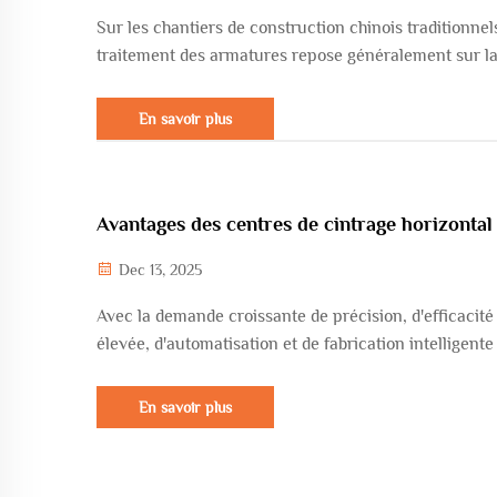
Sur les chantiers de construction chinois traditionnels
traitement des armatures repose généralement sur l
d'œuvre manuelle, ce qui entraîne une forte intensité
travail et des difficultés à garantir la précision. Toutef
En savoir plus
ces dernières années, l'essor des systèmes et équip
intelligents a discrètement c...
Avantages des centres de cintrage horizontal
Dec 13, 2025
Avec la demande croissante de précision, d'efficacité
élevée, d'automatisation et de fabrication intelligent
l'industrie de la transformation et de la production, le
équipements traditionnels de pliage de tôles ou de tu
En savoir plus
parviennent plus à satisfaire les besoins complexes e
plus en plus exigeants...