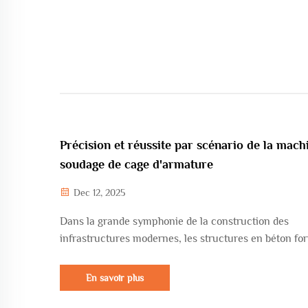
Précision et réussite par scénario de la mach
soudage de cage d'armature
Dec 12, 2025
Dans la grande symphonie de la construction des
infrastructures modernes, les structures en béton fo
le squelette robuste d'un bâtiment. La cage d'armatur
tant qu'artère principale cruciale au sein de ce squele
En savoir plus
influence directement la vitalité du projet par sa qual
son efficacité...