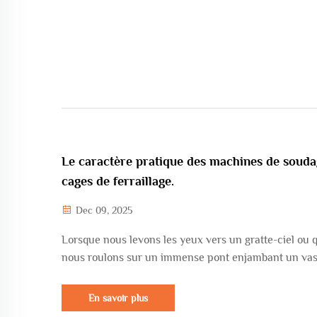
manu...
Le caractère pratique des machines de souda
cages de ferraillage.
Dec 09, 2025
Lorsque nous levons les yeux vers un gratte-ciel ou 
nous roulons sur un immense pont enjambant un vas
gouffre, nous admirons la puissance de l'ingénierie
humaine. Pourtant, tout cela repose sur la cage de
En savoir plus
ferraillage, cachée dans le béton, le « squelette »...