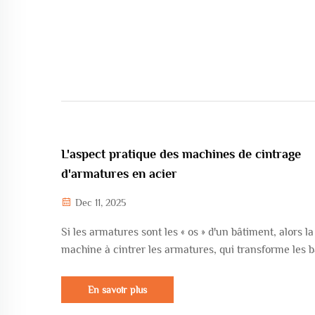
L'aspect pratique des machines de cintrage
d'armatures en acier
Dec 11, 2025
Si les armatures sont les « os » d'un bâtiment, alors la
machine à cintrer les armatures, qui transforme les b
enroulées ou droites en étriers parfaitement formés, e
véritable façonneur de ces « os ». Son histoire consti
En savoir plus
miniature de l'évolution industrielle, passant du mod