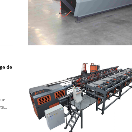
ge de
que
te