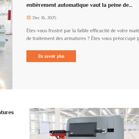
entièrement automatique vaut la peine de
devenir votre « machine à faire de l'argent ».
Dec 16, 2025
Êtes-vous frustré par la faible efficacité de votre maté
de traitement des armatures ? Êtes-vous préoccupé 
la hausse constante des coûts de main-d'œuvre ? Ave
vous raté des commandes cruciales en raison d'une
En savoir plus
précision de production inconstante ? Si vous cherch
une solution, alors ne cherchez pas plus loin...
atures