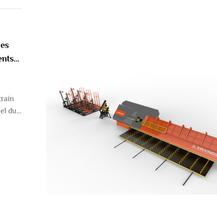
res
ents
train
el du
tion et