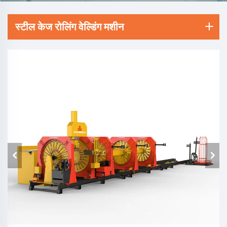
स्टील केज रोलिंग वेल्डिंग मशीन