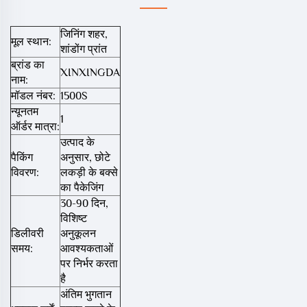
जिनिंग शहर,
मूल स्थान:
शांडोंग प्रांत
ब्रांड का
XINXINGDA
नाम:
मॉडल नंबर:
1500S
न्यूनतम
1
ऑर्डर मात्रा:
उत्पाद के
पैकिंग
अनुसार, छोटे
विवरण:
लकड़ी के बक्से
का पैकेजिंग
30-90 दिन,
विशिष्ट
डिलीवरी
अनुकूलन
समय:
आवश्यकताओं
पर निर्भर करता
है
अंतिम भुगतान