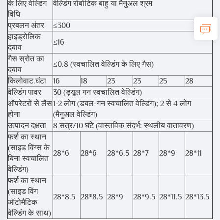
के लिए वेल्डिंग
वेल्डिंग रोबोटिक बाहु या मैनुअल श्रम
विधि
प्रबलन अंतर
≤300
हाइड्रोलिक
≤16
दबाव
गैस स्रोत का
≤0.8 (स्वचालित वेल्डिंग के लिए गैस)
दबाव
किलोवाट.घंटा
16
18
23
23
25
28
वेल्डिंग पावर
30 (ड्यूल गन स्वचालित वेल्डिंग)
ऑपरेटरों से लैस
1-2 लोग (डबल-गन स्वचालित वेल्डिंग); 2 से 4 लोग
होना
(मैनुअल वेल्डिंग)
उत्पादन दक्षता
8 सत्र/10 घंटे (वास्तविक संदर्भ: स्थलीय वातावरण)
फर्श का स्थान
(साइड विंग्स के
28*6
28*6
28*6.5
28*7
28*9
28*11
बिना स्वचालित
वेल्डिंग)
फर्श का स्थान
(साइड विंग
28*8.5
28*8.5
28*9
28*9.5
28*11.5
28*13.5
ऑटोमैटिक
वेल्डिंग के साथ)