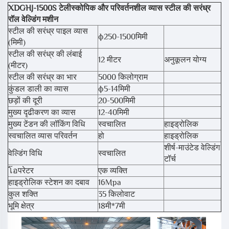
XDGHJ-1500S टेलीस्कोपिक और परिवर्तनशील व्यास स्टील की सरंध्र
रॉल वेल्डिंग मशीन
स्टील की सरंध्र पाइल व्यास
ф250-1500मिमी
(मिमी)
स्टील की सरंध्र की लंबाई
12 मीटर
अनुकूलन योग्य
(मीटर)
स्टील की सरंध्र का भार
5000 किलोग्राम
कुंडल डाली का व्यास
ф5-14मिमी
छड़ों की दूरी
20-500मिमी
मुख्य दृढीकरण का व्यास
12-40मिमी
मुख्य टेंडन की लॉकिंग विधि
स्वचालित
हाइड्रोलिक
स्वचालित व्यास परिवर्तन
हो
हाइड्रोलिक
शीर्ष-माउंटेड वेल्डिंग
वेल्डिंग विधि
स्वचालित
टॉर्च
โอपरेटर
एक व्यक्ति
हाइड्रोलिक स्टेशन का दबाव
16Mpa
कुल शक्ति
35 किलोवाट
भूमि क्षेत्र
18मी*7मी