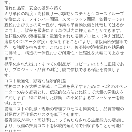
す。
優れた品質、安全の基盤を築く
ミリ単位の精度：高精度サーボ駆動システムとクローズドループ
制御により、メインバー間隔、スターラップ間隔、鉄骨ケージの
直径および長さの均一性が手作業や半自動設備と比較してはるか
に向上し、誤差を厳密にミリ単位以内に抑えることができます。
信頼性の高い溶接強度：最適化された溶接プロセス（例えば抵抗
溶接やCO2アーク溶接）を採用することにより、溶接箇所が堅牢で
均一な強度を持ちます。これにより、仮溶接や溶接漏れを効果的
に排除し、構造の一体性および耐震性・圧縮性を大幅に向上させ
ます。
標準化された出力：すべての製品が「コピー」のように正確であ
り、プロジェクト品質の測定可能で信頼できる保証を提供しま
す。
コスト最適化、顕著な経済的利益
労務コストが大幅に削減：全工程を完了するために1〜2名のオペレ
ーターのみを必要とし、伝統的な方法と比較して大量の労働力を
節約します。特に熟練した鉄筋工の不足によるプレッシャーを軽
減します。
管理コストの削減：現場の管理プロセスを簡素化し、品質管理の
難易度と再作業のリスクを低下させます。
投資回収が早い：高効率によってもたらされる生産能力の増加に
より、設備の投資コストを比較的短期間で回収することが可能に
なります。