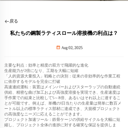
戻る
私たちの鋼製ラティスロール溶接機の利点は？
Aug 02, 2025
主要な利点：効率と精度の双方で飛躍的な進化
生産能力が2倍になり、工期を大幅に短縮
「人的資源大量投入」戦略との決別：従来の非効率的な作業工程
に依存するモデルを完全に打破
高速連続運転：装置はメインバーおよびスターラップの自動連続
供給、精密な曲げ加工および高強度溶接を実現でき、生産速度は
手作業での結束と比較して5～8倍、あるいはそれ以上に達するこ
とが可能です。例えば、単機の1日当たりの生産量は簡単に数百メ
ートル以上の標準ラティス部材に達成でき、大規模プロジェクト
の高強度なニーズに応えることができます。
プロジェクト加速ツール：鉄骨ケージの供給サイクルを大幅に短
縮し、プロジェクト全体の進捗に対する確実な保証を提供しま