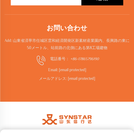
お問い合わせ
Add: 山東省済寧市任城区雲和経済開発区新素材産業園内、長興路の東に
50メートル、站前路の北側にある第8工場建物
電話番号：
+86-17865796190
Email:
[email protected]
メールアドレス:
[email protected]