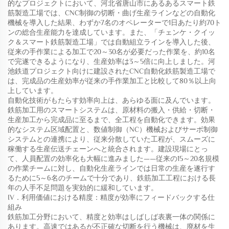
的なプロジェクトにおいて、河北省唐山市にあるあるスマート鉄
筋製造工場では、CNC制御の切断・曲げ生産ラインなどの自動化
機械を導入した結果、わずか7名のオペレーターで1日あたり約70ト
ンの総合生産能力を達成しています。また、「チェンケ・クイッ
ク＆スマート鉄筋製造工場」では自動組立ラインを導入した後、
従来の手作業による加工で20～30名が必要だった作業を、約10名
で完遂できるようになり、生産効率は3～5倍に向上しました。河
池鉄道プロジェクト向けに建設されたCNC自動化鉄筋製造工場で
は、完成品の生産効率が従来の手作業加工と比較して80％以上向
上しています。
自動化技術がもたらす効率向上は、あらゆる面に及んでいます。
鉄筋加工用のスマートシステムは、原材料の搬入・供給・切断・
生産加工から完成品に至るまで、全工程を自動化できます。効果
的なシステム区域配置と、数値制御（NC）機械およびサーボ制御
システムとの連携により、従来分散していた工程が、スムーズに
稼働する生産伝送チェーンへと統合されます。建設現場にとっ
て、人員配置の効率化も大幅に進みました——従来の15～20名規模
の作業チームに対し、自動化生産ラインでは日常の生産を遂行す
るために5～6名のチームで十分であり、鉄筋加工工程における長
年の人手不足問題を実効的に緩和しています。
IV．利用価値における精度：精度が効率にフィードバックする仕
組み
鉄筋加工分野において、精度と効率はしばしば表裏一体の関係に
あります。高速ではあるが不正確な切断を行う機械は、廃材を生