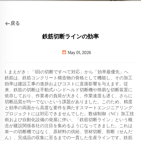
戻る
鉄筋切断ラインの効率
May 01, 2026
I. まえがき：「1回の切断ですべて対応」から「効率最優先」へ
鉄筋は、鉄筋コンクリート構造物の骨格として機能し、その加工
効率は建設工事の進捗およびコストに直接影響を与えます。従
来、鉄筋の切断は手動式ハンドヘルド切断機や簡易な切断装置に
依存しており、作業者の負荷が大きく、作業速度も遅く、さらに
切断品質が均一でないという課題がありました。このため、精度
と効率の両面から高度な要件を満たすスマートエンジニアリング
プロジェクトには対応できませんでした。数値制御（NC）加工技
術および自動化設備の発展に伴い、「鉄筋切断ライン」という概
念が建設関係各社の注目を集めるようになってきました。これは
単一の切断機ではなく、原材料の供給、管材切断、剪断（せんだ
ん）、完成品の収集に至るまでの一貫した生産ラインです。鉄筋