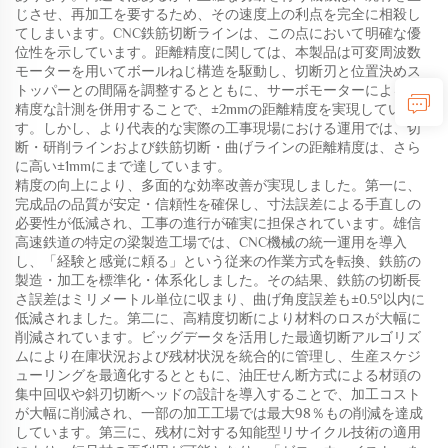
じさせ、再加工を要するため、その速度上の利点を完全に相殺し
てしまいます。CNC鉄筋切断ラインは、この点において明確な優
位性を示しています。距離精度に関しては、本製品は可変周波数
モーターを用いてボールねじ構造を駆動し、切断刃と位置決めス
トッパーとの間隔を調整するとともに、サーボモーターによる高
精度な計測を併用することで、±2mmの距離精度を実現していま
す。しかし、より代表的な実際の工事現場における運用では、切
断・研削ラインおよび鉄筋切断・曲げラインの距離精度は、さら
に高い±1mmにまで達しています。
精度の向上により、多面的な効率改善が実現しました。第一に、
完成品の品質が安定・信頼性を確保し、寸法誤差による手直しの
必要性が低減され、工事の進行が確実に担保されています。雄信
高速鉄道の特定の梁製造工場では、CNC機械の統一運用を導入
し、「経験と感覚に頼る」という従来の作業方式を転換、鉄筋の
製造・加工を標準化・体系化しました。その結果、鉄筋の切断長
さ誤差はミリメートル単位に収まり、曲げ角度誤差も±0.5°以内に
低減されました。第二に、高精度切断により材料のロスが大幅に
削減されています。ビッグデータを活用した最適切断アルゴリズ
ムにより在庫状況および残材状況を統合的に管理し、生産スケジ
ューリングを最適化するとともに、油圧せん断方式による材頭の
集中回収や斜刃切断ヘッドの設計を導入することで、加工コスト
が大幅に削減され、一部の加工工場では最大98％もの削減を達成
しています。第三に、残材に対する知能型リサイクル技術の適用