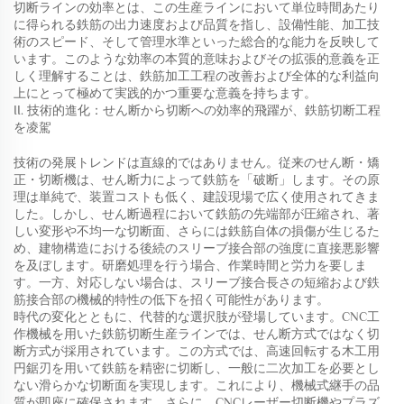
切断ラインの効率とは、この生産ラインにおいて単位時間あたり
に得られる鉄筋の出力速度および品質を指し、設備性能、加工技
術のスピード、そして管理水準といった総合的な能力を反映して
います。このような効率の本質的意味およびその拡張的意義を正
しく理解することは、鉄筋加工工程の改善および全体的な利益向
上にとって極めて実践的かつ重要な意義を持ちます。
II. 技術的進化：せん断から切断への効率的飛躍が、鉄筋切断工程
を凌駕
技術の発展トレンドは直線的ではありません。従来のせん断・矯
正・切断機は、せん断力によって鉄筋を「破断」します。その原
理は単純で、装置コストも低く、建設現場で広く使用されてきま
した。しかし、せん断過程において鉄筋の先端部が圧縮され、著
しい変形や不均一な切断面、さらには鉄筋自体の損傷が生じるた
め、建物構造における後続のスリーブ接合部の強度に直接悪影響
を及ぼします。研磨処理を行う場合、作業時間と労力を要しま
す。一方、対応しない場合は、スリーブ接合長さの短縮および鉄
筋接合部の機械的特性の低下を招く可能性があります。
時代の変化とともに、代替的な選択肢が登場しています。CNC工
作機械を用いた鉄筋切断生産ラインでは、せん断方式ではなく切
断方式が採用されています。この方式では、高速回転する木工用
円鋸刃を用いて鉄筋を精密に切断し、一般に二次加工を必要とし
ない滑らかな切断面を実現します。これにより、機械式継手の品
質が即座に確保されます。さらに、CNCレーザー切断機やプラズ