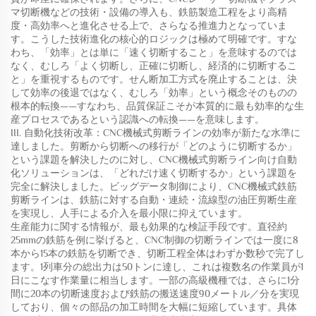
マ切断機などの技術・設備の導入も、鉄筋製造工程をより高精
度・高効率へと進化させる上で、さらなる推進力となっていま
す。こうした技術進化の核心的ロジックは極めて明確です。すな
わち、「効率」とは単に「速く切断すること」を意味するのでは
なく、むしろ「よく切断し、正確に切断し、経済的に切断するこ
と」を重視するものです。せん断加工方式を廃止することは、決
して効率の後退ではなく、むしろ「効率」という概念そのものの
根本的転換——すなわち、品質保証こそが本質的に最も効率的な生
産プロセスであるという認識への転換——を意味します。
III. 自動化技術改革：CNC機械式剪断ラインの効率が新たな水準に
達しました。剪断から切断への移行が「どのように切断するか」
という課題を解決したのに対し、CNC機械式剪断ライン向け自動
化ソリューションは、「どれだけ速く切断するか」という課題を
完全に解決しました。ビッグデータ制御により、CNC機械式鉄筋
剪断ラインは、鉄筋に対する自動・連続・流線型の油圧剪断生産
を実現し、人手による介入を最小限に抑えています。
生産能力に関する情報が、最も効果的な検証手段です。直径約
25mmの鉄筋を例に挙げると、CNC制御の切断ラインでは一度に8
本から15本の鉄筋を切断でき、切断工程全体はわずか数秒で完了し
ます。1列車分の総出力は50トンに達し、これは複数名の作業員が1
日にこなす作業量に相当します。一部の高級機種では、さらに1分
間に20本の切断速度および鉄筋の搬送速度90メートル／分を実現
しており、個々の部品の加工時間を大幅に短縮しています。具体