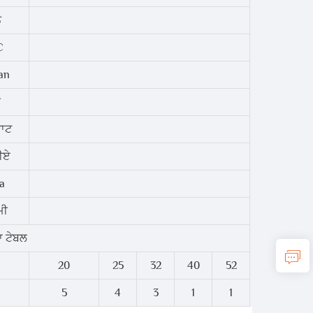
ਨ
C
an
ਰ
ਵਾਟ
ੀਏ
a
ਮੀ
ਾ ਟੇਬਲ
20
25
32
40
52
5
4
3
1
1