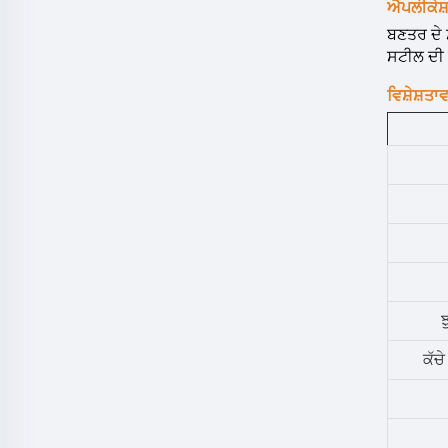
ਐਪਲੀਕੇਸ
ਬਣਤਰ ਦੇ
ਸਟੀਲ ਦੀ 
ਵਿਸ਼ੇਸ਼ਤਾਵ
ਝ
ਕੱਚ