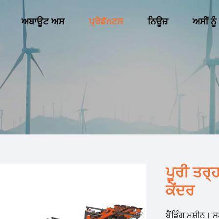
ਅਬਾਊਟ ਅਸ
ਪ੍ਰੋਡักਟਸ
ਨਿਊਜ਼
ਅਸੀਂ ਨੂੰ
ਪੂਰੀ ਤਰ੍
ਕੇਂਦਰ
ਬੈਂਡਿੰਗ ਮਸ਼ੀਨ। ਸ