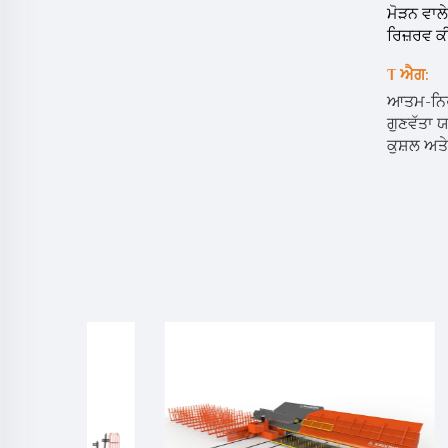
ਮੋੜਨ ਵਾਲ
ਰਿਜ਼ਰਵ ਕ
T
ਐਗ:
ਆਤਮ-ਨਿਰ
ਗੁਣਵੱਤਾ 
ਕੁਸ਼ਲ ਅਤੇ