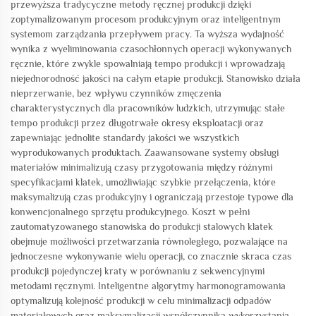
przewyższa tradycyczne metody ręcznej produkcji dzięki
zoptymalizowanym procesom produkcyjnym oraz inteligentnym
systemom zarządzania przepływem pracy. Ta wyższa wydajność
wynika z wyeliminowania czasochłonnych operacji wykonywanych
ręcznie, które zwykle spowalniają tempo produkcji i wprowadzają
niejednorodność jakości na całym etapie produkcji. Stanowisko działa
nieprzerwanie, bez wpływu czynników zmęczenia
charakterystycznych dla pracowników ludzkich, utrzymując stałe
tempo produkcji przez długotrwałe okresy eksploatacji oraz
zapewniając jednolite standardy jakości we wszystkich
wyprodukowanych produktach. Zaawansowane systemy obsługi
materiałów minimalizują czasy przygotowania między różnymi
specyfikacjami klatek, umożliwiając szybkie przełączenia, które
maksymalizują czas produkcyjny i ograniczają przestoje typowe dla
konwencjonalnego sprzętu produkcyjnego. Koszt w pełni
zautomatyzowanego stanowiska do produkcji stalowych klatek
obejmuje możliwości przetwarzania równoległego, pozwalające na
jednoczesne wykonywanie wielu operacji, co znacznie skraca czas
produkcji pojedynczej kraty w porównaniu z sekwencyjnymi
metodami ręcznymi. Inteligentne algorytmy harmonogramowania
optymalizują kolejność produkcji w celu minimalizacji odpadów
materiałowych oraz maksymalizacji współczynnika wykorzystania