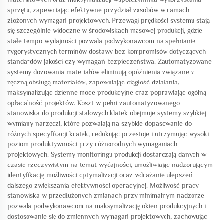
sprzętu, zapewniając efektywne przydział zasobów w ramach
złożonych wymagań projektowych. Przewagi prędkości systemu stają
się szczególnie widoczne w środowiskach masowej produkcji, gdzie
stałe tempo wydajności pozwala podwykonawcom na spełnianie
rygorystycznych terminów dostawy bez kompromisów dotyczących
standardów jakości czy wymagań bezpieczeństwa. Zautomatyzowane
systemy dozowania materiałów eliminują opóźnienia związane z
ręczną obsługą materiałów, zapewniając ciągłość działania,
maksymalizując dzienne moce produkcyjne oraz poprawiając ogólną
opłacalność projektów. Koszt w pełni zautomatyzowanego
stanowiska do produkcji stalowych klatek obejmuje systemy szybkiej
wymiany narzędzi, które pozwalają na szybkie dopasowanie do
różnych specyfikacji kratek, redukując przestoje i utrzymując wysoki
poziom produktywności przy różnorodnych wymaganiach
projektowych. Systemy monitoringu produkcji dostarczają danych w
czasie rzeczywistym na temat wydajności, umożliwiając nadzorującym
identyfikację możliwości optymalizacji oraz wdrażanie ulepszeń
dalszego zwiększania efektywności operacyjnej. Możliwość pracy
stanowiska w przedłużonych zmianach przy minimalnym nadzorze
pozwala podwykonawcom na maksymalizację okien produkcyjnych i
dostosowanie się do zmiennych wymagań projektowych, zachowując