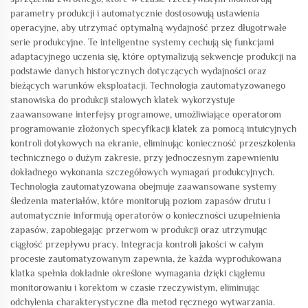
parametry produkcji i automatycznie dostosowują ustawienia
operacyjne, aby utrzymać optymalną wydajność przez długotrwałe
serie produkcyjne. Te inteligentne systemy cechują się funkcjami
adaptacyjnego uczenia się, które optymalizują sekwencje produkcji na
podstawie danych historycznych dotyczących wydajności oraz
bieżących warunków eksploatacji. Technologia zautomatyzowanego
stanowiska do produkcji stalowych klatek wykorzystuje
zaawansowane interfejsy programowe, umożliwiające operatorom
programowanie złożonych specyfikacji klatek za pomocą intuicyjnych
kontroli dotykowych na ekranie, eliminując konieczność przeszkolenia
technicznego o dużym zakresie, przy jednoczesnym zapewnieniu
dokładnego wykonania szczegółowych wymagań produkcyjnych.
Technologia zautomatyzowana obejmuje zaawansowane systemy
śledzenia materiałów, które monitorują poziom zapasów drutu i
automatycznie informują operatorów o konieczności uzupełnienia
zapasów, zapobiegając przerwom w produkcji oraz utrzymując
ciągłość przepływu pracy. Integracja kontroli jakości w całym
procesie zautomatyzowanym zapewnia, że każda wyprodukowana
klatka spełnia dokładnie określone wymagania dzięki ciągłemu
monitorowaniu i korektom w czasie rzeczywistym, eliminując
odchylenia charakterystyczne dla metod ręcznego wytwarzania.