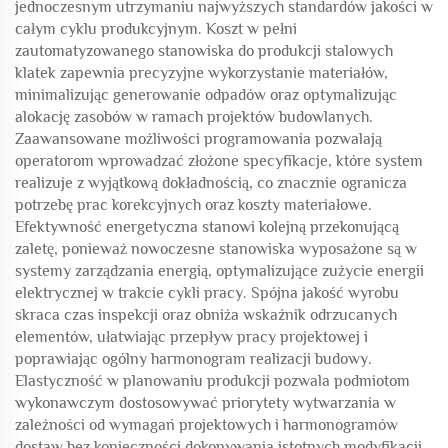
jednoczesnym utrzymaniu najwyższych standardów jakości w
całym cyklu produkcyjnym. Koszt w pełni
zautomatyzowanego stanowiska do produkcji stalowych
klatek zapewnia precyzyjne wykorzystanie materiałów,
minimalizując generowanie odpadów oraz optymalizując
alokację zasobów w ramach projektów budowlanych.
Zaawansowane możliwości programowania pozwalają
operatorom wprowadzać złożone specyfikacje, które system
realizuje z wyjątkową dokładnością, co znacznie ogranicza
potrzebę prac korekcyjnych oraz koszty materiałowe.
Efektywność energetyczna stanowi kolejną przekonującą
zaletę, ponieważ nowoczesne stanowiska wyposażone są w
systemy zarządzania energią, optymalizujące zużycie energii
elektrycznej w trakcie cykli pracy. Spójna jakość wyrobu
skraca czas inspekcji oraz obniża wskaźnik odrzucanych
elementów, ułatwiając przepływ pracy projektowej i
poprawiając ogólny harmonogram realizacji budowy.
Elastyczność w planowaniu produkcji pozwala podmiotom
wykonawczym dostosowywać priorytety wytwarzania w
zależności od wymagań projektowych i harmonogramów
dostaw bez konieczności dokonywania istotnych modyfikacji