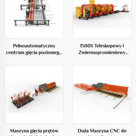
Pełnoautomatyczny
1500S Teleskopowy i
centrum gięcia poziomego
Zmiennopromieniowy
50D
Maszyna do Spawania
Klatek Stalowych
Maszyna gięcia prętów
Duża Maszyna CNC do