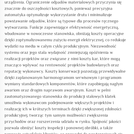
urządzenia. Ograniczenie odpadów materiałowych przyczynia się
znacznie do oszczędności kosztowych, ponieważ precyzyjna
automatyka optymalizuje wykorzystanie drutu i minimalizuje
powstawanie odpadów, które są typowe dla procesów ręcznego
wytwarzania. Funkcje zapewniające efektywność energetyczną,
wbudowane w nowoczesne stanowiska, obniżają koszty operacyjne
dzięki zoptymalizowanemu zużyciu energii elektrycznej, co redukuje
wydatki na media w całym cyklu produkcyjnym. Niezawodność
systemu oraz jego stała wydajność zmniejszają opóźnienia w
realizacji projektów oraz związane z nimi koszty kar, które mogą
znacząco wpływać na rentowność projektów budowlanych oraz
reputację wykonawcy. Koszty konserwacji pozostają przewidywalne
dzięki zaplanowanym harmonogramom serwisowym i programom
wymiany standardowych komponentów, które zapobiegają nagłym
awariom oraz drogim naprawom awaryjnym. Koszt w pełni
zautomatyzowanego stanowiska do produkcji stalowych klatek
umożliwia wykonawcom podejmowanie większych projektów i
realizację ich w krótszych terminach dzięki zwiększonej zdolności
produkcyjnej, tworząc tym samym możliwości zwiększenia
przychodów oraz rozszerzenia udziału w rynku. Spójność jakości
pozwala obniżyć koszty inspekcji i ponownej obróbki, a także