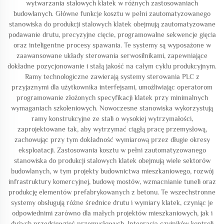
wytwarzania stalowych klatek w różnych zastosowaniach
budowlanych. Główne funkcje kosztu w pełni zautomatyzowanego
stanowiska do produkcji stalowych klatek obejmują zautomatyzowane
podawanie drutu, precyzyjne cięcie, programowalne sekwencje gięcia
oraz inteligentne procesy spawania. Te systemy są wyposażone w
zaawansowane układy sterowania serwosilnikami, zapewniające
dokładne pozycjonowanie i stałą jakość na całym cyklu produkcyjnym.
Ramy technologiczne zawierają systemy sterowania PLC z
przyjaznymi dla użytkownika interfejsami, umożliwiając operatorom
programowanie złożonych specyfikacji klatek przy minimalnych
wymaganiach szkoleniowych. Nowoczesne stanowiska wykorzystują
ramy konstrukcyjne ze stali o wysokiej wytrzymałości,
zaprojektowane tak, aby wytrzymać ciągłą pracę przemysłową,
zachowując przy tym dokładność wymiarową przez długie okresy
eksploatacji. Zastosowania kosztu w pełni zautomatyzowanego
stanowiska do produkcji stalowych klatek obejmują wiele sektorów
budowlanych, w tym projekty budownictwa mieszkaniowego, rozwój
infrastruktury komercyjnej, budowę mostów, wzmacnianie tuneli oraz
produkcję elementów prefabrykowanych z betonu. Te wszechstronne
systemy obsługują różne średnice drutu i wymiary klatek, czyniąc je
odpowiednimi zarówno dla małych projektów mieszkaniowych, jak i
dużych przedsięwzięć przemysłowych. Integracja czujników kontroli