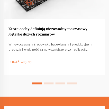
Które cechy definiują niezawodny maszynowy
giętarkę dużych rozmiarów
W nowoczesnym środowisku budowlanym i produkcyjnym
precyzja i wydajność są najważniejsze przy realizacji
projektów związanych z intensywną obróbką metali. Duża
giętarka stanowi kluczowe inwestycje dla zakładów
POKAŻ WIĘCEJ
zajmujących się znacznymi...