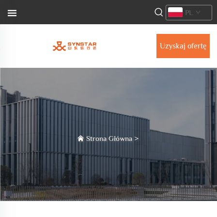
PL
Uzyskaj ofertę
Strona Główna
>